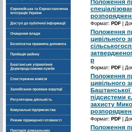
Положення п
спеціалізова
Європейська та Євроатлантична
інтеграція України
розпорядженн
Формат:
PDF
| До
Доступ до публічної інформації
Положення п
Очищення влади
цивільного з
Безоплатна правнича допомога
сільськогосп
затвердженог
Пробація району
р
Баштанське управління
Формат:
PDF
| До
Держпродспоживслужби
Положення п
Спостережна комісія
цивільного з
Баштанської 
Запобігання проявам корупції
підсистеми є
Регуляторна діяльність
захисту Мико
розпорядженн
Комунальні підприємства
Формат:
PDF
| До
Режим підвищеної готовності
Положення п
Протидія домашньому