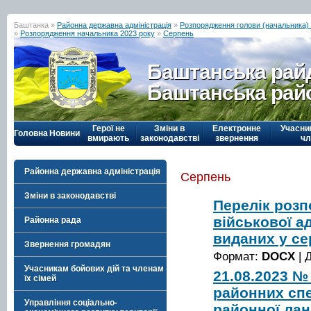
Баштанка »
Районна державна адміністрація
»
Розпорядження голови (начальника) р
»
Розпорядження начальника 2023 року
»
Серпень
Баштанська рай
Баштанська рай
Герої не
Зміни в
Електронне
Учасни
Головна
Новини
вмирають
законодавстві
звернення
чл
Районна державна адміністрація
Серпень
Зміни в законодавстві
Перелік роз
військової ад
Районна рада
виданих у се
Звернення громадян
Формат:
DOCX
| 
Учасникам бойових дій та членам
21.08.2023 №
їх сімей
районних спе
Управління соціально-
районної лан