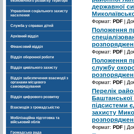
економічного розвитку території
державної си
Управління соціального захисту
Миколаївсько
населення
Формат:
PDF
| До
Служба у справах дітей
Положення п
спеціалізова
Архівний відділ
розпорядженн
Фінансовий відділ
Формат:
PDF
| До
Відділ оборонної роботи
Положення п
службу охоро
Відділ цивільного захисту
розпорядженн
Відділ забезпечення взаємодії з
Формат:
PDF
| До
органами місцевого
самоврядування
Перелік райо
Баштанської 
Відділ цифрового розвитку
підсистеми є
Взаємодія з громадськістю
захисту Мико
Мобілізаційна підготовка та
розпорядженн
військовий облік
Формат:
PDF
| До
Громадська рада