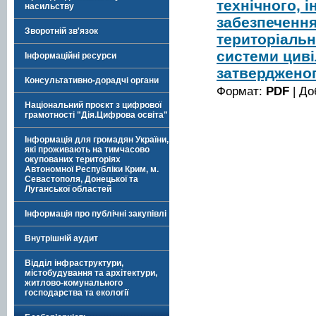
технічного, 
насильству
забезпечення
Зворотній зв'язок
територіальн
системи циві
Інформаційні ресурси
затверджено
Консультативно-дорадчі органи
Формат:
PDF
| До
Національний проєкт з цифрової
грамотності "Дія.Цифрова освіта"
Інформація для громадян України,
які проживають на тимчасово
окупованих територіях
Автономної Республіки Крим, м.
Севастополя, Донецької та
Луганської областей
Інформація про публічні закупівлі
Внутрішній аудит
Відділ інфраструктури,
містобудування та архітектури,
житлово-комунального
господарства та екології