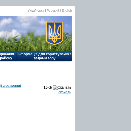
Українська |
Русский
|
English
Пробація
Інформація для користувачів з
району
вадами зору
ї з основної
15
Kb
скачать