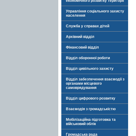
економічного розвитку території
Управління соціального захисту
населення
Служба у справах дітей
Архівний відділ
Фінансовий відділ
Відділ оборонної роботи
Відділ цивільного захисту
Відділ забезпечення взаємодії з
органами місцевого
самоврядування
Відділ цифрового розвитку
Взаємодія з громадськістю
Мобілізаційна підготовка та
військовий облік
Громадська рада