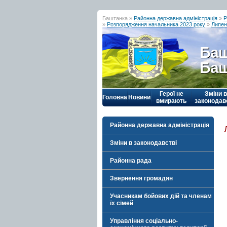
Баштанка »
Районна державна адміністрація
»
Р
»
Розпорядження начальника 2023 року
»
Липен
Баш
Баш
Герої не
Зміни в
Головна
Новини
вмирають
законодав
Районна державна адміністрація
Зміни в законодавстві
Районна рада
Звернення громадян
Учасникам бойових дій та членам
їх сімей
Управління соціально-