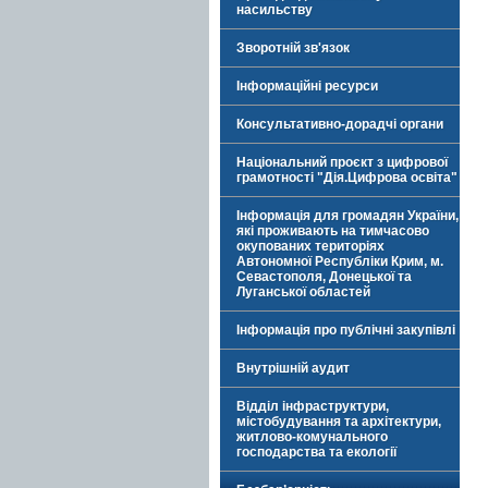
насильству
Зворотній зв'язок
Інформаційні ресурси
Консультативно-дорадчі органи
Національний проєкт з цифрової
грамотності "Дія.Цифрова освіта"
Інформація для громадян України,
які проживають на тимчасово
окупованих територіях
Автономної Республіки Крим, м.
Севастополя, Донецької та
Луганської областей
Інформація про публічні закупівлі
Внутрішній аудит
Відділ інфраструктури,
містобудування та архітектури,
житлово-комунального
господарства та екології