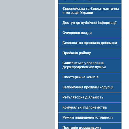
Європейська та Євроатлантична
інтеграція України
Доступ до публічної інформації
Очищення влади
Безоплатна правнича допомога
Пробація району
Баштанське управління
Держпродспоживслужби
Спостережна комісія
Запобігання проявам корупції
Регуляторна діяльність
Комунальні підприємства
Режим підвищеної готовності
Протидія домашньому