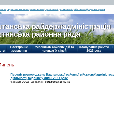
озпорядження голови (начальника) районної державної (військової) адміністрації
ь
танська райдержадміністрація
танська районна рада
Електронне
Учасникам бойових дій та
Планування роботи
стві
звернення
членам їх сімей
2023 року
Липень
Перелік розпоряджень Баштанської районної військової адміністраці
діяльності, виданих у липні 2023 року
Формат:
DOCX
| Добавлен:
08/12/2023 10:52:42