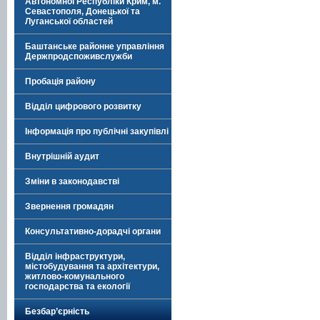
Автономної Республіки Крим, м.
Севастополя, Донецької та
Луганської областей
Баштанське районне управління
Держпродспоживслужби
Пробація району
Відділ цифрового розвитку
Інформація про публічні закупівлі
Внутрішній аудит
Зміни в законодавстві
Звернення громадян
Консультативно-дорадчі органи
Відділ інфраструктури,
містобудування та архітектури,
житлово-комунального
господарства та екології
Безбар’єрність