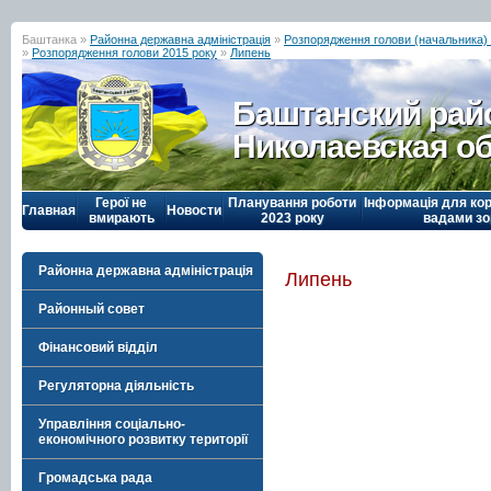
Баштанка »
Районна державна адміністрація
»
Розпорядження голови (начальника) р
»
Розпорядження голови 2015 року
»
Липень
Баштанский рай
Николаевская о
Герої не
Планування роботи
Інформація для кор
Главная
Новости
вмирають
2023 року
вадами зо
Районна державна адміністрація
Липень
Районный совет
Фінансовий відділ
Регуляторна діяльність
Управління соціально-
економічного розвитку території
Громадська рада