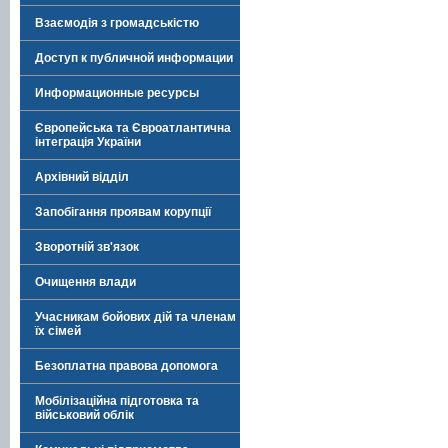
Взаємодія з громадськістю
Доступ к публичной информации
Информационные ресурсы
Європейська та Євроатлантична
інтеграція України
Архівний відділ
Запобігання проявам корупції
Зворотній зв'язок
Очищення влади
Учасникам бойових дій та членам
їх сімей
Безоплатна правова допомога
Мобілізаційна підготовка та
військовий облік