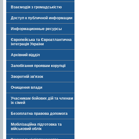
Взаємодія з громадськістю
Доступ к публичной информации
Информационные ресурсы
Європейська та Євроатлантична
інтеграція України
Архівний відділ
Запобігання проявам корупції
Зворотній зв'язок
Очищення влади
Учасникам бойових дій та членам
їх сімей
Безоплатна правова допомога
Мобілізаційна підготовка та
військовий облік