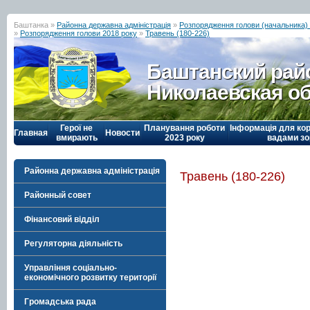
Баштанка »
Районна державна адміністрація
»
Розпорядження голови (начальника) р
»
Розпорядження голови 2018 року
»
Травень (180-226)
Баштанский рай
Николаевская о
Герої не
Планування роботи
Інформація для кор
Главная
Новости
вмирають
2023 року
вадами зо
Районна державна адміністрація
Травень (180-226)
Районный совет
Фінансовий відділ
Регуляторна діяльність
Управління соціально-
економічного розвитку території
Громадська рада