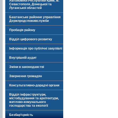
Автономної Республіки Крим, м.
Севастополя, Донецької та
Луганської областей
Баштанське районне управління
Держпродспоживслужби
Пробація району
Відділ цифрового розвитку
Інформація про публічні закупівлі
Внутрішній аудит
Зміни в законодавстві
Звернення громадян
Консультативно-дорадчі органи
Відділ інфраструктури,
містобудування та архітектури,
житлово-комунального
господарства та екології
Безбар’єрність