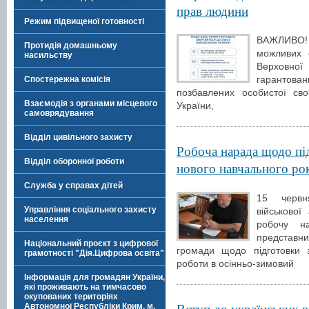
прав людини
Режим підвищеної готовності
ВАЖЛИВО! 
Протидія домашньому
можливих 
насильству
Верховної
гарантова
Спостережна комісія
позбавлених особистої сво
Взаємодія з органами місцевого
України,
самоврядування
Відділ цивільного захисту
Робоча нарада щодо під
Відділ оборонної роботи
нового навчального ро
Служба у справах дітей
15 червн
Управління соціального захисту
військової
населення
робочу н
представни
Національний проєкт з цифрової
громади щодо підготовки з
грамотності "Дія.Цифрова освіта"
роботи в осінньо-зимовий
Інформація для громадян України,
які проживають на тимчасово
окупованих територіях
Вступ до українських в
Автономної Республіки Крим, м.