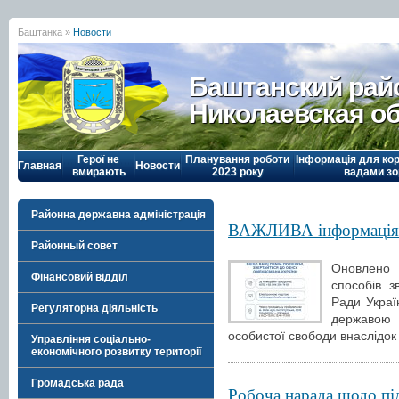
Баштанка »
Новости
Баштанский рай
Николаевская о
Герої не
Планування роботи
Інформація для кор
Главная
Новости
вмирають
2023 року
вадами зо
Районна державна адміністрація
ВАЖЛИВА інформація
Районный совет
Оновлено 
Фінансовий відділ
способів 
Ради Украї
Регуляторна діяльність
державою
особистої свободи внаслідок 
Управління соціально-
економічного розвитку території
Громадська рада
Робоча нарада щодо під