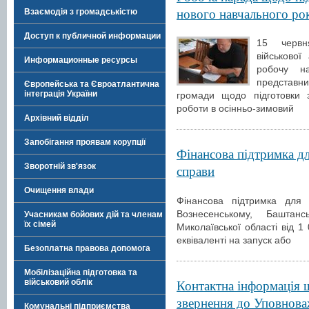
нового навчального ро
Взаємодія з громадськістю
Доступ к публичной информации
15 червн
військової
Информационные ресурсы
робочу н
представни
Європейська та Євроатлантична
інтеграція України
громади щодо підготовки з
роботи в осінньо-зимовий
Архівний відділ
Запобігання проявам корупції
Фінансова підтримка дл
Зворотній зв'язок
справи
Очищення влади
Фінансова підтримка для 
Вознесенському, Баштан
Учасникам бойових дій та членам
їх сімей
Миколаївської області від 
еквіваленті на запуск або
Безоплатна правова допомога
Мобілізаційна підготовка та
Контактна інформація 
військовий облік
звернення до Уповнова
Комунальні підприємства