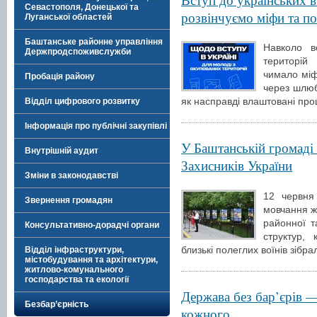
Севастополя, Донецької та
розвінчуємо міфи та п
Луганської областей
Баштанське районне управління
Навколо в
Держпродспоживслужби
територій
чимало міф
Пробація району
через шлюб
як насправді влаштовані про
Відділ цифрового розвитку
Інформація про публічні закупівлі
У Баштанській громаді
Внутрішній аудит
Захисників України
Зміни в законодавстві
12 червня
Звернення громадян
мовчання ж
районної т
Консультативно-дорадчі органи
структур, 
близькі полеглих воїнів зібра
Відділ інфраструктури,
містобудування та архітектури,
житлово-комунального
господарства та екології
Держава без бар’єрів 
Безбар’єрність
кожного