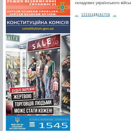
складових українського війс
←
12
13
14
15
16
17
18
→