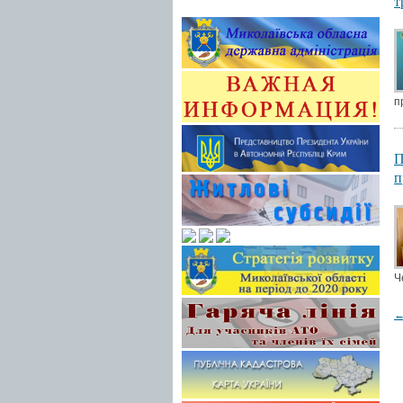
т
п
П
п
Ч