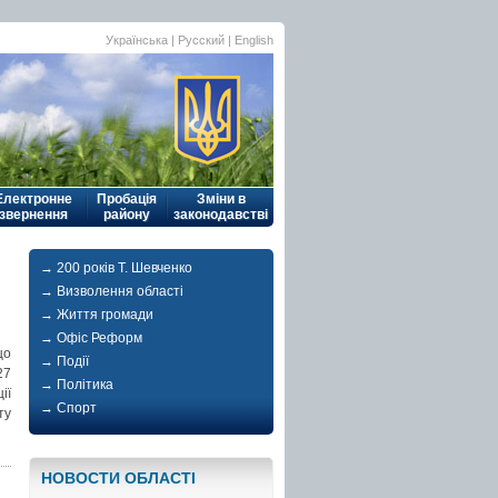
Українська
| Русский |
English
Електронне
Пробація
Зміни в
звернення
району
законодавстві
→ 200 років Т. Шевченко
→ Визволення області
→ Життя громади
→ Офіс Реформ
що
→ Події
27
→ Політика
ії
→ Спорт
ту
НОВОСТИ ОБЛАСТI