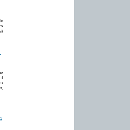
ів
то
ай
y
ne
ті
ик
м,
их