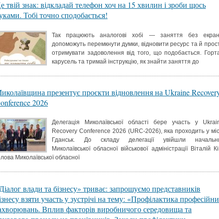
е твій знак: відкладай телефон хоч на 15 хвилин і зроби щось
уками. Тобі точно сподобається!
Так працюють аналогові хобі — заняття без екран
допоможуть перемкнути думки, відновити ресурс та й прос
отримувати задоволення від того, що подобається. Горт
карусель та тримай інструкцію, як знайти заняття до
иколаївщина презентує проєкти відновлення на Ukraine Recover
onference 2026
Делегація Миколаївської області бере участь у Ukrai
Recovery Conference 2026 (URC-2026), яка проходить у міс
Гданськ. До складу делегації увійшли начальн
Миколаївської обласної військової адміністрації Віталій Кі
олова Миколаївської обласної
Діалог влади та бізнесу» триває: запрошуємо представників
ізнесу взяти участь у зустрічі на тему: «Профілактика професійн
ахворювань. Вплив факторів виробничого середовища та