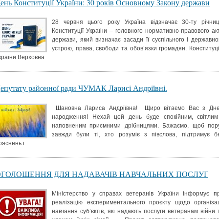
ень Конституції України: 30 років Основному Закону держави
28 червня цього року Україна відзначає 30-ту річни
Конституції України – головного нормативно-правового ак
держави, який визначає засади її суспільного і державно
устрою, права, свободи та обов’язки громадян. Конституц
країни Верховна
епутату районної ради ЧУМАК Ларисі Андріївні.
Шановна Лариса Андріївна! Щиро вітаємо Вас з Дн
народження! Нехай цей день буде спокійним, світлим
наповненим приємними дрібницями. Бажаємо, щоб пор
завжди були ті, хто розуміє з півслова, підтримує б
ояснень і
ОГОЛОШЕННЯ ДЛЯ НАДАВАЧІВ НАВЧАЛЬНИХ ПОСЛУГ
Міністерство у справах ветеранів України інформує п
реалізацію експериментального проєкту щодо організац
навчання суб’єктів, які надають послуги ветеранам війни 