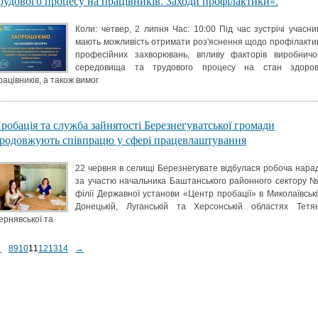
рудового процесу на працівників. Заходи профілактики».
Коли: четвер, 2 липня Час: 10:00 Під час зустрічі учасни
мають можливість отримати роз'яснення щодо профілакти
професійних захворювань, впливу факторів виробничо
середовища та трудового процесу на стан здоров
рацівників, а також вимог
робація та служба зайнятості Березнегуватської громади
родовжують співпрацю у сфері працевлаштування
22 червня в селищі Березнегувате відбулася робоча нара
за участю начальника Баштанського районного сектору 
філії Державної установи «Центр пробації» в Миколаївські
Донецькій, Луганській та Херсонській областях Тетя
ернявської та
←
8
9
10
11
12
13
14
→