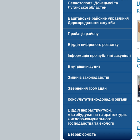
Ц
Севастополя, Донецької та
Луганської областей
р
Баштанське районне управління
Держпродспоживслужби
Пробація району
Відділ цифрового розвитку
Інформація про публічні закупівлі
М
C
Внутрішній аудит
Зміни в законодавстві
Звернення громадян
Консультативно-дорадчі органи
г
Відділ інфраструктури,
містобудування та архітектури,
житлово-комунального
«
господарства та екології
б
з
Безбар’єрність