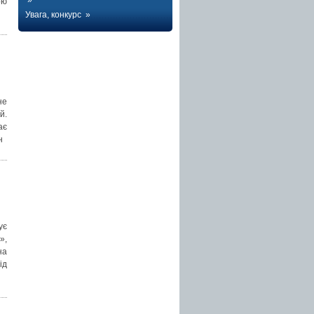
»
ою
Увага, конкурс »
не
й.
ає
н
ує
»,
на
ід