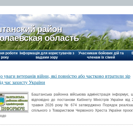
танский район
олаевская область
ня роботи
Інформація для користувачів з
Учасникам бойових дій та
 року
вадами зору
членам їх сімей
о уваги ветеранів війни, які повністю або частково втратили зір
ід час захисту України
Баштанська районна військова адміністрація інформує, 
відповідно до постанови Кабінету Міністрів України від 
травня 2026 року № 674 затверджено Порядок реалізац
спільного з Товариством Червоного Хреста України проєк
одо