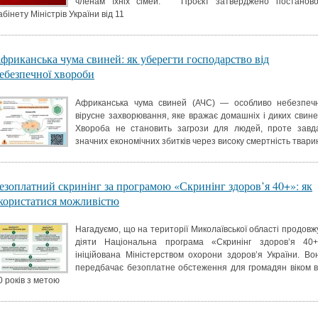
членам їхніх сімей. Проєкт затверджено постанов
абінету Міністрів України від 11
фриканська чума свиней: як уберегти господарство від
ебезпечної хвороби
Африканська чума свиней (АЧС) — особливо небезпеч
вірусне захворювання, яке вражає домашніх і диких свине
Хвороба не становить загрози для людей, проте завд
значних економічних збитків через високу смертність твари
езоплатний скринінг за програмою «Скринінг здоров’я 40+»: як
користатися можливістю
Нагадуємо, що на території Миколаївської області продовж
діяти Національна програма «Скринінг здоров’я 40+
ініційована Міністерством охорони здоров’я України. Во
передбачає безоплатне обстеження для громадян віком в
0 років з метою