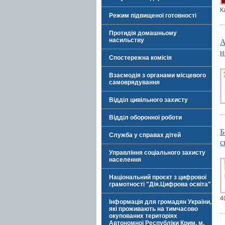
К
Режим підвищеної готовності
Протидія домашньому
А
насильству
н
Спостережна комісія
Взаємодія з органами місцевого
самоврядування
Відділ цивільного захисту
Відділ оборонної роботи
Б
Служба у справах дітей
с
Управління соціального захисту
населення
Національний проєкт з цифрової
грамотності "Дія.Цифрова освіта"
4
Інформація для громадян України,
які проживають на тимчасово
окупованих територіях
Автономної Республіки Крим, м.