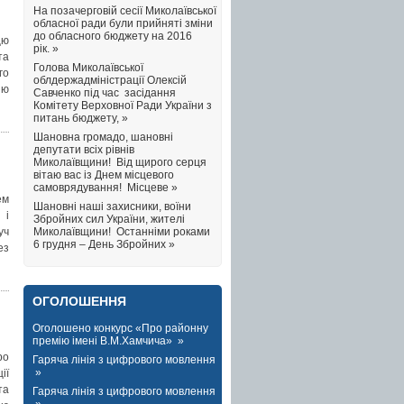
На позачерговій сесії Миколаївської
обласної ради були прийняті зміни
до обласного бюджету на 2016
цю
рік. »
та
Голова Миколаївської
го
облдержадміністрації Олексій
ію
Савченко під час засідання
Комітету Верховної Ради України з
питань бюджету, »
Шановна громадо, шановні
депутати всіх рівнів
Миколаївщини! Від щирого серця
вітаю вас із Днем місцевого
самоврядування! Місцеве »
ем
Шановні наші захисники, воїни
 і
Збройних сил України, жителі
уч
Миколаївщини! Останніми роками
6 грудня – День Збройних »
ез
ОГОЛОШЕННЯ
Оголошено конкурс «Про районну
премію імені В.М.Хамчича» »
ро
Гаряча лінія з цифрового мовлення
»
ії
та
Гаряча лінія з цифрового мовлення