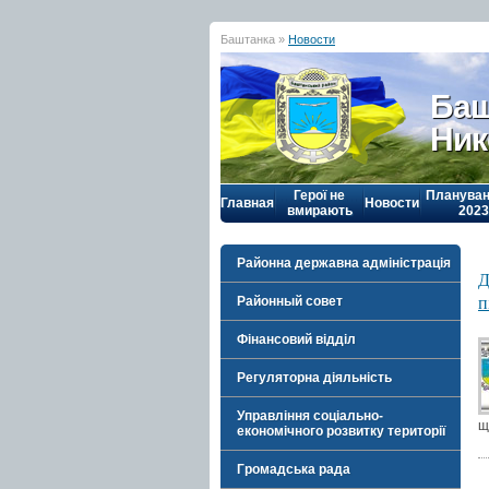
Баштанка »
Новости
Баш
Ник
Герої не
Плануван
Главная
Новости
вмирають
2023
Районна державна адміністрація
Д
п
Районный совет
Фінансовий відділ
Регуляторна діяльність
Управління соціально-
щ
економічного розвитку території
Громадська рада