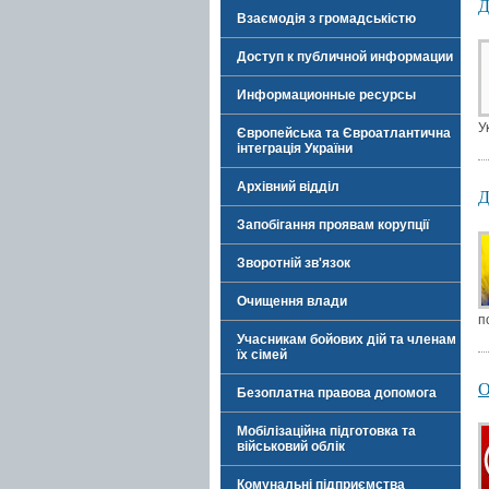
Д
Взаємодія з громадськістю
Доступ к публичной информации
Информационные ресурсы
У
Європейська та Євроатлантична
інтеграція України
Архівний відділ
Д
Запобігання проявам корупції
Зворотній зв'язок
Очищення влади
п
Учасникам бойових дій та членам
їх сімей
Безоплатна правова допомога
Мобілізаційна підготовка та
військовий облік
Комунальні підприємства