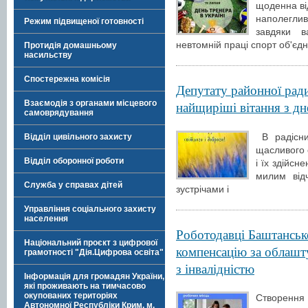
щоденна від
наполегли
Режим підвищеної готовності
завдяки в
невтомній праці спорт об'єдн
Протидія домашньому
насильству
Спостережна комісія
Депутату районної ради
Взаємодія з органами місцевого
найщиріші вітання з д
самоврядування
В радісни
Відділ цивільного захисту
щасливого с
Відділ оборонної роботи
і їх здійсн
милим від
Служба у справах дітей
зустрічами і
Управління соціального захисту
населення
Роботодавці Баштансь
Національний проєкт з цифрової
компенсацію за облашт
грамотності "Дія.Цифрова освіта"
з інвалідністю
Інформація для громадян України,
які проживають на тимчасово
окупованих територіях
Створення
Автономної Республіки Крим, м.