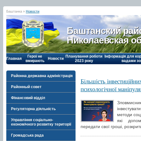
Баштанка »
Новости
Баштанский рай
Николаевская о
Герої не
Планування роботи
Інформація для кор
Главная
Новости
вмирають
2023 року
вадами зо
Районна державна адміністрація
Більшість інвестиційн
Районный совет
психологічної маніпуля
Фінансовий відділ
Зловмисн
інвестува
Регуляторна діяльність
методи соці
Управління соціально-
які допо
економічного розвитку території
передати свої гроші, розкрит
Громадська рада