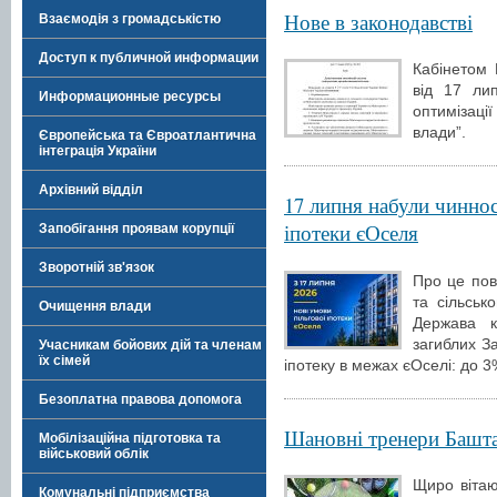
Нове в законодавстві
Взаємодія з громадськістю
Доступ к публичной информации
Кабінетом 
від 17 ли
Информационные ресурсы
оптимізаці
влади”.
Європейська та Євроатлантична
інтеграція України
Архівний відділ
17 липня набули чиннос
іпотеки єОселя
Запобігання проявам корупції
Зворотній зв'язок
Про це пов
та сільськ
Очищення влади
Держава к
загиблих За
Учасникам бойових дій та членам
їх сімей
іпотеку в межах єОселі: до 3
Безоплатна правова допомога
Шановні тренери Башта
Мобілізаційна підготовка та
військовий облік
Щиро вітаю
Комунальні підприємства