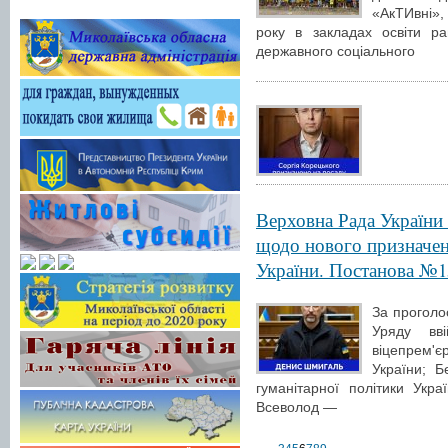
«АкТИвні»
року в закладах освіти ра
державного соціального
Верховна Рада України
щодо нового призначен
України. Постанова №1
За проголо
Уряду в
віцепрем'є
України; Б
гуманітарної політики Укра
Всеволод —