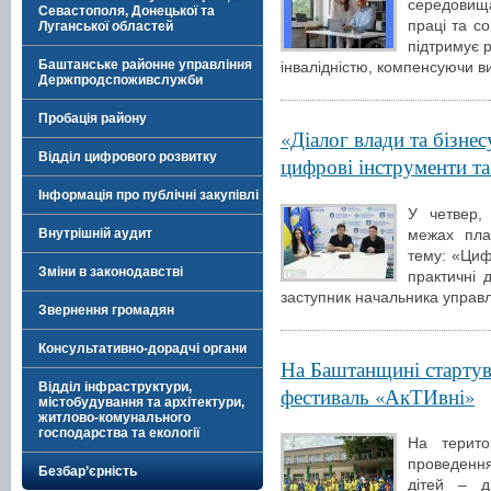
середовища
Севастополя, Донецької та
праці та со
Луганської областей
підтримує р
Баштанське районне управління
інвалідністю, компенсуючи в
Держпродспоживслужби
Пробація району
«Діалог влади та бізне
Відділ цифрового розвитку
цифрові інструменти та 
Інформація про публічні закупівлі
У четвер,
межах пла
Внутрішній аудит
тему: «Цифр
Зміни в законодавстві
практичні 
заступник начальника управл
Звернення громадян
Консультативно-дорадчі органи
На Баштанщині стартув
Відділ інфраструктури,
фестиваль «АкТИвні»
містобудування та архітектури,
житлово-комунального
господарства та екології
На терито
проведенн
Безбар’єрність
дітей – д