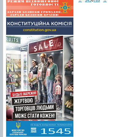
←
3
4
5
6
7
8
9
→