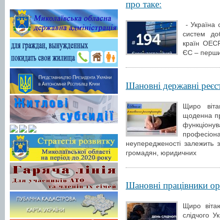
про таке:
- Україна 
систем доб
країн ОЕСР
ЄС – перши
Шановні державні реєс
Щиро віта
щоденна п
функціону
професі
неупередженості залежить з
громадян, юридичних
Шановні працівники ор
Щиро віта
слідчого У