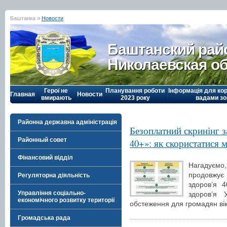
Баштанка »
Новости
Баштанский рай
Николаевская о
Герої не
Планування роботи
Інформація для кор
Главная
Новости
вмирають
2023 року
вадами зо
Районна державна адміністрація
Безоплатний скринінг 
Районный совет
40+»: як скористатися 
Фінансовий відділ
Нагадуємо,
продовжує
Регуляторна діяльність
здоров’я 4
Управління соціально-
здоров’я 
економічного розвитку території
обстеження для громадян вік
Громадська рада