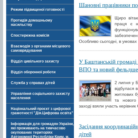
Шановні працівники по
Режим підвищеної готовності
Щиро вітаю
Протидія домашньому
праця є н
насильству
функціону
забезпече
Спостережна комісія
Особливо сьогодні, в умовах 
Взаємодія з органами місцевого
самоврядування
У Баштанській громаді
Відділ цивільного захисту
ВПО та новий фельдше
Відділ оборонної роботи
2 липня у Б
Служба у справах дітей
відбулася 
Управління соціального захисту
житлових б
населення
та нового
заході взяли участь керівни
Національний проєкт з цифрової
грамотності "Дія.Цифрова освіта"
Інформація для громадян України,
Засідання координаційн
які проживають на тимчасово
дітей
окупованих територіях
Автономної Республіки Крим, м.