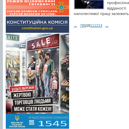
професіонал
відданост
наполегливої праці залежить
←
7
8
9
10
11
12
13
→