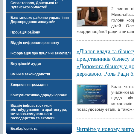
Севастополя, Донецької та
Луганської областей
2 липня п
Миколаївсь
Баштанське районне управління
голови коо
Держпродспоживслужби
дітей Оле
координаційної ради з питань
Пробація району
Відділ цифрового розвитку
«Діалог влади та бізне
Інформація про публічні закупівлі
представників бізнесу в
Внутрішній аудит
«Допомога бізнесу у д
державою. Роль Ради б
Зміни в законодавстві
Звернення громадян
Коли: четв
учасники м
Консультативно-дорадчі органи
щодо дія
механізм
Відділ інфраструктури,
позасудовому етапі, а також
містобудування та архітектури,
житлово-комунального
господарства та екології
Читайте у новому випу
Безбар’єрність