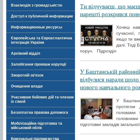
Ти відчуваєш, що маєш 
Взаємодія з громадськістю
нарешті розкрився пов
Доступ к публичной информации
Хочеш нав
Информационные ресурсы
сучасної,
Європейська та Євроатлантична
якщо ти вж
інтеграція України
далі. Тоді 
поруч. Підрозділ
Архівний відділ
Запобігання проявам корупції
У Баштанській районній
Зворотній зв'язок
відбулися наради щодо 
нового навчального ро
Очищення влади
Учасникам бойових дій та членам
У Баштансь
їх сімей
протягом 
головами 
Безоплатна правова допомога
головними
Мобілізаційна підготовка та
підготовки закладів загально
військовий облік
Комунальні підприємства