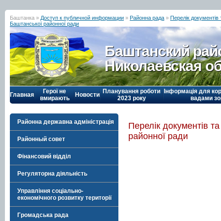
Баштанка »
Доступ к публичной информации
»
Районна рада
»
Перелік документів 
Баштанської районної ради
Баштанский рай
Николаевская о
Герої не
Планування роботи
Інформація для кор
Главная
Новости
вмирають
2023 року
вадами зо
Районна державна адміністрація
Перелік документів та
районної ради
Районный совет
Фінансовий відділ
Регуляторна діяльність
Управління соціально-
економічного розвитку території
Громадська рада