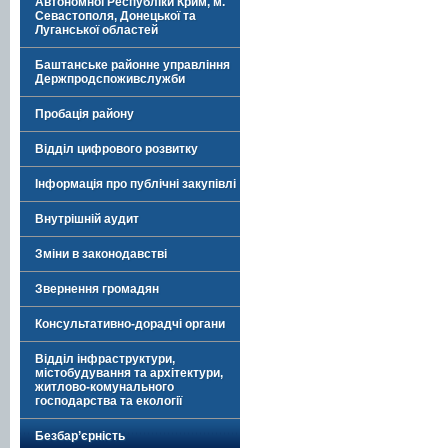
Автономної Республіки Крим, м.
Севастополя, Донецької та
Луганської областей
Баштанське районне управління
Держпродспоживслужби
Пробація району
Відділ цифрового розвитку
Інформація про публічні закупівлі
Внутрішній аудит
Зміни в законодавстві
Звернення громадян
Консультативно-дорадчі органи
Відділ інфраструктури,
містобудування та архітектури,
житлово-комунального
господарства та екології
Безбар’єрність