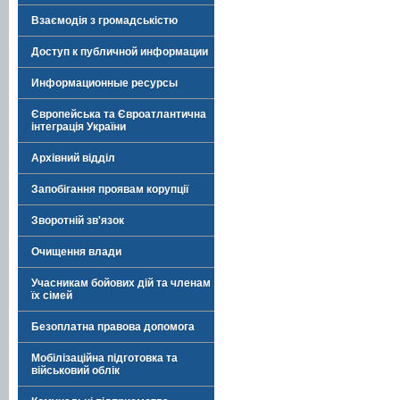
Взаємодія з громадськістю
Доступ к публичной информации
Информационные ресурсы
Європейська та Євроатлантична
інтеграція України
Архівний відділ
Запобігання проявам корупції
Зворотній зв'язок
Очищення влади
Учасникам бойових дій та членам
їх сімей
Безоплатна правова допомога
Мобілізаційна підготовка та
військовий облік