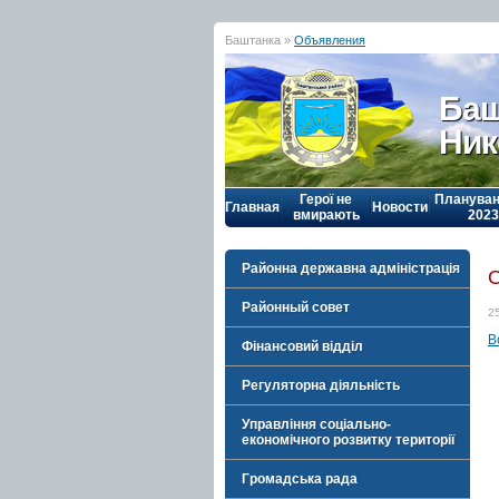
Баштанка »
Объявления
Баш
Ник
Герої не
Плануван
Главная
Новости
вмирають
2023
Районна державна адміністрація
Районный совет
2
В
Фінансовий відділ
Регуляторна діяльність
Управління соціально-
економічного розвитку території
Громадська рада