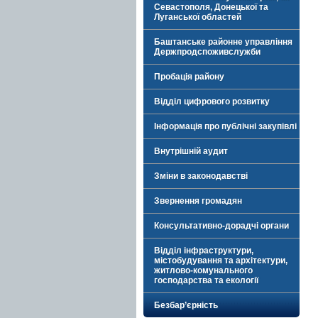
Севастополя, Донецької та
Луганської областей
Баштанське районне управління
Держпродспоживслужби
Пробація району
Відділ цифрового розвитку
Інформація про публічні закупівлі
Внутрішній аудит
Зміни в законодавстві
Звернення громадян
Консультативно-дорадчі органи
Відділ інфраструктури,
містобудування та архітектури,
житлово-комунального
господарства та екології
Безбар’єрність