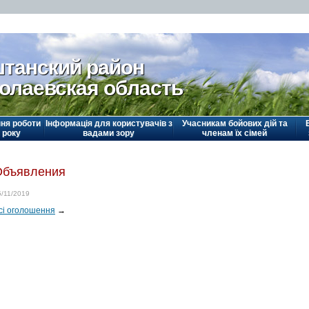
танский район
олаевская область
ня роботи
Інформація для користувачів з
Учасникам бойових дій та
 року
вадами зору
членам їх сімей
Объявления
5/11/2019
сі оголошення
→