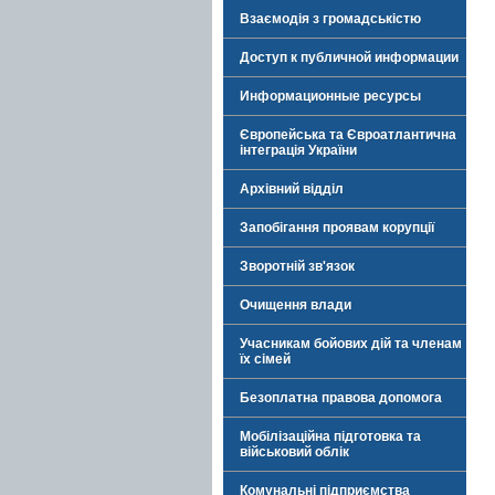
Взаємодія з громадськістю
Доступ к публичной информации
Информационные ресурсы
Європейська та Євроатлантична
інтеграція України
Архівний відділ
Запобігання проявам корупції
Зворотній зв'язок
Очищення влади
Учасникам бойових дій та членам
їх сімей
Безоплатна правова допомога
Мобілізаційна підготовка та
військовий облік
Комунальні підприємства