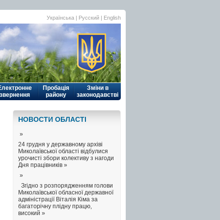
Українська
| Русский |
English
Електронне
Пробація
Зміни в
звернення
району
законодавстві
НОВОСТИ ОБЛАСТI
»
24 грудня у державному архіві
Миколаївської області відбулися
урочисті збори колективу з нагоди
Дня працівників »
»
Згідно з розпорядженням голови
Миколаївської обласної державної
адміністрації Віталія Кіма за
багаторічну плідну працю,
високий »