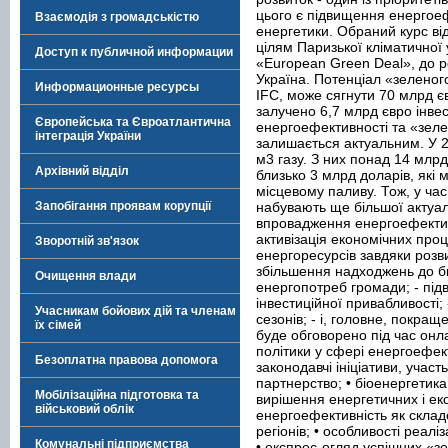
цього є підвищення енергоеф
Взаємодія з громадськістю
енергетики. Обраний курс ві
цілям Паризької кліматичної
Доступ к публичной информации
«European Green Deal», до р
Україна. Потенціал «зеленого
Информационные ресурсы
IFC, може сягнути 70 млрд єв
залучено 6,7 млрд євро інвес
Європейська та Євроатлантична
енергоефективності та «зеле
інтеграція України
залишається актуальним. У 
м3 газу. З них понад 14 млр
Архівний відділ
близько 3 млрд доларів, які
місцевому паливу. Тож, у час
набувають ще більшої актуал
Запобігання проявам корупції
впровадження енергоефективн
активізація економічних проц
Зворотній зв'язок
енергоресурсів завдяки розвит
збільшення надходжень до бю
Очищення влади
енергопотреб громади; - під
інвестиційної привабливості
Учасникам бойових дій та членам
сезонів; - і, головне, покра
їх сімей
буде обговорено під час онл
політики у сфері енергоефект
Безоплатна правова допомога
законодавчі ініціативи, учас
партнерство; • біоенергетик
Мобілізаційна підготовка та
вирішення енергетичних і еко
військовий облік
енергоефективність як скла
регіонів; • особливості реалі
Комунальні підприємства
• експрес-огляд успішних «з