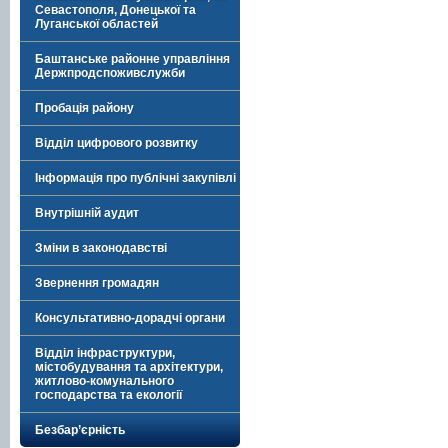
Севастополя, Донецької та
Луганської областей
Баштанське районне управління
Держпродспоживслужби
Пробація району
Відділ цифрового розвитку
Інформація про публічні закупівлі
Внутрішній аудит
Зміни в законодавстві
Звернення громадян
Консультативно-дорадчі органи
Відділ інфраструктури,
містобудування та архітектури,
житлово-комунального
господарства та екології
Безбар’єрність