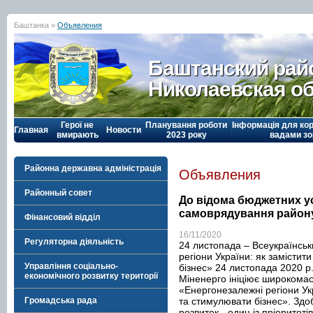
Баштанка »
Объявления
Баштанский рай
Николаевская о
Герої не
Планування роботи
Інформація для кор
Главная
Новости
вмирають
2023 року
вадами зо
Районна державна адміністрація
Объявления
Районный совет
До відома бюджетних ус
самоврядування район
Фінансовий відділ
16/11/2020
Регуляторна діяльність
24 листопада – Всеукраїнсь
регіони України: як замістити
Управління соціально-
бізнес» 24 листопада 2020 р
економічного розвитку території
Міненерго ініціює широкома
«Енергонезалежні регіони Укра
та стимулювати бізнес». Здо
Громадська рада
розвиток - один із пріоритет