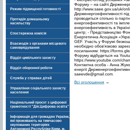
Форуму – на сайті Держенер
http://www.saee.gov.ua/uk/on
Режим підвищеної готовності
Держенергоефективності під
проводиться спільно із парт
Протидія домашньому
енергоефективності та імпл
насильству
енергоефективність в Україні
центр; - Представництво Фонд
Спостережна комісія
Енергетична Асоціація «Укра
GEF. Участь у Форумі безкош
Взаємодія з органами місцевого
необхідно обов’язково зареє
самоврядування
посиланням: https://forms.
Форуму відбудеться на Yout
Відділ цивільного захисту
https://www.youtube.com/ch
Контактна особа - Анна Жук
Відділ оборонної роботи
енергії Держенергоефективнос
saeevde@gmail.com
.
Служба у справах дітей
Всі оголошення
→
Управління соціального захисту
населення
Національний проєкт з цифрової
грамотності "Дія.Цифрова освіта"
Інформація для громадян України,
які проживають на тимчасово
окупованих територіях
Автономної Республіки Крим, м.