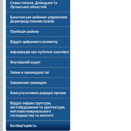
Севастополя, Донецької та
Луганської областей
Баштанське районне управління
Держпродспоживслужби
Пробація району
Відділ цифрового розвитку
Інформація про публічні закупівлі
Внутрішній аудит
Зміни в законодавстві
Звернення громадян
Консультативно-дорадчі органи
Відділ інфраструктури,
містобудування та архітектури,
житлово-комунального
господарства та екології
Безбар’єрність