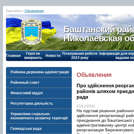
Баштанка »
Объявления
Баштанский рай
Николаевская о
Герої не
Планування роботи
Інформація для кор
Главная
Новости
вмирають
2023 року
вадами зо
Районна державна адміністрація
Объявления
Районный совет
Про здійснення реорган
районів шляхом приєдн
Фінансовий відділ
ради
Регуляторна діяльність
23/12/2020
На підставі рішення районно
Управління соціально-
здійснення реорганізації ра
економічного розвитку території
приєднання до Баштанської 
адміністративному центрі н
Громадська рада
реорганізацію Березнегуватсь