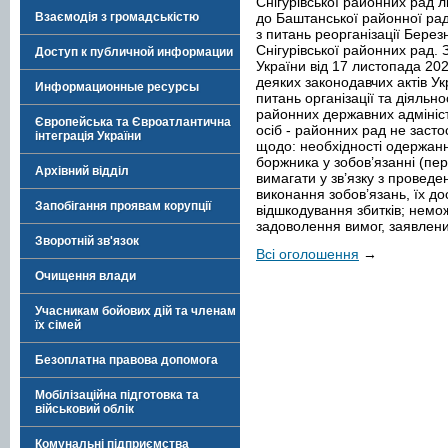
Снігурівської районних рад 
до Баштанської районної рад
Взаємодія з громадськістю
з питань реорганізації Березн
Снігурівської районних рад. 
Доступ к публичной информации
України від 17 листопада 20
деяких законодавчих актів 
Информационные ресурсы
питань організації та діяльн
районних державних адмініст
Європейська та Євроатлантична
осіб - районних рад не заст
інтеграція України
щодо: необхідності одержанн
боржника у зобов’язанні (пе
Архівний відділ
вимагати у зв’язку з провед
виконання зобов’язань, їх д
Запобігання проявам корупції
відшкодування збитків; немо
задоволення вимог, заявлен
Зворотній зв'язок
Всі оголошення
→
Очищення влади
Учасникам бойових дій та членам
їх сімей
Безоплатна правова допомога
Мобілізаційна підготовка та
військовий облік
Комунальні підприємства