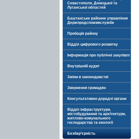
Севастополя, Донецької та
Луганської областей
Баштанське районне управління
Держпродспоживслужби
Пробація району
Відділ цифрового розвитку
Інформація про публічні закупівлі
Внутрішній аудит
Зміни в законодавстві
Звернення громадян
Консультативно-дорадчі органи
Відділ інфраструктури,
містобудування та архітектури,
житлово-комунального
господарства та екології
Безбар’єрність