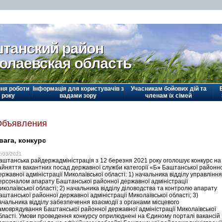
танский район
олаевская область
ня роботи
Інформація для користувачів з
Учасникам бойових дій та
 року
вадами зору
членам їх сімей
Объявления
вага, конкурс
2/03/2021
аштанська райдержадміністрація з 12 березня 2021 року оголошує конкурс на
айняття вакантних посад державної служби категорії «Б» Баштанської районно
ержавної адміністрації Миколаївської області: 1) начальника відділу управління
ерсоналом апарату Баштанської районної державної адміністрації
иколаївської області; 2) начальника відділу діловодства та контролю апарату
аштанської районної державної адміністрації Миколаївської області; 3)
ачальника відділу забезпечення взаємодії з органами місцевого
амоврядування Баштанської районної державної адміністрації Миколаївської
бласті. Умови проведення конкурсу оприлюднені на Єдиному порталі вакансій