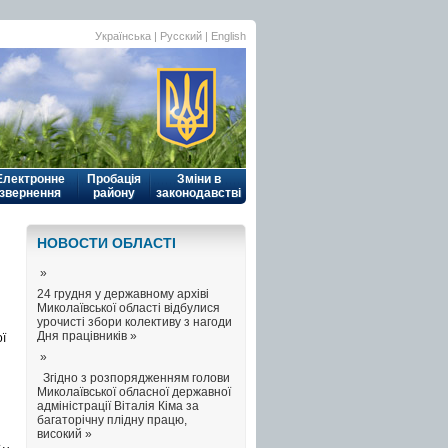
Українська
| Русский |
English
Електронне
Пробація
Зміни в
звернення
району
законодавстві
НОВОСТИ ОБЛАСТI
»
24 грудня у державному архіві
Миколаївської області відбулися
урочисті збори колективу з нагоди
Дня працівників »
ї
»
Згідно з розпорядженням голови
Миколаївської обласної державної
адміністрації Віталія Кіма за
багаторічну плідну працю,
високий »