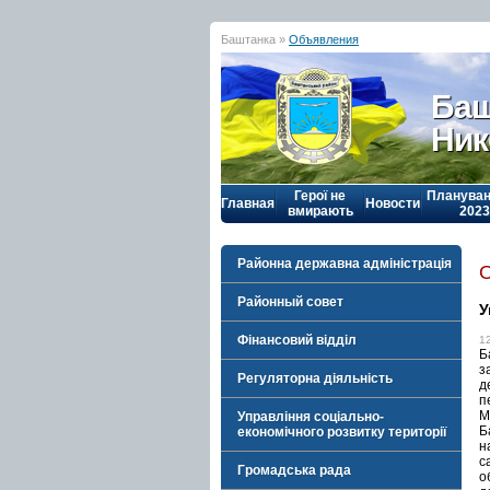
Баштанка »
Объявления
Баш
Ник
Герої не
Плануван
Главная
Новости
вмирають
2023
Районна державна адміністрація
Районный совет
У
Фінансовий відділ
1
Б
з
Регуляторна діяльність
д
п
М
Управління соціально-
Б
економічного розвитку території
н
с
Громадська рада
о