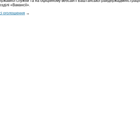
ержавної служби та на офіційному вебсайті Баштанської райдержадміністрації
озділі «Вакансії».
сі оголошення
→