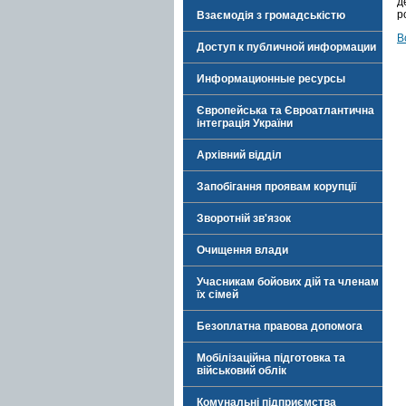
д
р
Взаємодія з громадськістю
В
Доступ к публичной информации
Информационные ресурсы
Європейська та Євроатлантична
інтеграція України
Архівний відділ
Запобігання проявам корупції
Зворотній зв'язок
Очищення влади
Учасникам бойових дій та членам
їх сімей
Безоплатна правова допомога
Мобілізаційна підготовка та
військовий облік
Комунальні підприємства