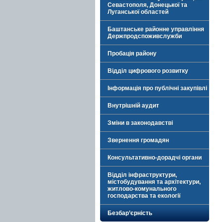
Севастополя, Донецької та
Луганської областей
Баштанське районне управління
Держпродспоживслужби
Пробація району
Відділ цифрового розвитку
Інформація про публічні закупівлі
Внутрішній аудит
Зміни в законодавстві
Звернення громадян
Консультативно-дорадчі органи
Відділ інфраструктури,
містобудування та архітектури,
житлово-комунального
господарства та екології
Безбар’єрність