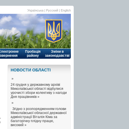
Українська
| Русский |
English
Електронне
Пробація
Зміни в
звернення
району
законодавстві
НОВОСТИ ОБЛАСТI
»
24 грудня у державному архіві
Миколаївської області відбулися
урочисті збори колективу з нагоди
Дня працівників »
»
Згідно з розпорядженням голови
Миколаївської обласної державної
адміністрації Віталія Кіма за
-
багаторічну плідну працю,
з
високий »