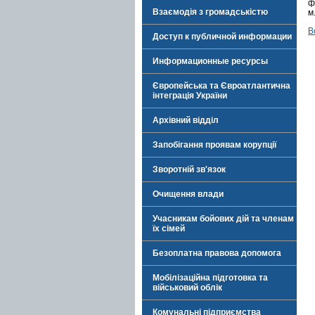
ф
Взаємодія з громадськістю
м
В
Доступ к публичной информации
Информационные ресурсы
Європейська та Євроатлантична
інтеграція України
Архівний відділ
Запобігання проявам корупції
Зворотній зв'язок
Очищення влади
Учасникам бойових дій та членам
їх сімей
Безоплатна правова допомога
Мобілізаційна підготовка та
військовий облік
Комунальні підприємства