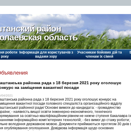
танский район
олаевская область
ня роботи
Інформація для користувачів з
Учасникам бойових дій та
 року
вадами зору
членам їх сімей
Объявления
аштанська районна рада з 18 березня 2021 року оголошує
онкурс на заміщення вакантної посади
6/04/2021
аштанська районна рада з 18 березня 2021 року оголошує конкурс на
аміщення вакантної посади головного спеціаліста організаційного відділу
аштанської районної ради/ Основні вимоги до кандидата: - громадянство
країни; - наявність вищої освіти інженерно-економічного, технічного
прямування за освітньо-кваліфікаційним рівнем не нижче ступеня бакалавра із
наннями інформаційно-комп’ютерних технологій; - без вимог до стажу роботи; 
ільне володіння державною мовою. Документи приймаються протягом 30 днів 
ня опублікування оголошення. Довідкова інформація щодо основних