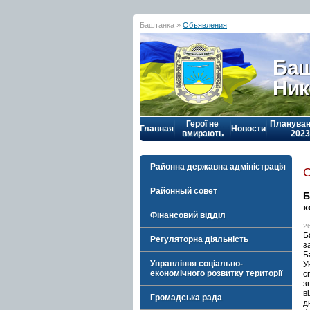
Баштанка »
Объявления
Баш
Ник
Герої не
Плануван
Главная
Новости
вмирають
2023
Районна державна адміністрація
Районный совет
Б
к
Фінансовий відділ
2
Б
Регуляторна діяльність
з
Б
Управління соціально-
У
економічного розвитку території
с
з
в
Громадська рада
д