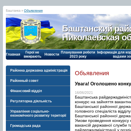
Баштанка »
Объявления
Баштанский рай
Николаевская о
Герої не
Планування роботи
Інформація для кор
Главная
Новости
вмирають
2023 року
вадами зо
Районна державна адміністрація
Объявления
Районный совет
Увага! Оголошено конку
Фінансовий відділ
16/06/2021
Баштанська райдержадмініст
Регуляторна діяльність
конкурс на зайняття вакантн
Баштанської районної державн
головного спеціаліста відді
Управління соціально-
Баштанської районної державн
економічного розвитку території
Умови проведення конкурсу 
вакансій державної служби т
Громадська рада
райдержадміністрації у розділ