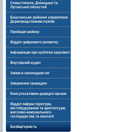
Севастополя, Донецької та
Луганської областей
Баштанське районне управління
Держпродспоживслужби
Пробація району
Відділ цифрового розвитку
Інформація про публічні закупівлі
Внутрішній аудит
Зміни в законодавстві
Звернення громадян
Консультативно-дорадчі органи
Відділ інфраструктури,
містобудування та архітектури,
житлово-комунального
господарства та екології
Безбар’єрність