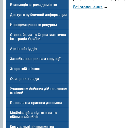
Взаємодія з громадськістю
Всі оголошення
→
Доступ к публичной информации
Информационные ресурсы
Європейська та Євроатлантична
інтеграція України
Архівний відділ
Запобігання проявам корупції
Зворотній зв'язок
Очищення влади
Учасникам бойових дій та членам
їх сімей
Безоплатна правова допомога
Мобілізаційна підготовка та
військовий облік
Комунальні підприємства