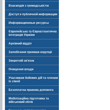
Взаємодія з громадськістю
Доступ к публичной информации
Информационные ресурсы
Європейська та Євроатлантична
інтеграція України
Архівний відділ
Запобігання проявам корупції
Зворотній зв'язок
Очищення влади
Учасникам бойових дій та членам
їх сімей
Безоплатна правова допомога
Мобілізаційна підготовка та
військовий облік