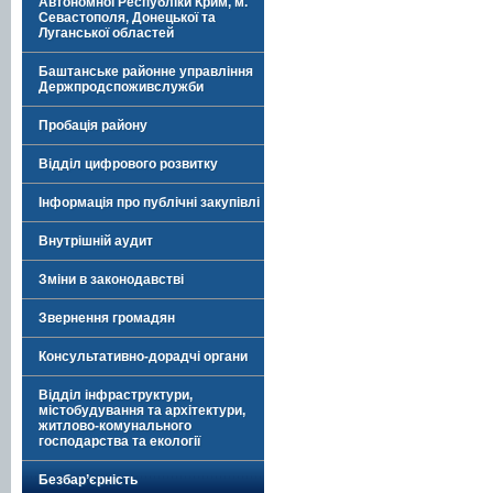
Автономної Республіки Крим, м.
Севастополя, Донецької та
Луганської областей
Баштанське районне управління
Держпродспоживслужби
Пробація району
Відділ цифрового розвитку
Інформація про публічні закупівлі
Внутрішній аудит
Зміни в законодавстві
Звернення громадян
Консультативно-дорадчі органи
Відділ інфраструктури,
містобудування та архітектури,
житлово-комунального
господарства та екології
Безбар’єрність