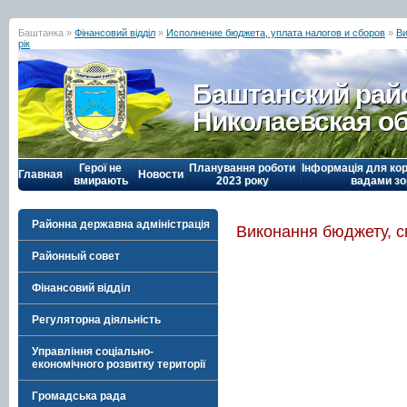
Баштанка »
Фінансовий відділ
»
Исполнение бюджета, уплата налогов и сборов
»
Ви
рік
Баштанский рай
Николаевская о
Герої не
Планування роботи
Інформація для кор
Главная
Новости
вмирають
2023 року
вадами зо
Районна державна адміністрація
Виконання бюджету, сп
Районный совет
Фінансовий відділ
Регуляторна діяльність
Управління соціально-
економічного розвитку території
Громадська рада