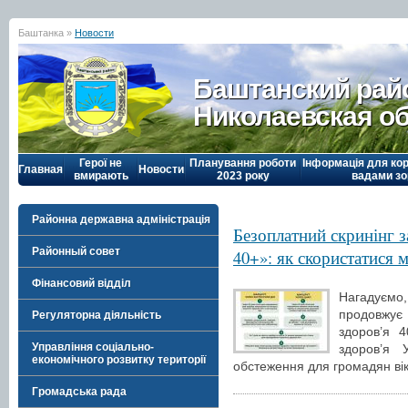
Баштанка »
Новости
Баштанский рай
Николаевская о
Герої не
Планування роботи
Інформація для кор
Главная
Новости
вмирають
2023 року
вадами зо
Районна державна адміністрація
Безоплатний скринінг 
Районный совет
40+»: як скористатися 
Фінансовий відділ
Нагадуємо,
продовжує
Регуляторна діяльність
здоров’я 4
Управління соціально-
здоров’я 
економічного розвитку території
обстеження для громадян вік
Громадська рада