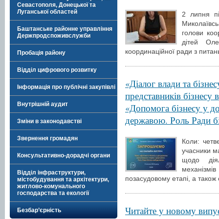
Севастополя, Донецької та
Луганської областей
2 липня п
Миколаївсь
Баштанське районне управління
голови коо
Держпродспоживслужби
дітей Оле
координаційної ради з питань
Пробація району
Відділ цифрового розвитку
«Діалог влади та бізне
Інформація про публічні закупівлі
представників бізнесу в
Внутрішній аудит
«Допомога бізнесу у д
державою. Роль Ради б
Зміни в законодавстві
Звернення громадян
Коли: четв
учасники м
Консультативно-дорадчі органи
щодо дія
механізм
Відділ інфраструктури,
позасудовому етапі, а також
містобудування та архітектури,
житлово-комунального
господарства та екології
Читайте у новому випу
Безбар’єрність