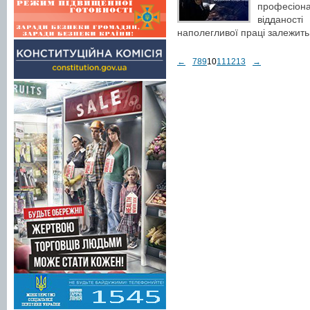
професіонал
відданост
наполегливої праці залежить
←
7
8
9
10
11
12
13
→