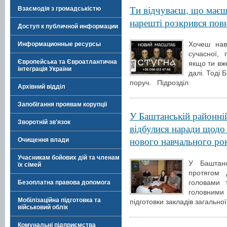
Ти відчуваєш, що маєш 
Взаємодія з громадськістю
нарешті розкрився пов
Доступ к публичной информации
Хочеш нав
Информационные ресурсы
сучасної,
Європейська та Євроатлантична
якщо ти вж
інтеграція України
далі. Тоді 
поруч. Підрозділ
Архівний відділ
Запобігання проявам корупції
У Баштанській районній
Зворотній зв'язок
відбулися наради щодо 
нового навчального ро
Очищення влади
Учасникам бойових дій та членам
У Баштансь
їх сімей
протягом 
головами 
Безоплатна правова допомога
головними
Мобілізаційна підготовка та
підготовки закладів загально
військовий облік
Комунальні підприємства