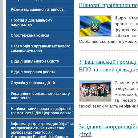
Шановні працівники по
Режим підвищеної готовності
Щиро вітаю
Протидія домашньому
праця є н
насильству
функціону
забезпече
Спостережна комісія
Особливо сьогодні, в умовах 
Взаємодія з органами місцевого
самоврядування
У Баштанській громаді
Відділ цивільного захисту
ВПО та новий фельдше
Відділ оборонної роботи
2 липня у Б
Служба у справах дітей
відбулася 
Управління соціального захисту
житлових б
населення
та нового
заході взяли участь керівни
Національний проєкт з цифрової
грамотності "Дія.Цифрова освіта"
Інформація для громадян України,
Засідання координаційн
які проживають на тимчасово
дітей
окупованих територіях
Автономної Республіки Крим, м.