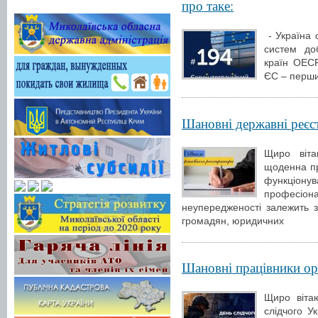
про таке:
- Україна 
систем доб
країн ОЕСР
ЄС – перши
Шановні державні реєс
Щиро віта
щоденна п
функціону
професі
неупередженості залежить з
громадян, юридичних
Шановні працівники ор
Щиро віта
слідчого У