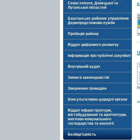
в
Севастополя, Донецької та
Луганської областей
Баштанське районне управління
Держпродспоживслужби
Пробація району
Відділ цифрового розвитку
Ш
Інформація про публічні закупівлі
Внутрішній аудит
Зміни в законодавстві
Р
Звернення громадян
Консультативно-дорадчі органи
Відділ інфраструктури,
містобудування та архітектури,
житлово-комунального
господарства та екології
Безбар’єрність