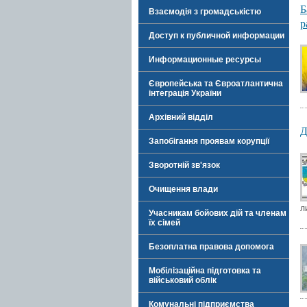
Б
Взаємодія з громадськістю
р
Доступ к публичной информации
Информационные ресурсы
Європейська та Євроатлантична
інтеграція України
Архівний відділ
Д
Запобігання проявам корупції
Зворотній зв'язок
Очищення влади
л
Учасникам бойових дій та членам
їх сімей
Безоплатна правова допомога
Мобілізаційна підготовка та
військовий облік
Комунальні підприємства