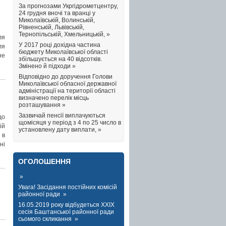
За прогнозами Укргідрометцентру,
24 грудня вночі та вранці у
Миколаївській, Волинській,
Рівненській, Львівській,
Тернопільській, Хмельницькій, »
ля
У 2017 році дохідна частина
ля
бюджету Миколаївської області
не
збільшується на 40 відсотків.
Змінено й підходи »
Відповідно до доручення Голови
Миколаївської обласної державної
адміністрації на території області
визначено перелік місць
розташування »
Зазвичай пенсії виплачуються
до
щомісяця у період з 4 по 25 число в
ій
установлену дату виплати, »
 в
ні
ОГОЛОШЕННЯ
»
Увага! Засідання постійних комісій
районної ради »
16.05.2019 року відбудеться XXIX
сесія Баштанської районної ради
сьомого скликання »