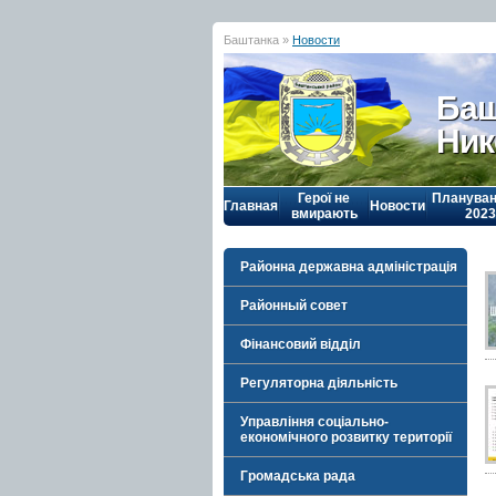
Баштанка »
Новости
Баш
Ник
Герої не
Плануван
Главная
Новости
вмирають
2023
Районна державна адміністрація
Районный совет
Фінансовий відділ
Регуляторна діяльність
Управління соціально-
економічного розвитку території
Громадська рада