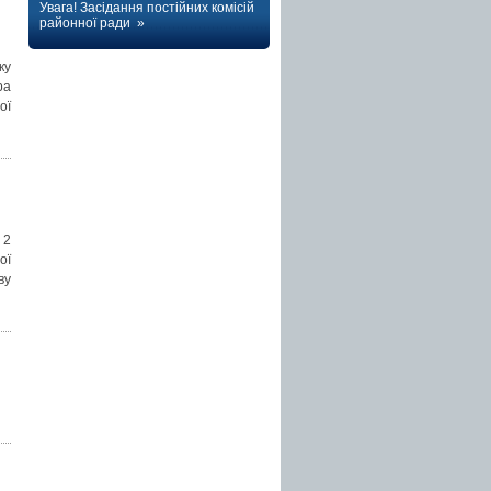
Увага! Засідання постійних комісій
районної ради »
ку
ра
ої
 2
ої
ву