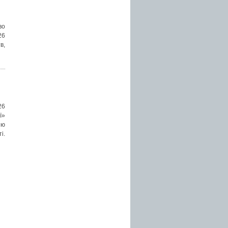
во
26
в,
26
ї»
ію
і.