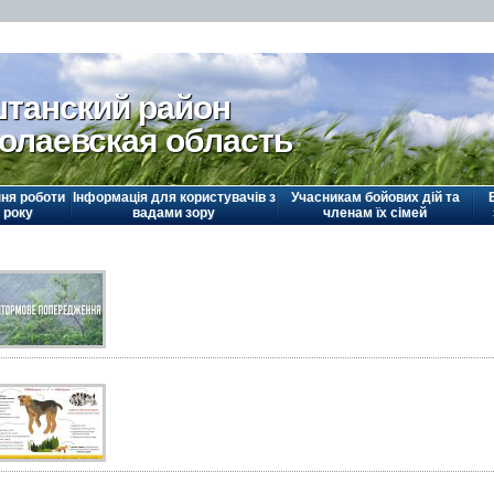
танский район
олаевская область
ня роботи
Інформація для користувачів з
Учасникам бойових дій та
 року
вадами зору
членам їх сімей