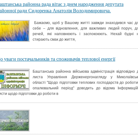
аштанська районна рада вітає з днем народження депутата
айонної ради Сидоренка Анатолія Володимировича.
Бажаємо, щоб у Вашому житті завжди знаходився час д
себе – для відновлення, для важливих людей поруч, д
речей, які наповнюють і заспокоюють. Нехай будні 
стирають смак до життя,
о уваги постачальників та споживачів теплової енергії
Баштанська районна військова адміністрація відповідно 
листа Управління Держенергонагляду у Миколаївськ
області "Щодо підготовки теплових господарств до роботи
опалювальний період" доводить до відома Інформацій
исти щодо підготовки до роботи в