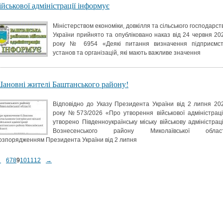
ійськової адміністрації інформує
Міністерством економіки, довкілля та сільського господарст
України прийнято та опубліковано наказ від 24 червня 20
року № 6954 «Деякі питання визначення підприємст
установ та організацій, які мають важливе значення
ановні жителі Баштанського району!
Відповідно до Указу Президента України від 2 липня 20
року №573/2026 «Про утворення військової адміністраці
утворено Південноукраїнську міську військову адміністрац
Вознесенського району Миколаївської област
озпорядженням Президента України від 2 липня
←
6
7
8
9
10
11
12
→