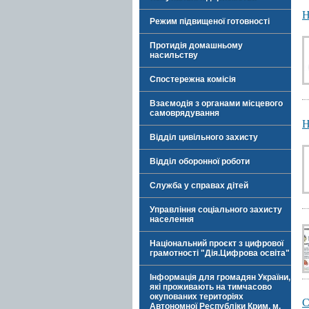
Н
Режим підвищеної готовності
Протидія домашньому
насильству
Спостережна комісія
Взаємодія з органами місцевого
самоврядування
Н
Відділ цивільного захисту
Відділ оборонної роботи
Служба у справах дітей
Управління соціального захисту
населення
Національний проєкт з цифрової
грамотності "Дія.Цифрова освіта"
Інформація для громадян України,
які проживають на тимчасово
окупованих територіях
С
Автономної Республіки Крим, м.