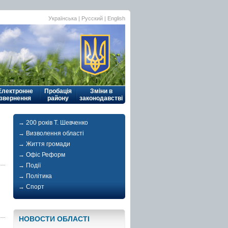
Українська
| Русский |
English
Електронне
Пробація
Зміни в
звернення
району
законодавстві
→ 200 років Т. Шевченко
→ Визволення області
→ Життя громади
→ Офіс Реформ
→ Події
→ Політика
→ Спорт
НОВОСТИ ОБЛАСТI