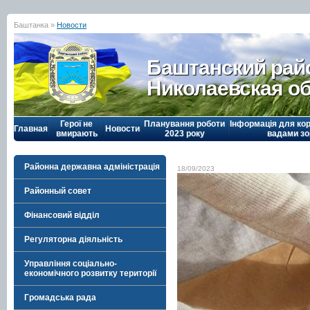
Баштанка »
Новости
Баштанский рай
Николаевская о
Герої не
Планування роботи
Інформація для кор
Главная
Новости
вмирають
2023 року
вадами зо
Районна державна адміністрація
18/09/2023
Районный совет
Фінансовий відділ
Регуляторна діяльність
Управління соціально-
економічного розвитку території
Громадська рада