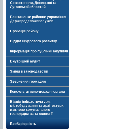
Севастополя, Донецької та
Луганської областей
Баштанське районне управління
Держпродспоживслужби
Пробація району
Відділ цифрового розвитку
Інформація про публічні закупівлі
Внутрішній аудит
Зміни в законодавстві
Звернення громадян
Консультативно-дорадчі органи
Відділ інфраструктури,
містобудування та архітектури,
житлово-комунального
господарства та екології
Безбар’єрність