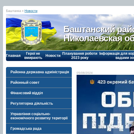
Баштанка »
Новости
Баштанский рай
Николаевская о
Герої не
Планування роботи
Інформація для кор
Главная
Новости
вмирають
2023 року
вадами зо
Районна державна адміністрація
05/08/2024
Районный совет
Фінансовий відділ
Регуляторна діяльність
Управління соціально-
економічного розвитку території
Громадська рада