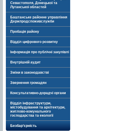
Севастополя, Донецької та
Луганської областей
Баштанське районне управління
Держпродспоживслужби
Пробація району
Відділ цифрового розвитку
Інформація про публічні закупівлі
Внутрішній аудит
Зміни в законодавстві
Звернення громадян
Консультативно-дорадчі органи
Відділ інфраструктури,
містобудування та архітектури,
житлово-комунального
господарства та екології
Безбар’єрність