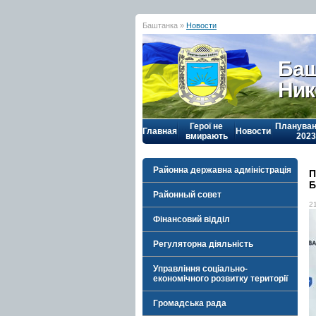
Баштанка »
Новости
Баш
Ник
Герої не
Плануван
Главная
Новости
вмирають
2023
Районна державна адміністрація
П
Б
Районный совет
2
Фінансовий відділ
Регуляторна діяльність
Управління соціально-
економічного розвитку території
Громадська рада