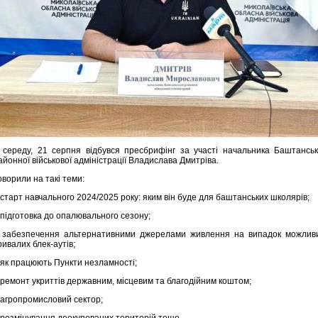
 середу, 21 серпня відбувся пресбрифінг за участі начальника Баштанськ
айонної військової адміністрації Владислава Дмитріва.
оворили на такі теми:
 старт навчального 2024/2025 року: яким він буде для баштанських школярів;
 підготовка до опалювального сезону;
 забезпечення альтернативними джерелами живлення на випадок можлив
ривалих блек-аутів;
 як працюють Пункти незламності;
 ремонт укриттів державним, місцевим та благодійним коштом;
 агропромисловий сектор;