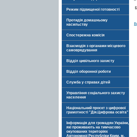
–
Б
Режим підвищеної готовності
Протидія домашньому
В
насильству
Спостережна комісія
Взаємодія з органами місцевого
самоврядування
Відділ цивільного захисту
Відділ оборонної роботи
Служба у справах дітей
Управління соціального захисту
населення
Національний проєкт з цифрової
грамотності "Дія.Цифрова освіта"
Інформація для громадян України,
які проживають на тимчасово
окупованих територіях
Автономної Республіки Крим, м.