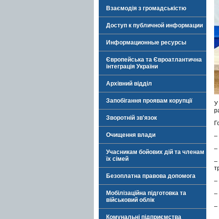
Взаємодія з громадськістю
Доступ к публичной информации
Информационные ресурсы
Європейська та Євроатлантична
інтеграція України
Архівний відділ
Запобігання проявам корупції
У
р
Зворотній зв'язок
Г
Очищення влади
–
–
Учасникам бойових дій та членам
їх сімей
–
т
Безоплатна правова допомога
–
Мобілізаційна підготовка та
–
військовий облік
–
Комунальні підприємства