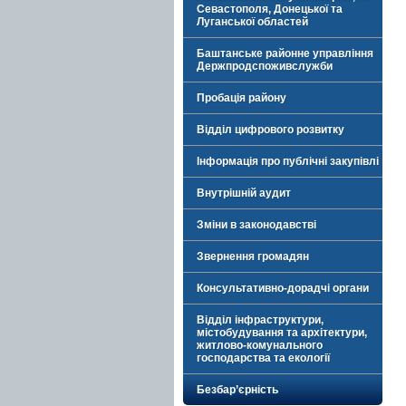
Севастополя, Донецької та
Луганської областей
Баштанське районне управління
Держпродспоживслужби
Пробація району
Відділ цифрового розвитку
Інформація про публічні закупівлі
Внутрішній аудит
Зміни в законодавстві
Звернення громадян
Консультативно-дорадчі органи
Відділ інфраструктури,
містобудування та архітектури,
житлово-комунального
господарства та екології
Безбар’єрність