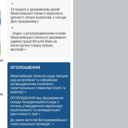
»
24 грудня у державному архіві
Миколаївської області відбулися
урочисті збори колективу з нагоди
Дня працівників »
»
Згідно з розпорядженням голови
Миколаївської обласної державної
адміністрації Віталія Кіма за
багаторічну плідну працю,
високий »
ої
ОГОЛОШЕННЯ
Миколаївська обласна рада працює
над розробкою та офіційним
затвердженням оновленої
територіальної символіки (герб та
прапор) »
их
ОГОЛОШЕННЯ про формування
складу Координаційної ради з
питань утвердження української
національної та громадянської
ідентичності при »
До уваги жителів Володимирівської
територіальної громади! »