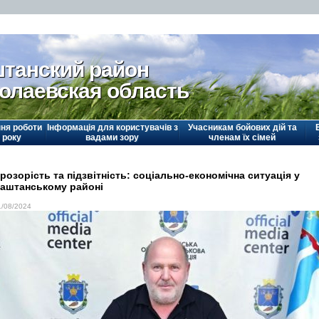
танский район
олаевская область
ня роботи
Інформація для користувачів з
Учасникам бойових дій та
 року
вадами зору
членам їх сімей
розорість та підзвітність: соціально-економічна ситуація у
аштанському районі
1/08/2024