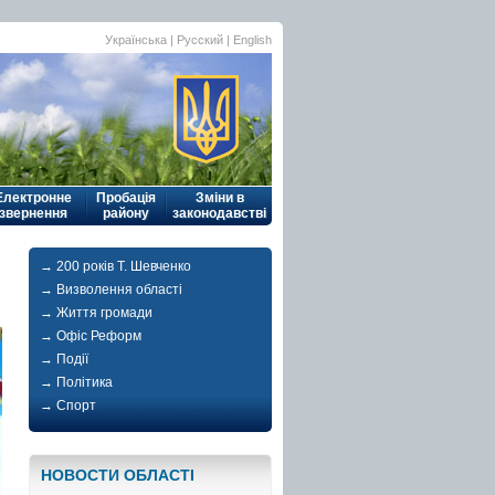
Українська
| Русский |
English
Електронне
Пробація
Зміни в
звернення
району
законодавстві
→ 200 років Т. Шевченко
→ Визволення області
→ Життя громади
→ Офіс Реформ
→ Події
→ Політика
→ Спорт
НОВОСТИ ОБЛАСТI