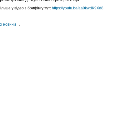
 розмінування деокупованих територій тощо.
ільше у відео з брифінгу тут:
https://youtu.be/aa9kwdK9Xd8
сі новини
→