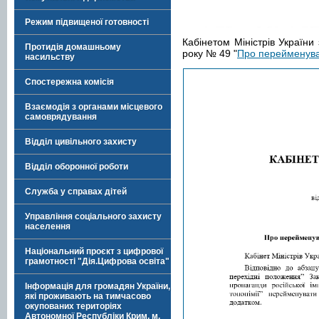
Режим підвищеної готовності
Кабінетом Міністрів України
Протидія домашньому
року № 49 "
Про перейменуван
насильству
Спостережна комісія
Взаємодія з органами місцевого
самоврядування
Відділ цивільного захисту
Відділ оборонної роботи
Служба у справах дітей
Управління соціального захисту
населення
Національний проєкт з цифрової
грамотності "Дія.Цифрова освіта"
Інформація для громадян України,
які проживають на тимчасово
окупованих територіях
Автономної Республіки Крим, м.