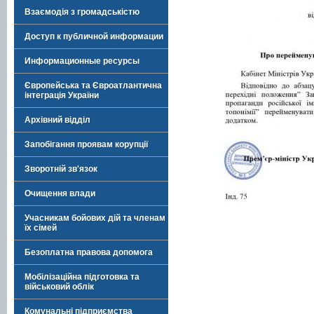
Взаємодія з громадськістю
Доступ к публичной информации
Информационные ресурсы
Європейська та Євроатлантична
інтеграція України
Архівний відділ
Запобігання проявам корупції
Зворотній зв'язок
Очищення влади
Учасникам бойових дій та членам
їх сімей
Безоплатна правова допомога
Мобілізаційна підготовка та
військовий облік
Комунальні підприємства