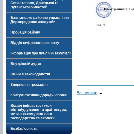
Севастополя, Донецької та
Луганської областей
Баштанське районне управління
Держпродспоживслужби
Пробація району
Відділ цифрового розвитку
Інформація про публічні закупівлі
Внутрішній аудит
Зміни в законодавстві
Звернення громадян
Всі новини
→
Консультативно-дорадчі органи
Відділ інфраструктури,
містобудування та архітектури,
житлово-комунального
господарства та екології
Безбар’єрність