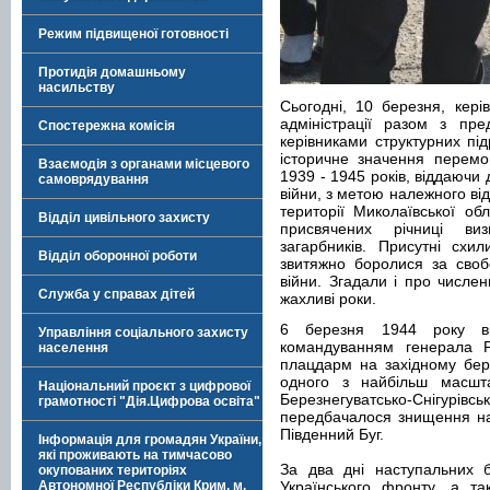
Режим підвищеної готовності
Протидія домашньому
насильству
Сьогодні, 10 березня, кері
адміністрації разом з пре
Спостережна комісія
керівниками структурних під
історичне значення перемог
Взаємодія з органами місцевого
1939 - 1945 років, віддаючи 
самоврядування
війни, з метою належного від
території Миколаївської об
Відділ цивільного захисту
присвячених річниці ви
загарбників. Присутні схи
Відділ оборонної роботи
звитяжно боролися за свобо
війни. Згадали і про числе
Служба у справах дітей
жахливі роки.
6 березня 1944 року ві
Управління соціального захисту
командуванням генерала Р
населення
плацдарм на західному бере
одного з найбільш масштаб
Національний проєкт з цифрової
Березнегуватсько-Снігурі
грамотності "Дія.Цифрова освіта"
передбачалося знищення нац
Південний Буг.
Інформація для громадян України,
які проживають на тимчасово
За два дні наступальних б
окупованих територіях
Автономної Республіки Крим, м.
Українського фронту, а та