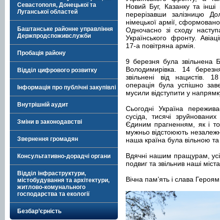
Севастополя, Донецької та
Новий Буг, Казанку та інші 
Луганської областей
перерізавши залізницю До
німецької армії, сформовано
Баштанське районне управління
Одночасно зі сходу наступ
Держпродспоживслужби
Українського фронту. Авіац
17-а повітряна армія.
Пробація району
9 березня була звільнена 
Володимирівка. 14 березн
Відділ цифрового розвитку
звільнені від нацистів. 18
операція була успішно заве
Інформація про публічні закупівлі
мусили відступити у напрям
Внутрішній аудит
Сьогодні Україна переживає
сусіда, тисячі зруйновани
Зміни в законодавстві
Єдиним прагненням, як і тод
мужньо відстоюють незалежні
Звернення громадян
наша країна була вільною т
Вдячні нашим пращурам, усім
Консультативно-дорадчі органи
подвиг та звільнив наші міста
Відділ інфраструктури,
Вічна пам’ять і слава Героя
містобудування та архітектури,
житлово-комунального
господарства та екології
Безбар’єрність