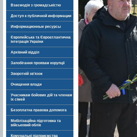
Взаємодія з громадськістю
Доступ к публичной информации
Информационные ресурсы
Європейська та Євроатлантична
інтеграція України
Архівний відділ
Запобігання проявам корупції
Зворотній зв'язок
Очищення влади
Учасникам бойових дій та членам
їх сімей
Безоплатна правова допомога
Мобілізаційна підготовка та
військовий облік
Комунальні підприємства