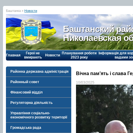
Баштанка »
Новости
Баштанский рай
Николаевская о
Герої не
Планування роботи
Інформація для кор
Главная
Новости
вмирають
2023 року
вадами зо
Районна державна адміністрація
Вічна пам’ять і слава 
Районный совет
10/03/2025
Фінансовий відділ
Регуляторна діяльність
Управління соціально-
економічного розвитку території
Громадська рада