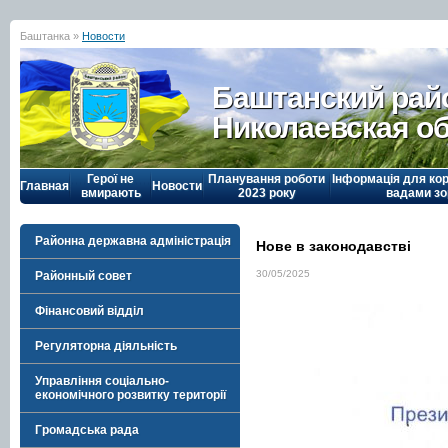
Баштанка »
Новости
Баштанский рай
Николаевская о
Герої не
Планування роботи
Інформація для кор
Главная
Новости
вмирають
2023 року
вадами зо
Районна державна адміністрація
Нове в законодавстві
30/05/2025
Районный совет
Фінансовий відділ
Регуляторна діяльність
Управління соціально-
економічного розвитку території
Громадська рада