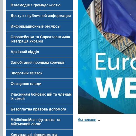
Взаємодія з громадськістю
Доступ к публичной информации
Информационные ресурсы
Європейська та Євроатлантична
інтеграція України
Архівний відділ
Запобігання проявам корупції
Зворотній зв'язок
Очищення влади
Учасникам бойових дій та членам
їх сімей
Безоплатна правова допомога
Всі новини
→
Мобілізаційна підготовка та
військовий облік
Комунальні підприємства