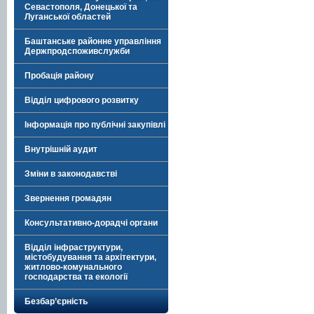
Севастополя, Донецької та
Луганської областей
Баштанське районне управління
Держпродспоживслужби
Пробація району
Відділ цифрового розвитку
Інформація про публічні закупівлі
Внутрішній аудит
Зміни в законодавстві
Звернення громадян
Консультативно-дорадчі органи
Відділ інфраструктури,
містобудування та архітектури,
житлово-комунального
господарства та екології
Безбар’єрність