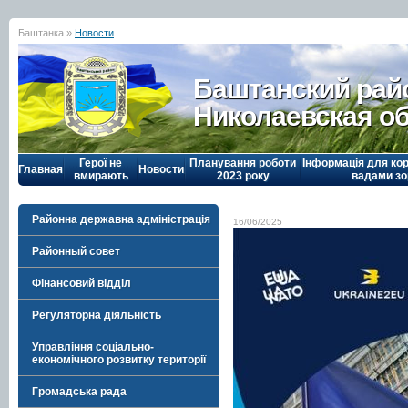
Баштанка »
Новости
Баштанский рай
Николаевская о
Герої не
Планування роботи
Інформація для кор
Главная
Новости
вмирають
2023 року
вадами зо
Районна державна адміністрація
16/06/2025
Районный совет
Фінансовий відділ
Регуляторна діяльність
Управління соціально-
економічного розвитку території
Громадська рада