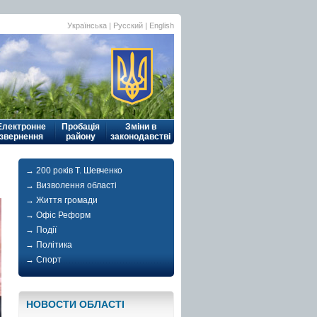
Українська
| Русский |
English
Електронне
Пробація
Зміни в
звернення
району
законодавстві
→ 200 років Т. Шевченко
→ Визволення області
→ Життя громади
→ Офіс Реформ
→ Події
→ Політика
→ Спорт
НОВОСТИ ОБЛАСТI