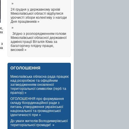
»
24 грудня у державному архіві
Миколаївської області відбулися
урочисті збори колективу з нагоди
Дня працівників »
»
є,
их
Згідно з розпорядженням голови
Миколаївської обласної державної
адміністрації Віталія Кіма за
 з
багаторічну плідну працю,
за
високий »
ОГОЛОШЕННЯ
Миколаївська обласна рада працює
над розробкою та офіційним
затвердженням оновленої
територіальної символіки (герб та
прапор) »
ОГОЛОШЕННЯ про формування
складу Координаційної ради з
питань утвердження української
національної та громадянської
ідентичності при »
До уваги жителів Володимирівської
територіальної громади! »