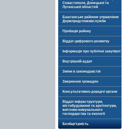
Севастополя, Донецької та
Луганської областей
Баштанське районне управління
Держпродспоживслужби
Пробація району
Відділ цифрового розвитку
Інформація про публічні закупівлі
Внутрішній аудит
Зміни в законодавстві
Звернення громадян
Консультативно-дорадчі органи
Відділ інфраструктури,
містобудування та архітектури,
житлово-комунального
господарства та екології
Безбар’єрність