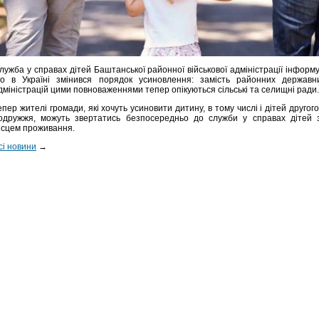
лужба у справах дітей Баштанської районної військової адміністрації інформу
о в Україні змінився порядок усиновлення: замість районних державн
дміністрацій цими повноваженнями тепер опікуються сільські та селищні ради.
епер жителі громади, які хочуть усиновити дитину, в тому числі і дітей другого
одружжя, можуть звертатись безпосередньо до служби у справах дітей 
ісцем проживання.
сі новини
→