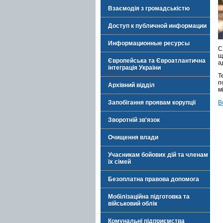
Взаємодія з громадськістю
Доступ к публичной информации
Информационные ресурсы
С
щ
Європейська та Євроатлантична
а
інтеграція України
Т
п
Архівний відділ
м
Запобігання проявам корупції
В
Зворотній зв'язок
Очищення влади
Учасникам бойових дій та членам
їх сімей
Безоплатна правова допомога
Мобілізаційна підготовка та
військовий облік
Комунальні підприємства