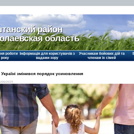
танский район
олаевская область
ня роботи
Інформація для користувачів з
Учасникам бойових дій та
 року
вадами зору
членам їх сімей
 Україні змінився порядок усиновлення
6/06/2025