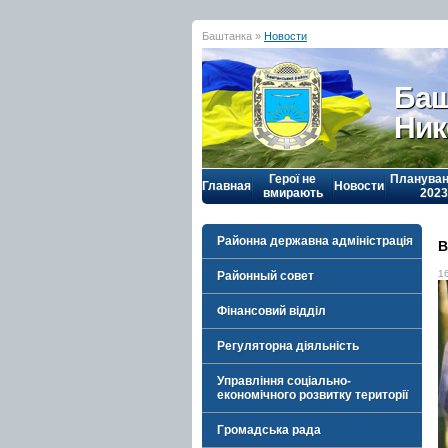
Баштанка »
Новости
Баш
Ник
Герої не
Плануван
Главная
Новости
вмирають
2023
Районна державна адміністрація
В
1
Районный совет
Фінансовий відділ
Регуляторна діяльність
Управління соціально-
економічного розвитку території
Громадська рада