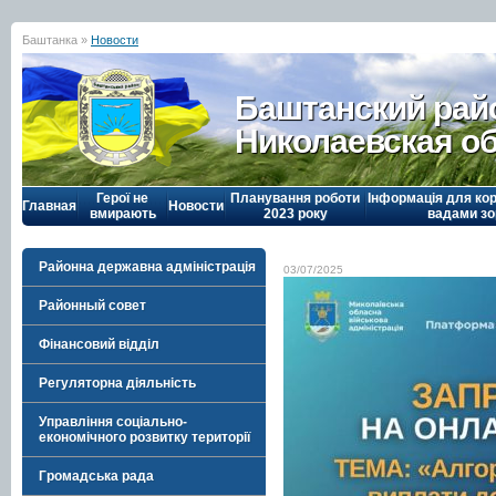
Баштанка »
Новости
Баштанский рай
Николаевская о
Герої не
Планування роботи
Інформація для кор
Главная
Новости
вмирають
2023 року
вадами зо
Районна державна адміністрація
03/07/2025
Районный совет
Фінансовий відділ
Регуляторна діяльність
Управління соціально-
економічного розвитку території
Громадська рада