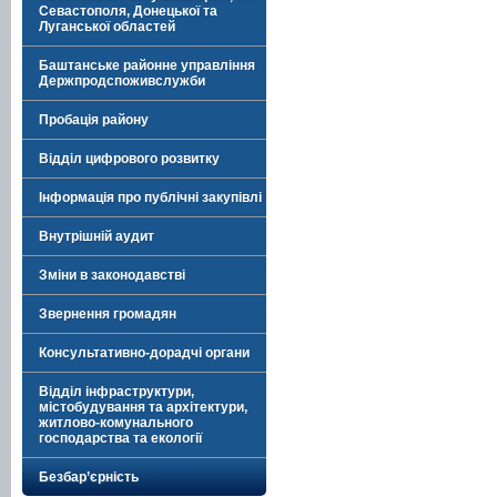
Севастополя, Донецької та
Луганської областей
Баштанське районне управління
Держпродспоживслужби
Пробація району
Відділ цифрового розвитку
Інформація про публічні закупівлі
Внутрішній аудит
Зміни в законодавстві
Звернення громадян
Консультативно-дорадчі органи
Відділ інфраструктури,
містобудування та архітектури,
житлово-комунального
господарства та екології
Безбар’єрність