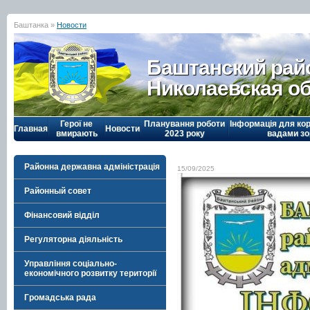
Баштанка »
Новости
Баштанский рай
Николаевская о
Герої не
Планування роботи
Інформація для кор
Главная
Новости
вмирають
2023 року
вадами зо
Районна державна адміністрація
15/09/2025
Районный совет
Фінансовий відділ
Регуляторна діяльність
Управління соціально-
економічного розвитку території
Громадська рада