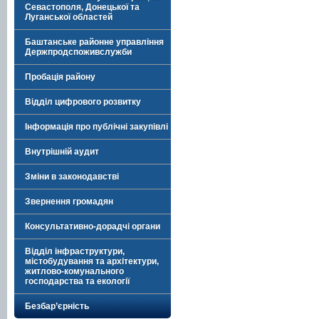
Севастополя, Донецької та
Луганської областей
Баштанське районне управління
Держпродспоживслужби
Пробація району
Відділ цифрового розвитку
Інформація про публічні закупівлі
Внутрішній аудит
Зміни в законодавстві
Звернення громадян
Консультативно-дорадчі органи
Відділ інфраструктури,
містобудування та архітектури,
житлово-комунального
господарства та екології
Безбар’єрність