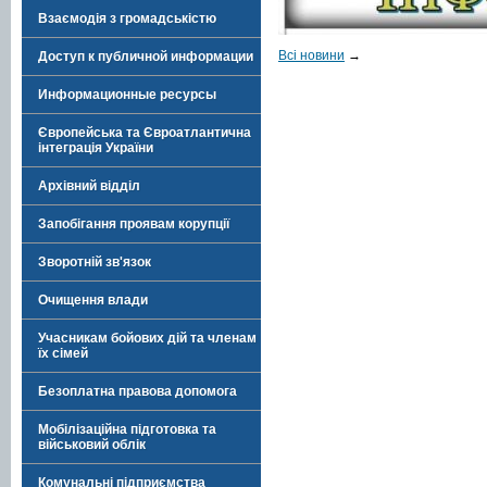
Взаємодія з громадськістю
Всі новини
→
Доступ к публичной информации
Информационные ресурсы
Європейська та Євроатлантична
інтеграція України
Архівний відділ
Запобігання проявам корупції
Зворотній зв'язок
Очищення влади
Учасникам бойових дій та членам
їх сімей
Безоплатна правова допомога
Мобілізаційна підготовка та
військовий облік
Комунальні підприємства