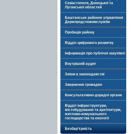
Севастополя, Донецької та
Луганської областей
Баштанське районне управління
Держпродспоживслужби
Пробація району
Відділ цифрового розвитку
Інформація про публічні закупівлі
Внутрішній аудит
Зміни в законодавстві
Звернення громадян
Консультативно-дорадчі органи
Відділ інфраструктури,
містобудування та архітектури,
житлово-комунального
господарства та екології
Безбар’єрність