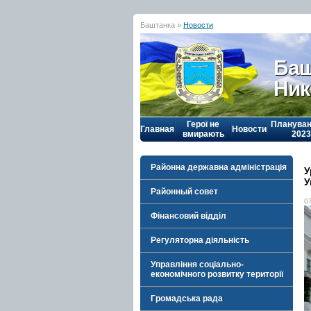
Баштанка »
Новости
Баш
Ник
Герої не
Плануван
Главная
Новости
вмирають
2023
Районна державна адміністрація
У
У
Районный совет
0
Фінансовий відділ
Регуляторна діяльність
Управління соціально-
економічного розвитку території
Громадська рада