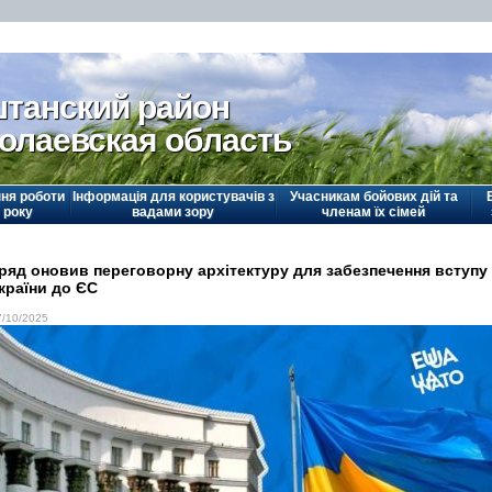
танский район
олаевская область
ня роботи
Інформація для користувачів з
Учасникам бойових дій та
 року
вадами зору
членам їх сімей
ряд оновив переговорну архітектуру для забезпечення вступу
країни до ЄС
7/10/2025