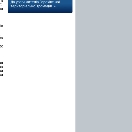
та
До уваги жителів Горохівської
С.
територіальної громади! »
ої
ів
;
ва
ює
ої
за
ки
ки