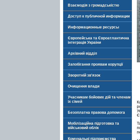
Взаємодія з громадськістю
Доступ к публичной информации
Информационные ресурсы
Європейська та Євроатлантична
інтеграція України
Архівний відділ
Запобігання проявам корупції
Зворотній зв'язок
Очищення влади
Учасникам бойових дій та членам
їх сімей
К
р
У
Безоплатна правова допомога
Є
Мобілізаційна підготовка та
Т
військовий облік
п
п
Комунальні підприємства