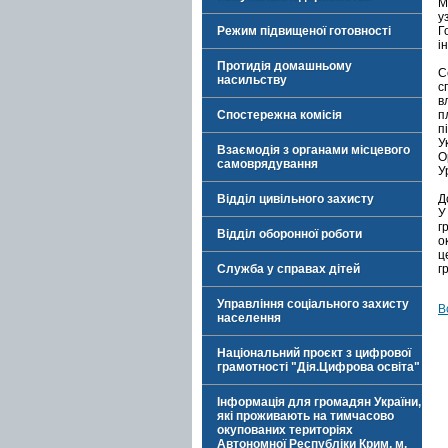
М
у
Режим підвищеної готовності
Г
і
Протидія домашньому
С
насильству
с
в
Спостережна комісія
п
п
У
Взаємодія з органами місцевого
О
самоврядування
У
Відділ цивільного захисту
Д
У
г
Відділ оборонної роботи
о
ц
Служба у справах дітей
г
Управління соціального захисту
В
населення
Національний проєкт з цифрової
грамотності "Дія.Цифрова освіта"
Інформація для громадян України,
які проживають на тимчасово
окупованих територіях
Автономної Республіки Крим, м.