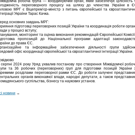
іжвідомча робоча група — координуючий орган, який забезпечує цілісність 
згодженість переговорного процесу на шляху до членства України в Є
оловою МРГ є Віцепрем’єр-міністр з питань європейської та євроатлантичн
нтеграції України Тарас Качка.
еред основних завдань МРГ:
прияння підготовці переговорних позицій України та координація роботи орган
лади у процесі вступу;
ланування, моніторинг та оцінка виконання рекомендацій Європейської Комісії
ідготовка пропозицій до Національної програми адаптації законодавст
країни до права ЄС.
рганізаційне та інформаційне забезпечення діяльності групи здійсн
рядовий офіс координації європейської та євроатлантичної інтеграції України.
овідково
 серпні 2024 року Уряд ухвалив постанову про створення Міжвідомчої робоч
рупи та 36 робочих (переговорних) груп для підготовки позицій України 
кремими розділами переговорної рамки ЄС. До роботи залучені представни
ентральних органів виконавчої влади, народні депутати, а також представни
ромадянського суспільства, бізнесу та наукових установ.
сі новини
→