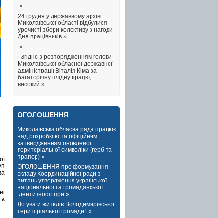
»
24 грудня у державному архіві
Миколаївської області відбулися
урочисті збори колективу з нагоди
Дня працівників »
»
Згідно з розпорядженням голови
Миколаївської обласної державної
адміністрації Віталія Кіма за
багаторічну плідну працю,
високий »
ОГОЛОШЕННЯ
Миколаївська обласна рада працює
над розробкою та офіційним
затвердженням оновленої
територіальної символіки (герб та
прапор) »
ої
уп
ОГОЛОШЕННЯ про формування
ва
складу Координаційної ради з
питань утвердження української
національної та громадянської
ні
ідентичності при »
та
До уваги жителів Володимирівської
територіальної громади! »