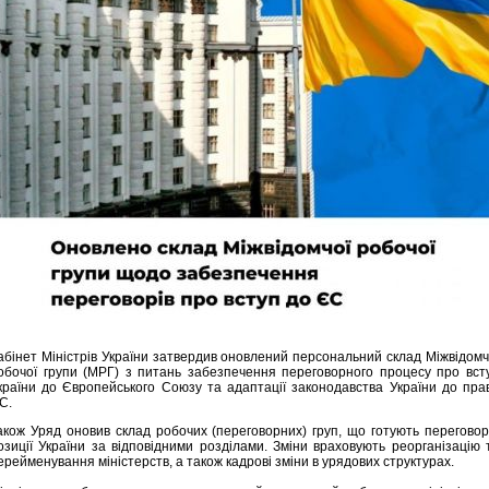
абінет Міністрів України затвердив оновлений персональний склад Міжвідомч
обочої групи (МРГ) з питань забезпечення переговорного процесу про вст
країни до Європейського Союзу та адаптації законодавства України до пра
С.
акож Уряд оновив склад робочих (переговорних) груп, що готують переговор
озиції України за відповідними розділами. Зміни враховують реорганізацію 
ерейменування міністерств, а також кадрові зміни в урядових структурах.