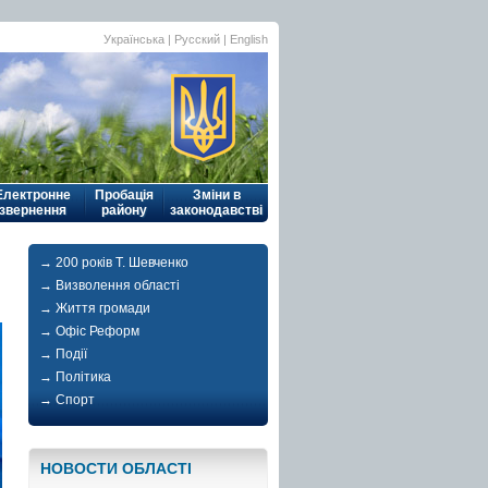
Українська
| Русский |
English
Електронне
Пробація
Зміни в
звернення
району
законодавстві
→ 200 років Т. Шевченко
→ Визволення області
→ Життя громади
→ Офіс Реформ
→ Події
→ Політика
→ Спорт
НОВОСТИ ОБЛАСТI