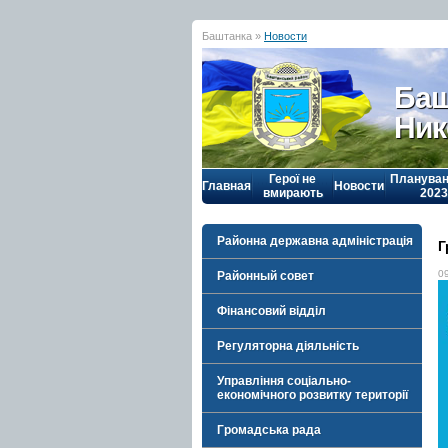
Баштанка »
Новости
Баш
Ник
Герої не
Плануван
Главная
Новости
вмирають
2023
Районна державна адміністрація
Г
0
Районный совет
Фінансовий відділ
Регуляторна діяльність
Управління соціально-
економічного розвитку території
Громадська рада