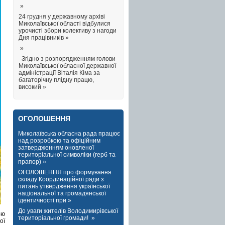
»
24 грудня у державному архіві
Миколаївської області відбулися
урочисті збори колективу з нагоди
Дня працівників »
»
Згідно з розпорядженням голови
Миколаївської обласної державної
адміністрації Віталія Кіма за
багаторічну плідну працю,
високий »
ОГОЛОШЕННЯ
Миколаївська обласна рада працює
над розробкою та офіційним
затвердженням оновленої
територіальної символіки (герб та
прапор) »
ОГОЛОШЕННЯ про формування
складу Координаційної ради з
питань утвердження української
національної та громадянської
ідентичності при »
До уваги жителів Володимирівської
ою
територіальної громади! »
ої