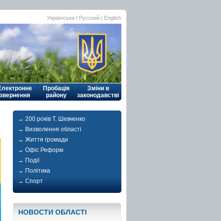
Українська
| Русский |
English
Електронне
Пробація
Зміни в
звернення
району
законодавстві
→ 200 років Т. Шевченко
→ Визволення області
→ Життя громади
→ Офіс Реформ
→ Події
→ Політика
→ Спорт
НОВОСТИ ОБЛАСТI