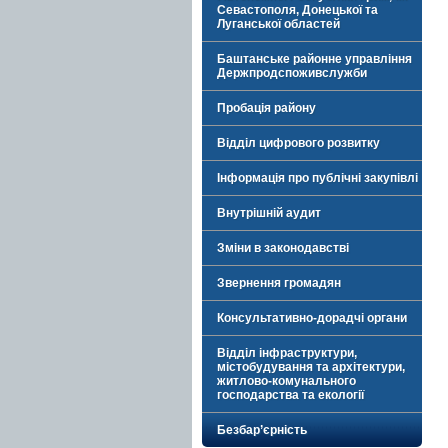
Севастополя, Донецької та
Луганської областей
Баштанське районне управління
Держпродспоживслужби
Пробація району
Відділ цифрового розвитку
Інформація про публічні закупівлі
Внутрішній аудит
Зміни в законодавстві
Звернення громадян
Консультативно-дорадчі органи
Відділ інфраструктури,
містобудування та архітектури,
житлово-комунального
господарства та екології
Безбар’єрність