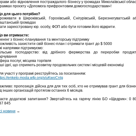
прави або відновлення постраждалого бізнесу у громадах Миколаївської облас
 рамках проєкту «Допомога прифронтовим домогосподарствам»!
о для цього потрібно?
роживати в Широківській, Горохівській, Снігурівській, Березнегуватській а
аштанській громадах
ати зареєстровану юр. особу, ФОП або бути готовим його відкрити.
о ви отримаєте:
ренінг з бізнес-планування та менторську підтримку
ожливість захистити свій бізнес-план і отримати грант до $ 5000
кі напрямки підтримуємо:
ільське господарство: від дрібного фермерства до переробки продукт
арчування
фера послуг, місцева торгівля
нші ідеї, що сприяють розвитку продовольчих систем і місцевій економіці
ля участі у програмі реєструйтесь за посиланням:
ttps://enketo.moda.wfp.org/x/uKwoCnIg
ажливо: пропозиція дійсна для для тих осіб, хто не отримував грант для бізне
ід інших організацій протягом останніх 6 місяців.
аєте додаткові запитання? Звертайтесь на гарячу лінію БО «Щедрик»: 0 8
37 845
сі новини
→