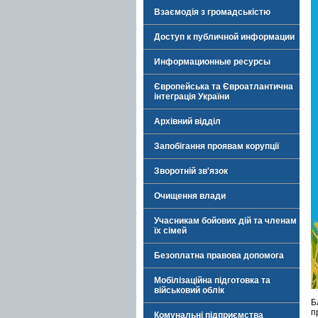
Взаємодія з громадськістю
Доступ к публичной информации
Информационные ресурсы
Європейська та Євроатлантична
інтеграція України
Архівний відділ
Запобігання проявам корупції
Зворотній зв'язок
Очищення влади
Учасникам бойових дій та членам
їх сімей
Безоплатна правова допомога
Мобілізаційна підготовка та
військовий облік
Б
п
Комунальні підприємства