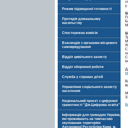
с
у
Режим підвищеної готовності
Щ
П
Протидія домашньому
Б
насильству
М
Спостережна комісія
Щ
Т
М
Взаємодія з органами місцевого
Я
самоврядування
С
х
Відділ цивільного захисту
С
І
Відділ оборонної роботи
Д
h
Служба у справах дітей
В
в
Управління соціального захисту
населення
М
3
Національний проєкт з цифрової
В
грамотності "Дія.Цифрова освіта"
Інформація для громадян України,
які проживають на тимчасово
окупованих територіях
Автономної Республіки Крим, м.