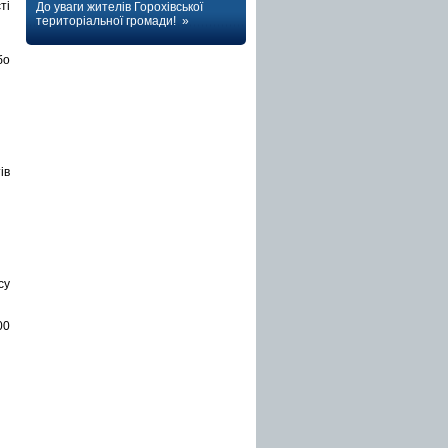
ті
До уваги жителів Горохівської
територіальної громади! »
бо
ів
су
00