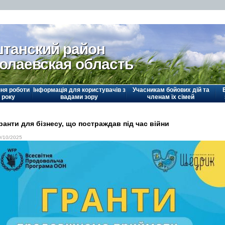
танский район
олаевская область
ня роботи
Інформація для користувачів з
Учасникам бойових дій та
 року
вадами зору
членам їх сімей
ранти для бізнесу, що постраждав під час війни
9/10/2025