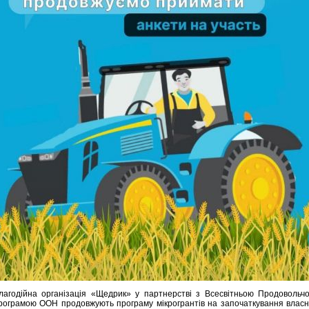
лагодійна організація «Щедрик» у партнерстві з Всесвітньою Продовольч
рограмою ООН продовжують програму мікрогрантів на започаткування власн