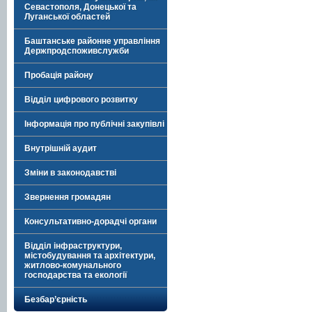
Севастополя, Донецької та
Луганської областей
Баштанське районне управління
Держпродспоживслужби
Пробація району
Відділ цифрового розвитку
Інформація про публічні закупівлі
Внутрішній аудит
Зміни в законодавстві
Звернення громадян
Консультативно-дорадчі органи
Відділ інфраструктури,
містобудування та архітектури,
житлово-комунального
господарства та екології
Безбар’єрність