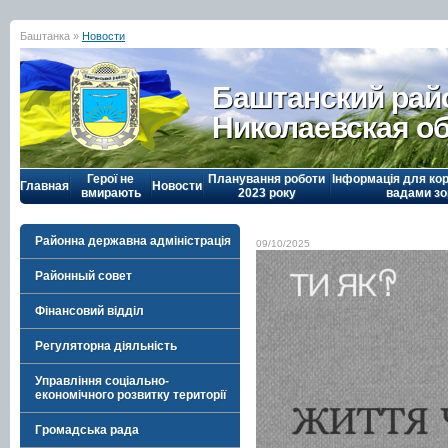
Баштанка »
Новости
Баштанский рай
Николаевская о
Герої не
Планування роботи
Інформація для кор
Главная
Новости
вмирають
2023 року
вадами зо
Районна державна адміністрація
09/10/2025
Районный совет
Фінансовий відділ
Регуляторна діяльність
Управління соціально-
економічного розвитку території
Громадська рада