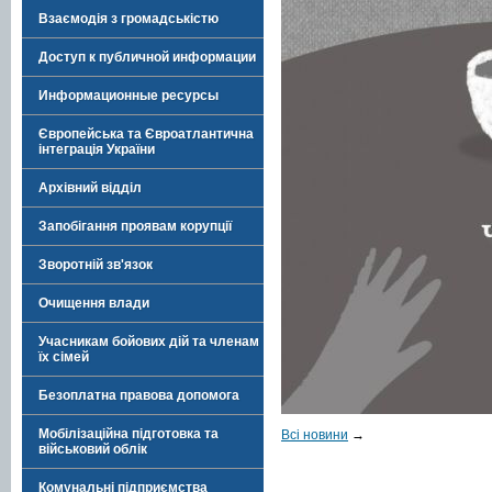
Взаємодія з громадськістю
Доступ к публичной информации
Информационные ресурсы
Європейська та Євроатлантична
інтеграція України
Архівний відділ
Запобігання проявам корупції
Зворотній зв'язок
Очищення влади
Учасникам бойових дій та членам
їх сімей
Безоплатна правова допомога
Мобілізаційна підготовка та
Всі новини
→
військовий облік
Комунальні підприємства