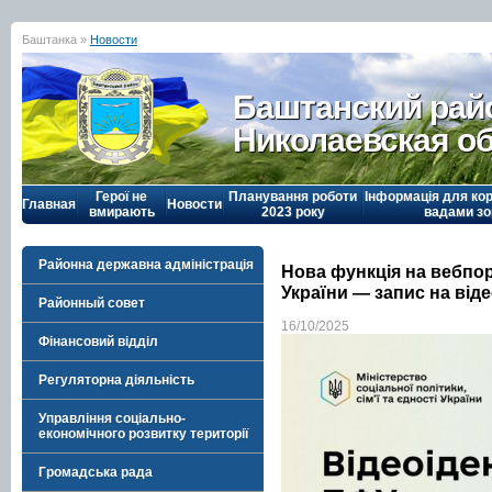
Баштанка »
Новости
Баштанский рай
Николаевская о
Герої не
Планування роботи
Інформація для кор
Главная
Новости
вмирають
2023 року
вадами зо
Районна державна адміністрація
Нова функція на вебпор
України — запис на від
Районный совет
16/10/2025
Фінансовий відділ
Регуляторна діяльність
Управління соціально-
економічного розвитку території
Громадська рада