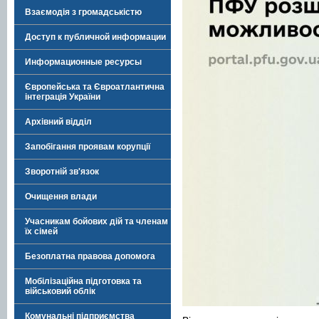
Взаємодія з громадськістю
Доступ к публичной информации
Информационные ресурсы
Європейська та Євроатлантична
інтеграція України
Архівний відділ
Запобігання проявам корупції
Зворотній зв'язок
Очищення влади
Учасникам бойових дій та членам
їх сімей
Безоплатна правова допомога
Мобілізаційна підготовка та
військовий облік
Комунальні підприємства