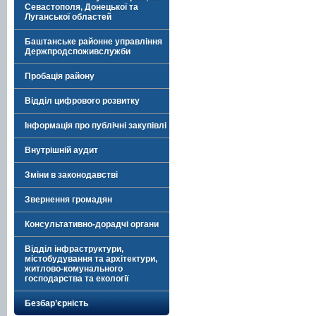
Севастополя, Донецької та
Луганської областей
Баштанське районне управління
Держпродспоживслужби
Пробація району
Відділ цифрового розвитку
Інформація про публічні закупівлі
Внутрішній аудит
Зміни в законодавстві
Звернення громадян
Консультативно-дорадчі органи
Відділ інфраструктури,
містобудування та архітектури,
житлово-комунального
господарства та екології
Безбар’єрність