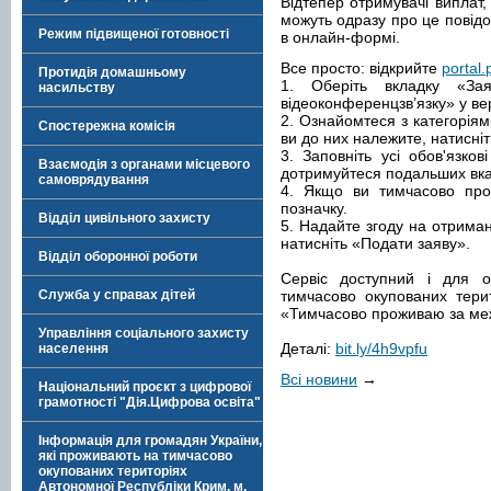
Відтепер отримувачі виплат,
можуть одразу про це повідо
Режим підвищеної готовності
в онлайн-формі.
Все просто: відкрийте
portal.
Протидія домашньому
1. Оберіть вкладку «За
насильству
відеоконференцзв’язку» у вер
2. Ознайомтеся з категоріями
Спостережна комісія
ви до них належите, натисні
3. Заповніть усі обов'язко
Взаємодія з органами місцевого
дотримуйтеся подальших вказ
самоврядування
4. Якщо ви тимчасово про
позначку.
Відділ цивільного захисту
5. Надайте згоду на отриман
натисніть «Подати заяву».
Відділ оборонної роботи
Сервіс доступний і для о
Служба у справах дітей
тимчасово окупованих терит
«Тимчасово проживаю за ме
Управління соціального захисту
Деталі:
bit.ly/4h9vpfu
населення
Всі новини
→
Національний проєкт з цифрової
грамотності "Дія.Цифрова освіта"
Інформація для громадян України,
які проживають на тимчасово
окупованих територіях
Автономної Республіки Крим, м.