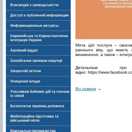
Взаємодія з громадськістю
Доступ к публичной информации
Информационные ресурсы
Європейська та Євроатлантична
інтеграція України
Мета цієї послуги – своєч
раннього віку, що мають 
Архівний відділ
виникнення, а також – інтег
Запобігання проявам корупції
Детальніше
Зворотній зв'язок
відео: https://www.facebook.
Очищення влади
Всі новини
→
Учасникам бойових дій та членам
їх сімей
Безоплатна правова допомога
Мобілізаційна підготовка та
військовий облік
Комунальні підприємства