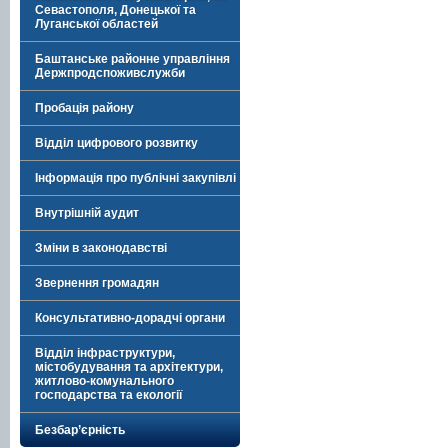
Севастополя, Донецької та
Луганської областей
Баштанське районне управління
Держпродспоживслужби
Пробація району
Відділ цифрового розвитку
Інформація про публічні закупівлі
Внутрішній аудит
Зміни в законодавстві
Звернення громадян
Консультативно-дорадчі органи
Відділ інфраструктури,
містобудування та архітектури,
житлово-комунального
господарства та екології
Безбар’єрність