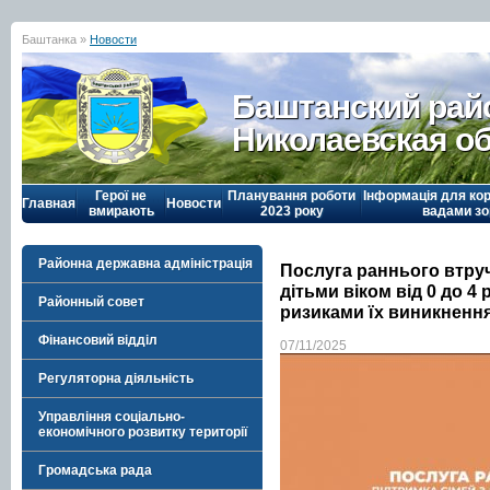
Баштанка »
Новости
Баштанский рай
Николаевская о
Герої не
Планування роботи
Інформація для кор
Главная
Новости
вмирають
2023 року
вадами зо
Районна державна адміністрація
Послуга раннього втруч
дітьми віком від 0 до 4
Районный совет
ризиками їх виникненн
Фінансовий відділ
07/11/2025
Регуляторна діяльність
Управління соціально-
економічного розвитку території
Громадська рада