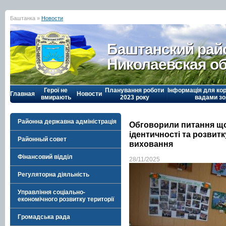
Баштанка »
Новости
Баштанский рай
Николаевская о
Герої не
Планування роботи
Інформація для кор
Главная
Новости
вмирають
2023 року
вадами зо
Районна державна адміністрація
Обговорили питання щ
ідентичності та розвит
Районный совет
виховання
Фінансовий відділ
28/11/2025
Регуляторна діяльність
Управління соціально-
економічного розвитку території
Громадська рада