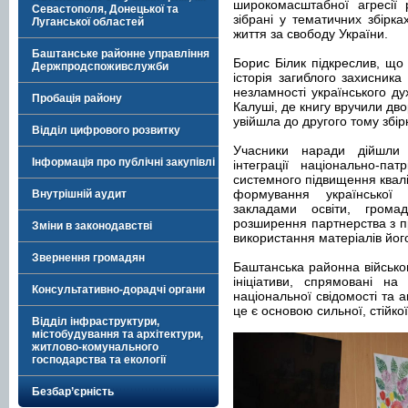
широкомасштабної агресії р
Севастополя, Донецької та
зібрані у тематичних збірк
Луганської областей
життя за свободу України.
Баштанське районне управління
Борис Білик підкреслив, що
Держпродспоживслужби
історія загиблого захисника
незламності українського дух
Пробація району
Калуші, де книгу вручили двор
увійшла до другого тому збі
Відділ цифрового розвитку
Учасники наради дійшли 
Інформація про публічні закупівлі
інтеграції національно-пат
системного підвищення квалі
формування української і
Внутрішній аудит
закладами освіти, грома
розширення партнерства з пр
Зміни в законодавстві
використання матеріалів його
Звернення громадян
Баштанська районна військов
ініціативи, спрямовані на
Консультативно-дорадчі органи
національної свідомості та 
це є основою сильної, стійкої
Відділ інфраструктури,
містобудування та архітектури,
житлово-комунального
господарства та екології
Безбар’єрність