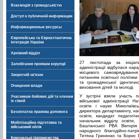
Взаємодія з громадськістю
Доступ к публичной информации
Информационные ресурсы
Європейська та Євроатлантична
інтеграція України
Архівний відділ
27 листопада за ініціат
Запобігання проявам корупції
адміністрації відбулася нара
місцевого самоврядуванн
Зворотній зв'язок
питанням освітньої політики
та громадянської ідентично
Очищення влади
виховання дітей та молоді.
У зустрічі взяли участь 
Учасникам бойових дій та членам
військової адміністрації Н
їх сімей
освіти і науки Миколаївс
директора департаменту, на
Безоплатна правова допомога
освіти, кандидат педагогі
начальник відділу освіти,
Мобілізаційна підготовка та
Баштанської РВА Вікторія
військовий облік
народного благодійно-патр
Тетяна Гриненко та Борис Бі
Комунальні підприємства