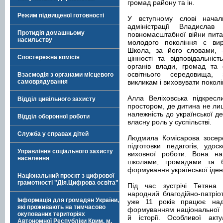
громад району та ін.
Режим підвищеної готовності
У вступному слові началь
адміністрації Владисла
Протидія домашньому
повномасштабної війни пита
насильству
молодого покоління є ви
Школа, за його словами, 
Спостережна комісія
цінності та відповідальні
органів влади, громад та 
освітнього середовища, 
Взаємодія з органами місцевого
самоврядування
викликам і виховувати поколі
Алла Веліховська підкрес
Відділ цивільного захисту
простором, де дитина не ли
належність до української дер
Відділ оборонної роботи
власну роль у суспільстві.
Служба у справах дітей
Людмила Комісарова зосере
підготовки педагогів, удос
Управління соціального захисту
виховної роботи. Вона на
населення
школами, громадами та б
формування української іден
Національний проєкт з цифрової
грамотності "Дія.Цифрова освіта"
Під час зустрічі Тетяна 
народний благодійно-патріо
Інформація для громадян України,
уже 11 років працює над
які проживають на тимчасово
формуванням національної гі
окупованих територіях
й історії. Особливої акт
Автономної Республіки Крим, м.