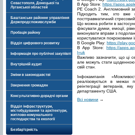
Севастополя, Донецької та
В App Store:
https://apps.appl
Луганської областей
PE Coach 2. Англомовний за
Підходить тим, хто вже 
Баштанське районне управління
посттравматичний стресовий
Держпродспоживслужби
Що можна робити в застосун
фіксувати думки, емоції, ріве
Пробація району
виконувати вправи з подола
користуватися покроковими ін
В Google Play:
https://play.go
Відділ цифрового розвитку
В App Store:
https://apps.
l=uk
Інформація про публічні закупівлі
Важливо зазначити, що ці се
але можуть стати щоденною 
Внутрішній аудит
свій стан.
Зміни в законодавстві
Інфокампанія «Можливо
реалізовується в межах п
Звернення громадян
реінтеграції ветеранів, я
департаменту США.
Консультативно-дорадчі органи
Всі новини
→
Відділ інфраструктури,
містобудування та архітектури,
житлово-комунального
господарства та екології
Безбар’єрність