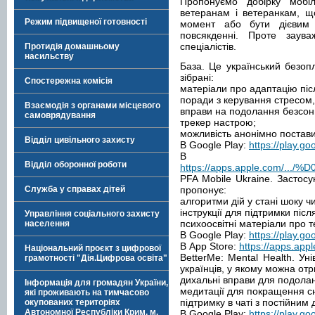
Пропонуємо добірку мобіл
ветеранам і ветеранкам, щ
Режим підвищеної готовності
момент або бути дієвим 
повсякденні. Проте заув
спеціалістів.
Протидія домашньому
насильству
База. Це український безоп
зібрані:
Спостережна комісія
матеріали про адаптацію піс
поради з керування стресом,
Взаємодія з органами місцевого
вправи на подолання безсон
самоврядування
трекер настрою;
можливість анонімно постав
Відділ цивільного захисту
В Google Play:
https://play.go
В Ap
Відділ оборонної роботи
https://apps.apple.com/.../
PFA Mobile Ukraine. Застосу
Служба у справах дітей
пропонує:
алгоритми дій у стані шоку чи
інструкції для підтримки піс
Управління соціального захисту
психоосвітні матеріали про те
населення
В Google Play:
https://play.go
В App Store:
https://apps.app
Національний проєкт з цифрової
BetterMe: Mental Health. Ун
грамотності "Дія.Цифрова освіта"
українців, у якому можна от
дихальні вправи для подолан
Інформація для громадян України,
медитації для покращення с
які проживають на тимчасово
підтримку в чаті з постійним
окупованих територіях
Автономної Республіки Крим, м.
В Google Play:
https://play.go