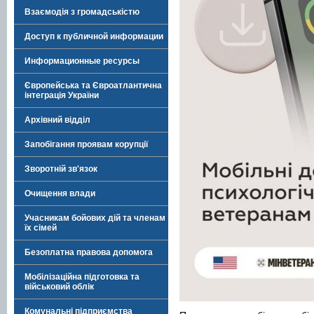
Взаємодія з громадськістю
Доступ к публичной информации
Информационные ресурсы
Європейська та Євроатлантична
інтеграція України
Архівний відділ
Запобігання проявам корупції
Зворотній зв'язок
Очищення влади
Учасникам бойових дій та членам
їх сімей
Безоплатна правова допомога
Мобілізаційна підготовка та
військовий облік
Комунальні підприємства