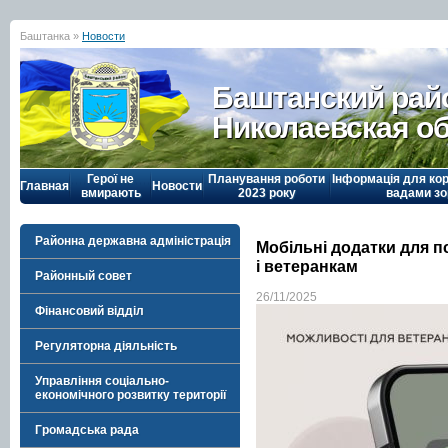
Баштанка »
Новости
Баштанский рай
Николаевская о
Герої не
Планування роботи
Інформація для кор
Главная
Новости
вмирають
2023 року
вадами зо
Районна державна адміністрація
Мобільні додатки для 
і ветеранкам
Районный совет
26/11/2025
Фінансовий відділ
Регуляторна діяльність
Управління соціально-
економічного розвитку території
Громадська рада