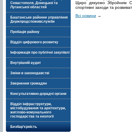
Щиро дякуємо Збройним Си
Севастополя, Донецької та
Луганської областей
спортивні заходи та розвива
Всі новини
→
Баштанське районне управління
Держпродспоживслужби
Пробація району
Відділ цифрового розвитку
Інформація про публічні закупівлі
Внутрішній аудит
Зміни в законодавстві
Звернення громадян
Консультативно-дорадчі органи
Відділ інфраструктури,
містобудування та архітектури,
житлово-комунального
господарства та екології
Безбар’єрність