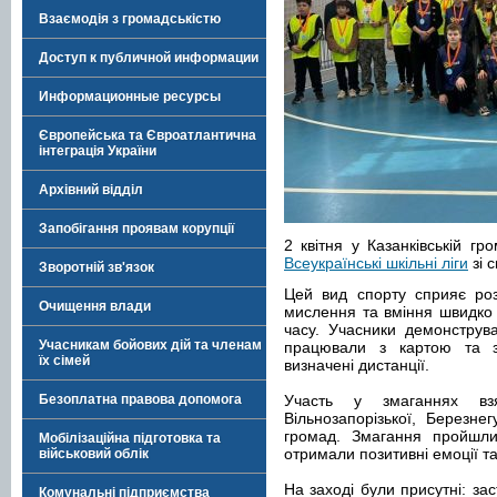
Взаємодія з громадськістю
Доступ к публичной информации
Информационные ресурсы
Європейська та Євроатлантична
інтеграція України
Архівний відділ
Запобігання проявам корупції
2 квітня у Казанківській г
Всеукраїнські шкільні ліги
зі 
Зворотній зв'язок
Цей вид спорту сприяє розв
Очищення влади
мислення та вміння швидко
часу. Учасники демонструва
Учасникам бойових дій та членам
працювали з картою та з
їх сімей
визначені дистанції.
Безоплатна правова допомога
Участь у змаганнях взя
Вільнозапорізької, Березнег
громад. Змагання пройшли
Мобілізаційна підготовка та
отримали позитивні емоції та
військовий облік
На заході були присутні: за
Комунальні підприємства