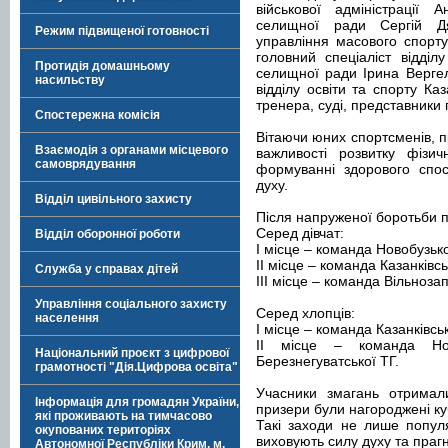
військової адміністрації 
селищної ради Сергій Дяч
Режим підвищеної готовності
управління масового спорту
головний спеціаліст відділу
Протидія домашньому
селищної ради Ірина Вергел
насильству
відділу освіти та спорту Ка
тренера, суді, представники 
Спостережна комісія
Вітаючи юних спортсменів, п
Взаємодія з органами місцевого
важливості розвитку фізич
самоврядування
формуванні здорового спос
духу.
Відділ цивільного захисту
Після напруженої боротьби п
Серед дівчат:
Відділ оборонної роботи
І місце – команда Новобузьк
ІІ місце – команда Казанківсь
Служба у справах дітей
ІІІ місце – команда Вільнозап
Управління соціального захисту
Серед хлопців:
населення
І місце – команда Казанківсь
ІІ місце – команда Но
Національний проєкт з цифрової
Березнегуватської ТГ.
грамотності "Дія.Цифрова освіта"
Учасники змагань отримал
Інформація для громадян України,
призери були нагороджені к
які проживають на тимчасово
Такі заходи не лише попул
окупованих територіях
виховують силу духу та праг
Автономної Республіки Крим, м.