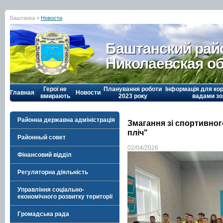
Баштанка »
Новости
Баштанский рай
Николаевская о
Герої не
Планування роботи
Інформація для кор
Главная
Новости
вмирають
2023 року
вадами зо
Районна державна адміністрація
Змагання зі спортивног
пліч"
Районный совет
02/04/2026
Фінансовий відділ
Регуляторна діяльність
Управління соціально-
економічного розвитку території
Громадська рада