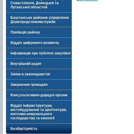
Севастополя, Донецької та
Луганської областей
Баштанське районне управління
Держпродспоживслужби
Пробація району
Відділ цифрового розвитку
Інформація про публічні закупівлі
Внутрішній аудит
Зміни в законодавстві
Звернення громадян
Консультативно-дорадчі органи
Відділ інфраструктури,
містобудування та архітектури,
житлово-комунального
господарства та екології
Безбар’єрність