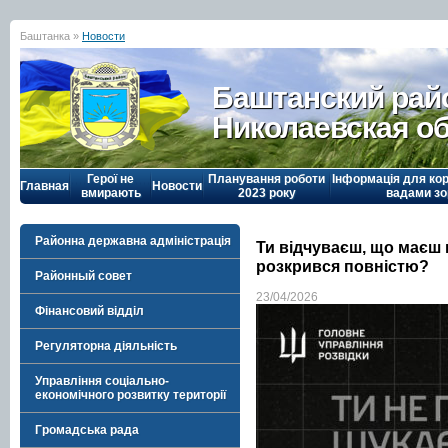
Баштанка »
Новости
Баштанский рай
Николаевская о
Герої не
Планування роботи
Інформація для кор
Главная
Новости
вмирають
2023 року
вадами зо
Районна державна адміністрація
Ти відчуваєш, що маєш 
розкрився повністю?
Районный совет
23/04/2026
Фінансовий відділ
Регуляторна діяльність
Управління соціально-
економічного розвитку території
Громадська рада