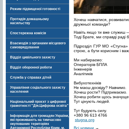
Режим підвищеної готовності
Протидія домашньому
Хочеш навчатися, розвиватис
насильству
дружньої команди?
Навіть якщо ти вже служиш —
Спостережна комісія
Тоді Брате, ми справді раді 
Взаємодія з органами місцевого
Підрозділ ГУР МО «Стугна» 
самоврядування
строю, а бути корисним і ва
Відділ цивільного захисту
Ми набираємо:
Операторів БПЛА
Відділ оборонної роботи
Інженерів
Аналітиків
Служба у справах дітей
Вибухотехніків
Не маєш досвіду? Навчимо.
Управління соціального захисту
населення
Хочеш рости? Підтримаємо.
Хочеш робити щось значуще?
Тут цінують людей.
Національний проєкт з цифрової
грамотності "Дія.Цифрова освіта"
Тут будують силу.
+380 96 613 4766
Інформація для громадян України,
stugna.org
які проживають на тимчасово
окупованих територіях
Всі новини
→
Автономної Республіки Крим, м.