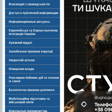
Взаємодія з громадськістю
Доступ к публичной информации
Информационные ресурсы
Європейська та Євроатлантична
інтеграція України
Архівний відділ
Запобігання проявам корупції
Зворотній зв'язок
Очищення влади
Учасникам бойових дій та членам
їх сімей
Безоплатна правова допомога
Мобілізаційна підготовка та
військовий облік
Комунальні підприємства