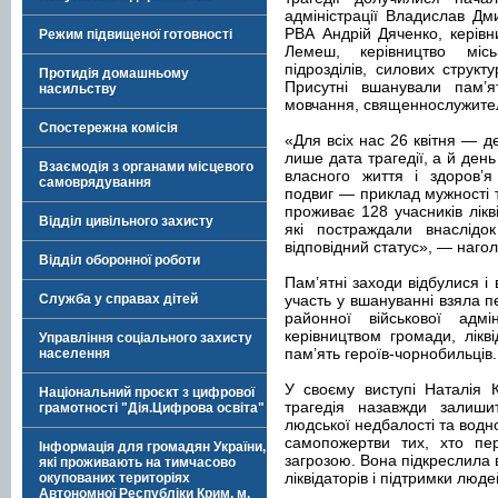
адміністрації Владислав Дм
РВА Андрій Дяченко, керівни
Режим підвищеної готовності
Лемеш, керівництво місь
підрозділів, силових структу
Протидія домашньому
Присутні вшанували пам’я
насильству
мовчання, священнослужите
Спостережна комісія
«Для всіх нас 26 квітня — д
лише дата трагедії, а й день
Взаємодія з органами місцевого
власного життя і здоров’я
самоврядування
подвиг — приклад мужності 
проживає 128 учасників лікві
Відділ цивільного захисту
які постраждали внаслідо
відповідний статус», — наго
Відділ оборонної роботи
Пам’ятні заходи відбулися і 
Служба у справах дітей
участь у вшануванні взяла 
районної військової адмі
керівництвом громади, лік
Управління соціального захисту
пам’ять героїв-чорнобильців.
населення
У своєму виступі Наталія 
Національний проєкт з цифрової
трагедія назавжди залиш
грамотності "Дія.Цифрова освіта"
людської недбалості та водн
самопожертви тих, хто п
Інформація для громадян України,
загрозою. Вона підкреслила 
які проживають на тимчасово
ліквідаторів і підтримки люд
окупованих територіях
Автономної Республіки Крим, м.