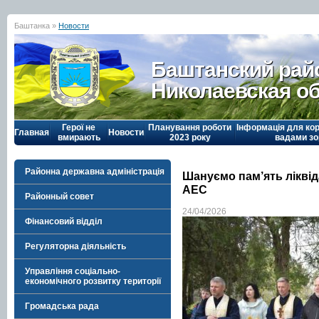
Баштанка »
Новости
Баштанский рай
Николаевская о
Герої не
Планування роботи
Інформація для кор
Главная
Новости
вмирають
2023 року
вадами зо
Районна державна адміністрація
Шануємо пам’ять ліквід
АЕС
Районный совет
24/04/2026
Фінансовий відділ
Регуляторна діяльність
Управління соціально-
економічного розвитку території
Громадська рада