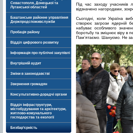
Севастополя, Донецької та
Під час заходу учасників л
Луганської областей
відзначено нагородами, зок
Баштанське районне управління
Сьогодні, коли Україна ви
Держпродспоживслужби
створює загрози ядерній бе
набуває особливого значен
Пробація району
боротьбу та зміцнює віру в п
Пам’ятаємо. Шануємо. Не з
Відділ цифрового розвитку
Інформація про публічні закупівлі
Внутрішній аудит
Зміни в законодавстві
Звернення громадян
Консультативно-дорадчі органи
Відділ інфраструктури,
містобудування та архітектури,
житлово-комунального
господарства та екології
Безбар’єрність