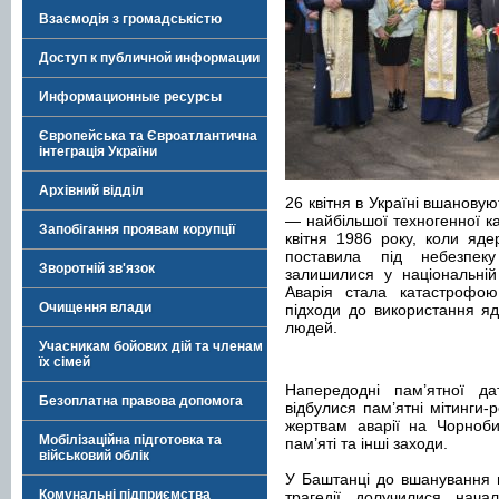
Взаємодія з громадськістю
Доступ к публичной информации
Информационные ресурсы
Європейська та Євроатлантична
інтеграція України
Архівний відділ
26 квітня в Україні вшановую
— найбільшої техногенної кат
Запобігання проявам корупції
квітня 1986 року, коли яде
поставила під небезпек
Зворотній зв'язок
залишилися у національній 
Аварія стала катастрофою
Очищення влади
підходи до використання яд
людей.
Учасникам бойових дій та членам
їх сімей
Напередодні пам’ятної да
Безоплатна правова допомога
відбулися пам’ятні мітинги-р
жертвам аварії на Чорноби
Мобілізаційна підготовка та
пам’яті та інші заходи.
військовий облік
У Баштанці до вшанування п
Комунальні підприємства
трагедії долучилися начал