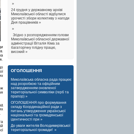
»
24 грудня у державному архіві
Миколаївської області відбулися
урочисті збори колективу з нагоди
Дня працівників »
»
Згідно з розпорядженням голови
Миколаївської обласної державної
адміністрації Віталія Кіма за
ди
багаторічну плідну працю,
в.
високий »
ка
я.
до
ОГОЛОШЕННЯ
ої
их
Миколаївська обласна рада працює
над розробкою та офіційним
затвердженням оновленої
ож
територіальної символіки (герб та
ня
прапор) »
ОГОЛОШЕННЯ про формування
ад
складу Координаційної ради з
их
питань утвердження української
.
національної та громадянської
ідентичності при »
та
До уваги жителів Володимирівської
ій
територіальної громади! »
єї