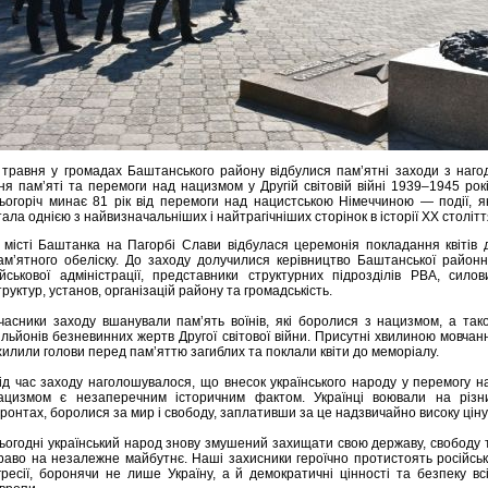
 травня у громадах Баштанського району відбулися пам’ятні заходи з наго
ня пам’яті та перемоги над нацизмом у Другій світовій війні 1939–1945 рокі
ьогоріч минає 81 рік від перемоги над нацистською Німеччиною — події, я
тала однією з найвизначальніших і найтрагічніших сторінок в історії ХХ столітт
 місті Баштанка на Пагорбі Слави відбулася церемонія покладання квітів 
ам’ятного обеліску. До заходу долучилися керівництво Баштанської районн
ійськової адміністрації, представники структурних підрозділів РВА, силов
труктур, установ, організацій району та громадськість.
часники заходу вшанували пам’ять воїнів, які боролися з нацизмом, а так
ільйонів безневинних жертв Другої світової війни. Присутні хвилиною мовчан
хилили голови перед пам’яттю загиблих та поклали квіти до меморіалу.
ід час заходу наголошувалося, що внесок українського народу у перемогу н
ацизмом є незаперечним історичним фактом. Українці воювали на різн
ронтах, боролися за мир і свободу, заплативши за це надзвичайно високу ціну
ьогодні український народ знову змушений захищати свою державу, свободу 
раво на незалежне майбутнє. Наші захисники героїчно протистоять російськ
гресії, боронячи не лише Україну, а й демократичні цінності та безпеку всі