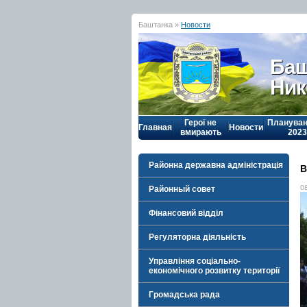
Баштанка »
Новости
Баш
Ник
Герої не
Плануван
Главная
Новости
вмирають
2023
Районна державна адміністрація
В
0
Районный совет
Фінансовий відділ
Регуляторна діяльність
Управління соціально-
економічного розвитку території
Громадська рада