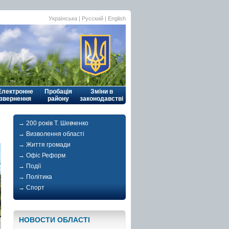
Українська
| Русский |
English
Електронне
Пробація
Зміни в
звернення
району
законодавстві
→ 200 років Т. Шевченко
→ Визволення області
→ Життя громади
→ Офіс Реформ
→ Події
→ Політика
→ Спорт
НОВОСТИ ОБЛАСТI