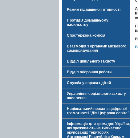
Є
Д
Режим підвищеної готовності
в
н
Протидія домашньому
насильству
П
в
Спостережна комісія
В
Взаємодія з органами місцевого
В
самоврядування
Відділ цивільного захисту
Відділ оборонної роботи
Служба у справах дітей
Управління соціального захисту
населення
Національний проєкт з цифрової
грамотності "Дія.Цифрова освіта"
Інформація для громадян України,
які проживають на тимчасово
окупованих територіях
Автономної Республіки Крим, м.