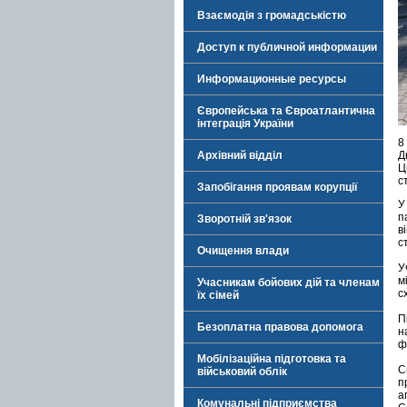
Взаємодія з громадськістю
Доступ к публичной информации
Информационные ресурсы
Європейська та Євроатлантична
інтеграція України
8
Архівний відділ
Д
Ц
с
Запобігання проявам корупції
У
п
Зворотній зв'язок
в
с
Очищення влади
У
м
Учасникам бойових дій та членам
с
їх сімей
П
Безоплатна правова допомога
н
ф
Мобілізаційна підготовка та
С
військовий облік
п
а
Комунальні підприємства