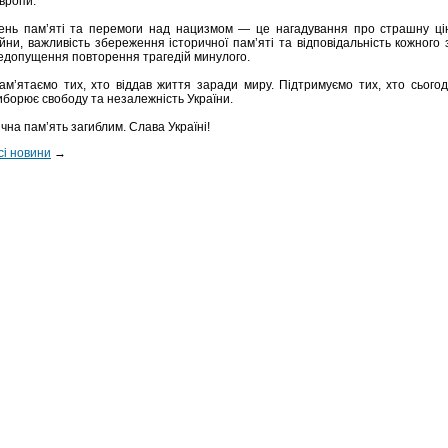
вропи.
ень пам’яті та перемоги над нацизмом — це нагадування про страшну ці
ійни, важливість збереження історичної пам’яті та відповідальність кожного 
едопущення повторення трагедій минулого.
ам’ятаємо тих, хто віддав життя заради миру. Підтримуємо тих, хто сьогод
иборює свободу та незалежність України.
ічна пам’ять загиблим. Слава Україні!
сі новини
→