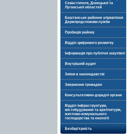
Севастополя, Донецької та
Луганської областей
Баштанське районне управління
Держпродспоживслужби
Пробація району
Відділ цифрового розвитку
Інформація про публічні закупівлі
Внутрішній аудит
Зміни в законодавстві
Звернення громадян
Консультативно-дорадчі органи
Відділ інфраструктури,
містобудування та архітектури,
житлово-комунального
господарства та екології
Безбар’єрність