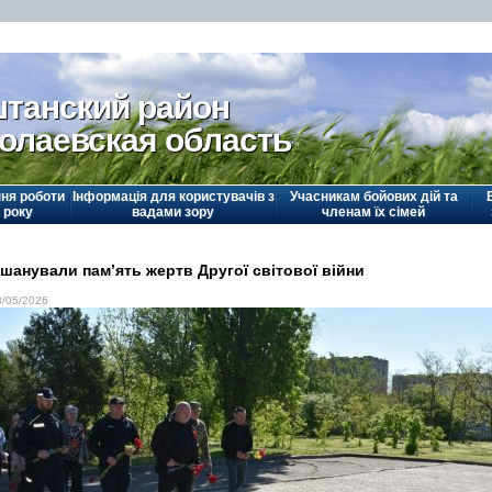
танский район
олаевская область
ня роботи
Інформація для користувачів з
Учасникам бойових дій та
 року
вадами зору
членам їх сімей
шанували пам’ять жертв Другої світової війни
8/05/2026