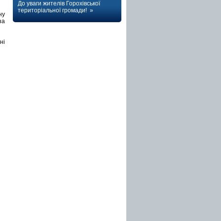
До уваги жителів Горохівської
територіальної громади! »
ну
за
ні