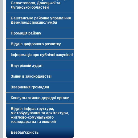
Севастополя, Донецької та
Луганської областей
Баштанське районне управління
Держпродспоживслужби
Пробація району
Відділ цифрового розвитку
Інформація про публічні закупівлі
Внутрішній аудит
Зміни в законодавстві
Звернення громадян
Консультативно-дорадчі органи
Відділ інфраструктури,
містобудування та архітектури,
житлово-комунального
господарства та екології
Безбар’єрність