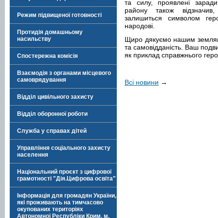
та силу, проявлені заради
району також відзначив
Режим підвищеної готовності
залишиться символом геро
народові.
Протидія домашньому
насильству
Щиро дякуємо нашим земляк
та самовідданість. Ваш подв
як приклад справжнього геро
Спостережна комісія
Взаємодія з органами місцевого
самоврядування
Всі новини
→
Відділ цивільного захисту
Відділ оборонної роботи
Служба у справах дітей
Управління соціального захисту
населення
Національний проєкт з цифрової
грамотності "Дія.Цифрова освіта"
Інформація для громадян України,
які проживають на тимчасово
окупованих територіях
Автономної Республіки Крим, м.