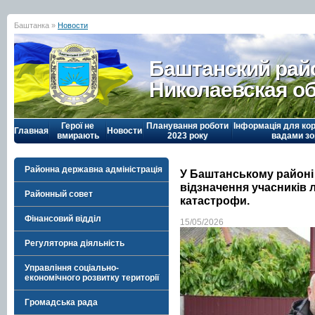
Баштанка »
Новости
Баштанский рай
Николаевская о
Герої не
Планування роботи
Інформація для кор
Главная
Новости
вмирають
2023 року
вадами зо
Районна державна адміністрація
У Баштанському районі
відзначення учасників 
Районный совет
катастрофи.
Фінансовий відділ
15/05/2026
Регуляторна діяльність
Управління соціально-
економічного розвитку території
Громадська рада