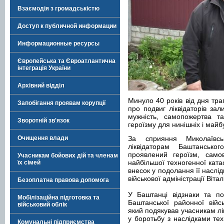
Взаємодія з громадськістю
Доступ к публичной информации
Информационные ресурсы
Європейська та Євроатлантична
інтеграція України
Архівний відділ
Минуло 40 років від дня тра
Запобігання проявам корупції
про подвиг ліквідаторів зал
мужність, самопожертва т
Зворотній зв'язок
героїзму для нинішніх і майбу
Очищення влади
За сприяння Миколаївськ
ліквідаторам Баштанськ
проявлений героїзм, самові
Учасникам бойових дій та членам
найбільшої техногенної ката
їх сімей
внесок у подолання її наслід
військової адміністрації Віта
Безоплатна правова допомога
У Баштанці відзнаки та по
Мобілізаційна підготовка та
Баштанської районної війсь
військовий облік
який подякував учасникам лік
у боротьбу з наслідками тех
Комунальні підприємства