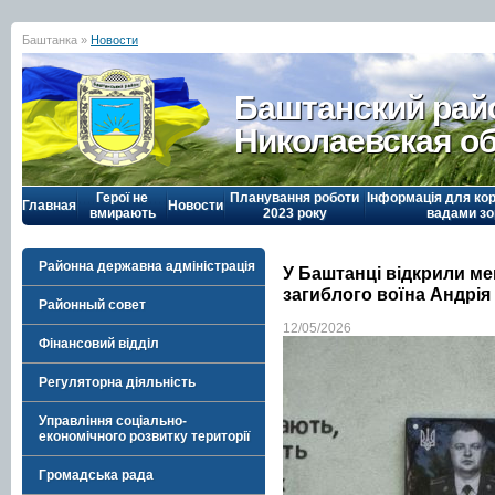
Баштанка »
Новости
Баштанский рай
Николаевская о
Герої не
Планування роботи
Інформація для кор
Главная
Новости
вмирають
2023 року
вадами зо
Районна державна адміністрація
У Баштанці відкрили ме
загиблого воїна Андрія
Районный совет
12/05/2026
Фінансовий відділ
Регуляторна діяльність
Управління соціально-
економічного розвитку території
Громадська рада