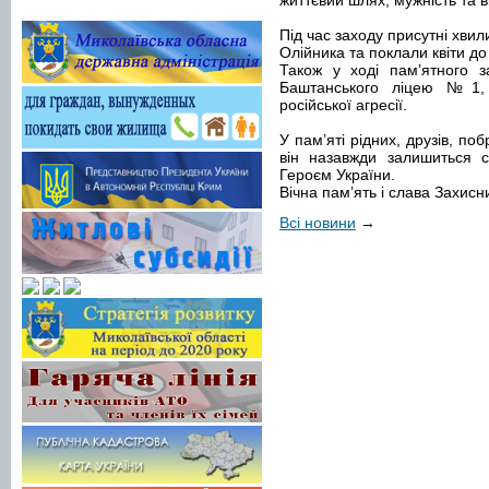
життєвий шлях, мужність та ві
Під час заходу присутні хви
Олійника та поклали квіти д
Також у ході пам’ятного з
Баштанського ліцею №1, 
російської агресії.
У пам’яті рідних, друзів, поб
він назавжди залишиться 
Героєм України.
Вічна пам’ять і слава Захисн
Всі новини
→