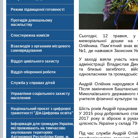
Режим підвищеної готовності
Протидія домашньому
насильству
Спостережна комісія
Сьогодні, 12 травня, у 
меморіальної дошки на ч
Олійника. Пам’ятний знак в
Взаємодія з органами місцевого
№1, де навчався Захисник Ук
самоврядування
У заході взяли участь нач
Відділ цивільного захисту
адміністрації Владислав Дми
та близькі загиблого, війс
Відділ оборонної роботи
однокласники та громадськіс
Служба у справах дітей
Андрій Олійник народився 4
Після закінчення Баштансько
Миколаївського державного п
Управління соціального захисту
населення
учителя фізичної культури та
Шість років Андрій працював 
Національний проєкт з цифрової
грамотності "Дія.Цифрова освіта"
У 2015 році добровільно став
2017 року зі зброєю в рука
цілісність України у складі 
Інформація для громадян України,
які проживають на тимчасово
окупованих територіях
Під час служби Андрій Олі
Автономної Республіки Крим, м.