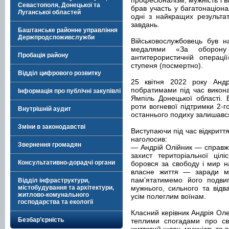
професіоналізм, мужність і ві
Севастополя, Донецької та
брав участь у багатонаціона
Луганської областей
одні з найкращих результа
завдань.
Баштанське районне управління
Держпродспоживслужби
Військовослужбовець був н
медалями «За оборону
Пробація району
антитерористичній операці
ступеня (посмертно).
Відділ цифрового розвитку
25 квітня 2022 року Андр
побратимами під час викон
Інформація про публічні закупівлі
Ямпіль Донецької області.
роти вогневої підтримки 2-
Внутрішній аудит
останнього подиху залишавс
Зміни в законодавстві
Виступаючи під час відкритт
наголосив:
Звернення громадян
— Андрій Олійник — справжні
захист територіальної цілі
Консультативно-дорадчі органи
боровся за свободу і мир н
власне життя — заради м
пам’ятатимемо його подвиг
Відділ інфраструктури,
містобудування та архітектури,
мужнього, сильного та відв
житлово-комунального
усім полеглим воїнам.
господарства та екології
Класний керівник Андрія Оле
Безбар’єрність
теплими спогадами про сво