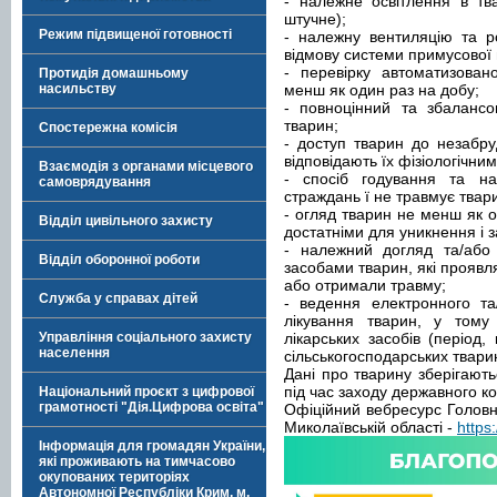
- належне освітлення в тв
штучне);
Режим підвищеної готовності
- належну вентиляцію та р
відмову системи примусової 
- перевірку автоматизован
Протидія домашньому
насильству
менш як один раз на добу;
- повноцінний та збалансо
тварин;
Спостережна комісія
- доступ тварин до незабру
відповідають їх фізіологічни
Взаємодія з органами місцевого
- спосіб годування та на
самоврядування
страждань ї не травмує твар
- огляд тварин не менш як о
Відділ цивільного захисту
достатніми для уникнення і 
- належний догляд та/або
Відділ оборонної роботи
засобами тварин, які проявл
або отримали травму;
Служба у справах дітей
- ведення електронного та
лікування тварин, у тому
Управління соціального захисту
лікарських засобів (період, 
населення
сільськогосподарських тварин
Дані про тварину зберігають
під час заходу державного к
Національний проєкт з цифрової
грамотності "Дія.Цифрова освіта"
Офіційний вебресурс Голов
Миколаївській області -
https
Інформація для громадян України,
які проживають на тимчасово
окупованих територіях
Автономної Республіки Крим, м.