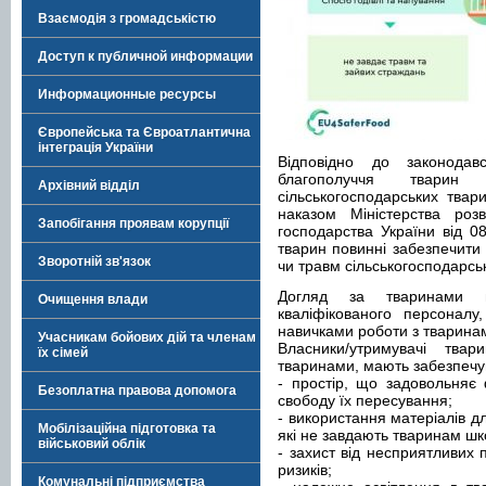
Взаємодія з громадськістю
Доступ к публичной информации
Информационные ресурсы
Європейська та Євроатлантична
інтеграція України
Відповідно до законода
благополуччя твари
Архівний відділ
сільськогосподарських твар
наказом Міністерства розв
Запобігання проявам корупції
господарства України від 0
тварин повинні забезпечити
Зворотній зв'язок
чи травм сільськогосподарсь
Догляд за тваринами ма
Очищення влади
кваліфікованого персоналу
навичками роботи з тварина
Учасникам бойових дій та членам
Власники/утримувачі тв
їх сімей
тваринами, мають забезпечу
- простір, що задовольняє ф
Безоплатна правова допомога
свободу їх пересування;
- використання матеріалів д
Мобілізаційна підготовка та
які не завдають тваринам шк
військовий облік
- захист від несприятливих 
ризиків;
Комунальні підприємства