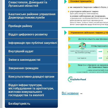
Севастополя, Донецької та
Луганської областей
Баштанське районне управління
Держпродспоживслужби
Пробація району
Відділ цифрового розвитку
Інформація про публічні закупівлі
Внутрішній аудит
Зміни в законодавстві
Звернення громадян
Консультативно-дорадчі органи
Відділ інфраструктури,
містобудування та архітектури,
житлово-комунального
Всі новини
→
господарства та екології
Безбар’єрність