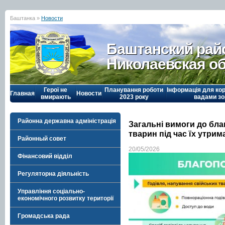
Баштанка »
Новости
Баштанский рай
Николаевская о
Герої не
Планування роботи
Інформація для кор
Главная
Новости
вмирають
2023 року
вадами зо
Районна державна адміністрація
Загальні вимоги до бл
тварин під час їх утрим
Районный совет
20/05/2026
Фінансовий відділ
Регуляторна діяльність
Управління соціально-
економічного розвитку території
Громадська рада