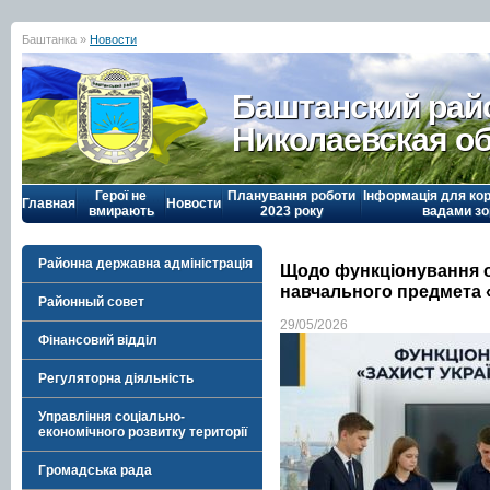
Баштанка »
Новости
Баштанский рай
Николаевская о
Герої не
Планування роботи
Інформація для кор
Главная
Новости
вмирають
2023 року
вадами зо
Районна державна адміністрація
Щодо функціонування о
навчального предмета 
Районный совет
29/05/2026
Фінансовий відділ
Регуляторна діяльність
Управління соціально-
економічного розвитку території
Громадська рада