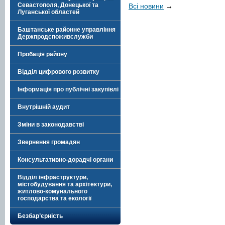
Севастополя, Донецької та
Всі новини
→
Луганської областей
Баштанське районне управління
Держпродспоживслужби
Пробація району
Відділ цифрового розвитку
Інформація про публічні закупівлі
Внутрішній аудит
Зміни в законодавстві
Звернення громадян
Консультативно-дорадчі органи
Відділ інфраструктури,
містобудування та архітектури,
житлово-комунального
господарства та екології
Безбар’єрність