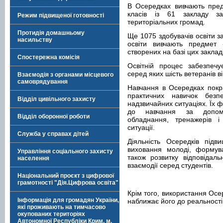
В Осередках вивчають пред
класів із 61 закладу заг
Режим підвищеної готовності
територіальних громад.
Протидія домашньому
Ще 1075 здобувачів освіти з
насильству
освіти вивчають предмет 
створених на базі цих закладі
Спостережна комісія
Освітній процес забезпечує
серед яких шість ветеранів в
Взаємодія з органами місцевого
самоврядування
Навчання в Осередках покр
практичних навичок без
Відділ цивільного захисту
надзвичайних ситуаціях. Їх 
до навчання за допомог
Відділ оборонної роботи
обладнання, тренажерів і 
ситуації.
Служба у справах дітей
Діяльність Осередків підв
виховання молоді, формува
Управління соціального захисту
також розвитку відповідаль
населення
взаємодії серед студентів.
Національний проєкт з цифрової
грамотності "Дія.Цифрова освіта"
Крім того, використання Осер
Інформація для громадян України,
наближає його до реальності 
які проживають на тимчасово
окупованих територіях
Автономної Республіки Крим, м.