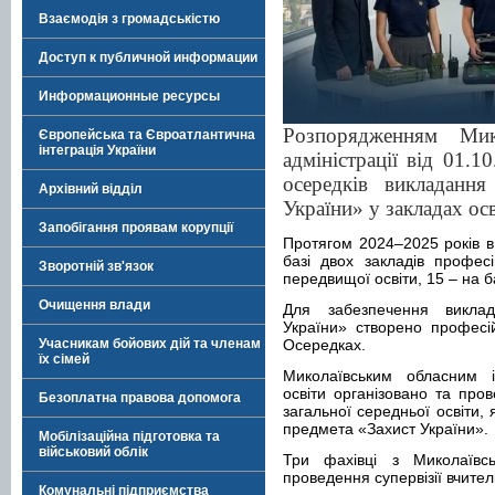
Взаємодія з громадськістю
Доступ к публичной информации
Информационные ресурсы
Розпорядженням Мико
Європейська та Євроатлантична
інтеграція України
адміністрації від 01.
осередків викладання
Архівний відділ
України» у закладах осв
Запобігання проявам корупції
Протягом 2024–2025 років в 
базі двох закладів профес
Зворотній зв'язок
передвищої освіти, 15 – на ба
Очищення влади
Для забезпечення викла
України» створено професій
Учасникам бойових дій та членам
Осередках.
їх сімей
Миколаївським обласним ін
освіти організовано та про
Безоплатна правова допомога
загальної середньої освіти,
предмета «Захист України».
Мобілізаційна підготовка та
військовий облік
Три фахівці з Миколаївс
проведення супервізії вчител
Комунальні підприємства