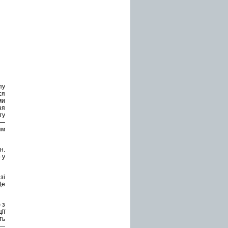
пу
ся
ми
ня
ту
 —
ям
н.
 у
зі
Це
 з
ії
ть
 —