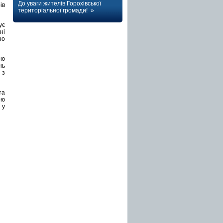
До уваги жителів Горохівської
ів
територіальної громади! »
ує
ні
но
ою
нь
 з
та
ою
 у