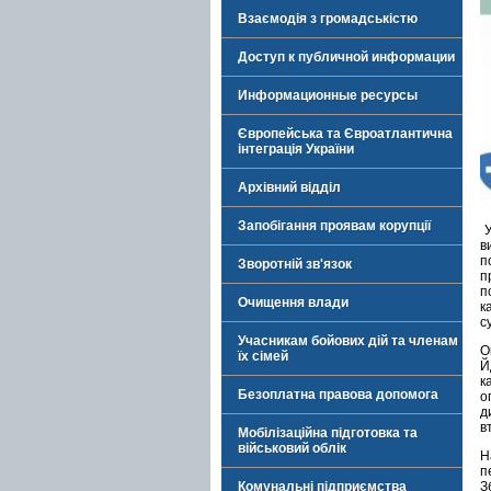
Взаємодія з громадськістю
Доступ к публичной информации
Информационные ресурсы
Європейська та Євроатлантична
інтеграція України
Архівний відділ
Запобігання проявам корупції
У
в
п
Зворотній зв'язок
п
п
Очищення влади
к
с
Учасникам бойових дій та членам
О
їх сімей
Й
к
Безоплатна правова допомога
о
д
в
Мобілізаційна підготовка та
військовий облік
Н
п
Комунальні підприємства
З