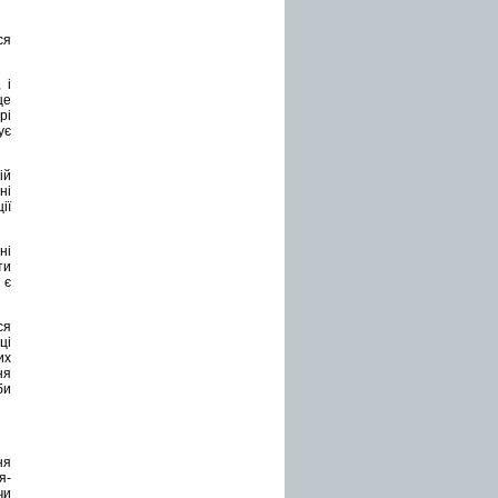
ся
 і
це
рі
ує
ій
ні
ії
ні
ти
 є
ся
ці
их
ня
би
ня
я-
чи