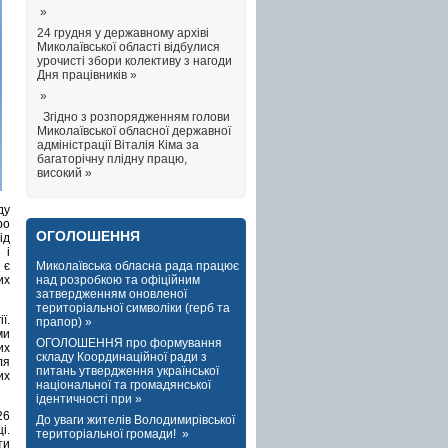
»
24 грудня у державному архіві
Миколаївської області відбулися
урочисті збори колективу з нагоди
Дня працівників »
»
Згідно з розпорядженням голови
Миколаївської обласної державної
адміністрації Віталія Кіма за
багаторічну плідну працю,
високий »
ду
ро
ОГОЛОШЕННЯ
ід
 і
Миколаївська обласна рада працює
 є
над розробкою та офіційним
их
затвердженням оновленої
територіальної символіки (герб та
ї.
прапор) »
ми
ОГОЛОШЕННЯ про формування
их
складу Координаційної ради з
ля
питань утвердження української
их
національної та громадянської
ідентичності при »
26
До уваги жителів Володимирівської
і.
територіальної громади! »
ти