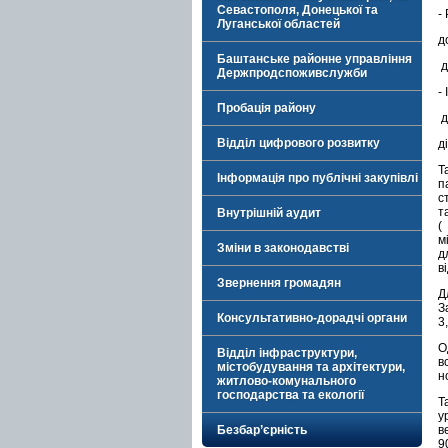
Севастополя, Донецької та
-
Луганської областей
д
Баштанське районне управління
д
Держпродспоживслужби
-
Пробація району
д
Відділ цифрового розвитку
д
Т
Інформація про публічні закупівлі
п
с
т
Внутрішній аудит
(
м
Зміни в законодавстві
д
в
Звернення громадян
Д
З
Консультативно-дорадчі органи
3
О
Відділ інфраструктури,
в
містобудування та архітектури,
н
житлово-комунального
господарства та екології
Т
у
Безбар’єрність
в
9