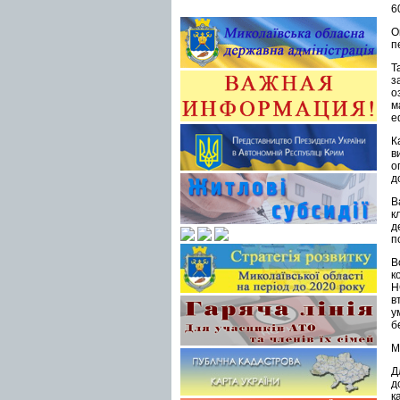
6
О
п
Т
з
о
м
е
К
в
о
д
В
к
д
п
В
к
Н
в
у
б
М
Д
д
к