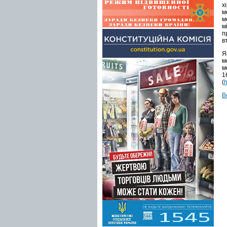
х
м
м
м
п
в
Я
м
м
1
(
h
В