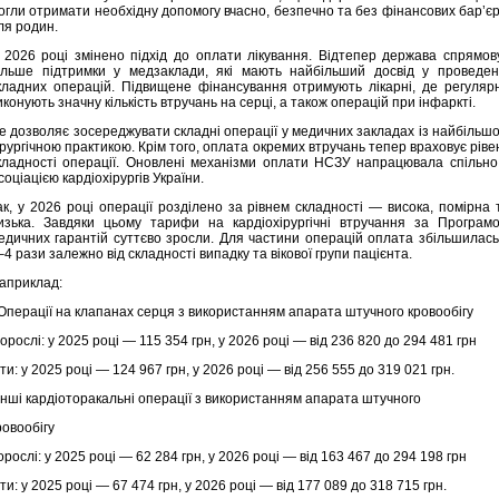
огли отримати необхідну допомогу вчасно, безпечно та без фінансових бар’єр
ля родин.
 2026 році змінено підхід до оплати лікування. Відтепер держава спрямов
ільше підтримки у медзаклади, які мають найбільший досвід у проведен
кладних операцій. Підвищене фінансування отримують лікарні, де регуляр
иконують значну кількість втручань на серці, а також операцій при інфаркті.
е дозволяє зосереджувати складні операції у медичних закладах із найбільш
ірургічною практикою. Крім того, оплата окремих втручань тепер враховує ріве
кладності операції. Оновлені механізми оплати НСЗУ напрацювала спільно
соціацією кардіохірургів України.
ак, у 2026 році операції розділено за рівнем складності — висока, помірна 
изька. Завдяки цьому тарифи на кардіохірургічні втручання за Програм
едичних гарантій суттєво зросли. Для частини операцій оплата збільшилась
–4 рази залежно від складності випадку та вікової групи пацієнта.
априклад:
 Операції на клапанах серця з використанням апарата штучного кровообігу
орослі: у 2025 році — 115 354 грн, у 2026 році — від 236 820 до 294 481 грн
іти: у 2025 році — 124 967 грн, у 2026 році — від 256 555 до 319 021 грн.
 Інші кардіоторакальні операції з використанням апарата штучного
ровообігу
орослі: у 2025 році — 62 284 грн, у 2026 році — від 163 467 до 294 198 грн
іти: у 2025 році — 67 474 грн, у 2026 році — від 177 089 до 318 715 грн.