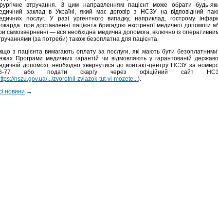
ірургічне втручання. З цим направленням пацієнт може обрати будь-як
едичний заклад в Україні, який має договір з НСЗУ на відповідний пак
едичних послуг. У разі ургентного випадку, наприклад, гострому інфарк
іокарда: при доставленні пацієнта бригадою екстреної медичної допомоги а
ри самозверненні — вся необхідна медична допомога, включно із оперативни
тручаннями (за потреби) також безоплатна для пацієнта.
кщо з пацієнта вимагають оплату за послуги, які мають бути безоплатними
ежах Програми медичних гарантій чи відмовляють у гарантованій держав
едичній допомозі, необхідно звернутися до контакт-центру НСЗУ за номер
6-77 або подати скаргу через офіційний сайт НС
ttps://nszu.gov.ua/.../zvorotnii-zviazok-tut-vi-mozete...
).
сі новини
→