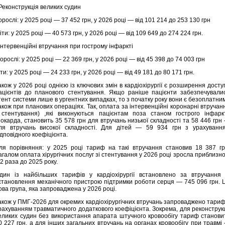
 Реконструкція великих судин
орослі: у 2025 році — 37 452 грн, у 2026 році — від 101 214 до 253 130 грн
іти: у 2025 році — 40 573 грн, у 2026 році — від 109 649 до 274 224 грн.
 Інтервенційні втручання при гострому інфаркті
орослі: у 2025 році — 22 369 грн, у 2026 році — від 45 398 до 74 003 грн
іти: у 2025 році — 24 233 грн, у 2026 році — від 49 181 до 80 171 грн.
акож у 2026 році однією із ключових змін в кардіохірургії є розширення досту
ацієнтів до планового стентування. Якщо раніше пацієнти забезпечували
тент системи лише в ургентних випадках, то з початку року вони є безоплатни
акож при планових операціях. Так, оплата за інтервенційні коронарні втручан
 стентування) ,які виконуються пацієнтам поза станом гострого інфарк
іокарда, становить 35 578 грн для втручань низької складності та 58 446 грн
ля втручань високої складності. Для дітей — 59 934 грн з урахуванн
ідповідного коефіцієнта.
ля порівняння: у 2025 році тариф на такі втручання становив 18 387 гр
агалом оплата хірургічних послуг зі стентування у 2026 році зросла приблизно
,2 раза до 2025 року.
дин із найбільших тарифів у кардіохірургії встановлено за втручання 
становлення механічного пристрою підтримки роботи серця — 745 096 грн. 
ова група, яка запроваджена у 2026 році.
акож у ПМГ-2026 для окремих кардіохірургічних втручань запроваджено тариф
рахуванням травматичного додаткового коефіцієнта. Зокрема, для реконструкц
еликих судин без використання апарата штучного кровообігу тариф станови
0 227 грн, а для інших загальних втручань на органах кровообігу при травмі