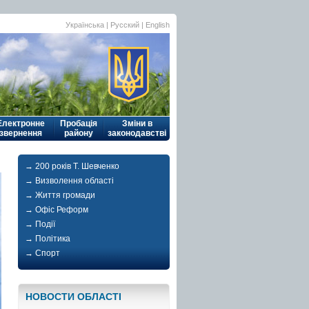
Українська
| Русский |
English
Електронне
Пробація
Зміни в
звернення
району
законодавстві
→ 200 років Т. Шевченко
→ Визволення області
→ Життя громади
→ Офіс Реформ
→ Події
→ Політика
→ Спорт
НОВОСТИ ОБЛАСТI