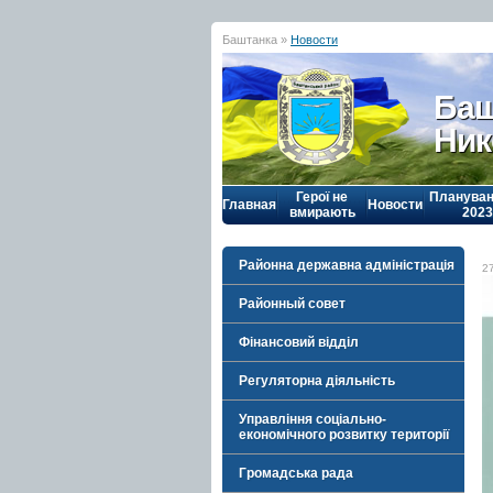
Баштанка »
Новости
Баш
Ник
Герої не
Плануван
Главная
Новости
вмирають
2023
Районна державна адміністрація
2
Районный совет
Фінансовий відділ
Регуляторна діяльність
Управління соціально-
економічного розвитку території
Громадська рада