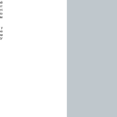
ий
ет
ті
бо
ми
 у
ою
ом
ЗУ