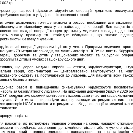
0 002 грн.
кремо до вартості відкритих хірургічних операцій додатково оплачуєть
еребування пацієнта у відділенні інтенсивної терапії.
акі зміни дозволяють точніше визначати ресурс, необхідний для лікування,
абезпечувати відповідну оплату за найскладніші операції. Для пацієнтів 
значає, що складні операції концентруються у медичних закладах , де ліка
ають значну практику та необхідне обладнання, що значно підвищ
фективність і безпеку лікування.
ардіологічні операції дорослим і дітям у межах Програми медичних гарант
иконують 79 медичних закладів, які мають договір з НСЗУ на пакети “Хірургіч
перації дорослим та дітям у стаціонарних умовах” та “Хірургічні операц
орослим та дітям в умовах стаціонару одного дня”.
ажливо, що дорогі медичні вироби — стенти, кардіостимулятори, штуч
лапани серця, оксигенатори — централізовано закуповуються за кош
ержавного бюджету та постачаються до лікарень. Для пацієнтів вони також
овністю безоплатними.
одночас разом із підвищенням фінансування кардіохірургії посилюєть
онтроль за безоплатністю лікування. На виконання доручення Уряду у 2026 ро
СЗУ проводитиме окремий моніторинг лікарень саме у частині кардіохірургічн
тручань. Його мета — пересвідчитися, що заклади дотримуються виконан
мов договорів НСЗУ, а пацієнти отримують необхідні операції та медичні виро
езоплатно.
аршрут пацієнта
ля пацієнтів, які потребують планової операції на серці, маршрут отриман
опомоги передбачає звернення до сімейного лікаря або лікуючого лікар
ардіолога, який створює електронне направлення на госпіталізацію 