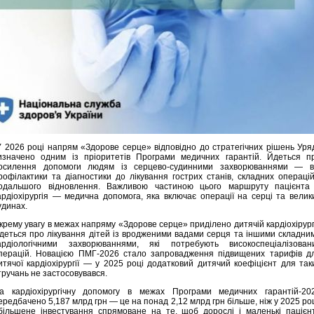
 2026 році напрям «Здорове серце» відповідно до стратегічних рішень Уря
изначено одним із пріоритетів Програми медичних гарантій. Йдеться п
осилення допомоги людям із серцево-судинними захворюваннями — в
рофілактики та діагностики до лікування гострих станів, складних операцій
одальшого відновлення. Важливою частиною цього маршруту пацієнта
ардіохірургія — медична допомога, яка включає операції на серці та велик
удинах.
крему увагу в межах напряму «Здорове серце» приділено дитячій кардіохірургі
деться про лікування дітей із вродженими вадами серця та іншими складни
ардіологічними захворюваннями, які потребують високоспеціалізован
перацій. Новацією ПМГ-2026 стало запровадження підвищених тарифів д
итячої кардіохірургії — у 2025 році додатковий дитячий коефіцієнт для так
тручань не застосовувався.
а кардіохірургічну допомогу в межах Програми медичних гарантій-20
ередбачено 5,187 млрд грн — це на понад 2,12 млрд грн більше, ніж у 2025 роц
більшене інвестування спрямоване на те, щоб дорослі і маленькі пацієн