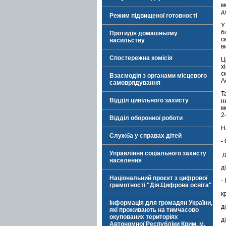
м
д
Режим підвищеної готовності
У
б
Протидія домашньому
с
насильству
в
Спостережна комісія
Ц
х
с
Взаємодія з органами місцевого
А
самоврядування
Т
Відділ цивільного захисту
н
м
2
Відділ оборонної роботи
Н
Служба у справах дітей
-
Управління соціального захисту
д
населення
д
Національний проєкт з цифрової
-
грамотності "Дія.Цифрова освіта"
к
Інформація для громадян України,
д
які проживають на тимчасово
окупованих територіях
д
Автономної Республіки Крим, м.