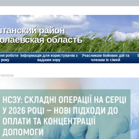
танский район
олаевская область
ня роботи
Інформація для користувачів з
Учасникам бойових дій та
 року
вадами зору
членам їх сімей
7/05/2026