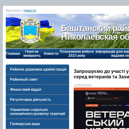
Баштанка »
Новости
Баштанский рай
Николаевская о
Герої не
Планування роботи
Інформація для кор
Главная
Новости
вмирають
2023 року
вадами зо
Районна державна адміністрація
Запрошуємо до участі у 
серед ветеранів та Зах
Районный совет
27/05/2026
Фінансовий відділ
Регуляторна діяльність
Управління соціально-
економічного розвитку території
Громадська рада