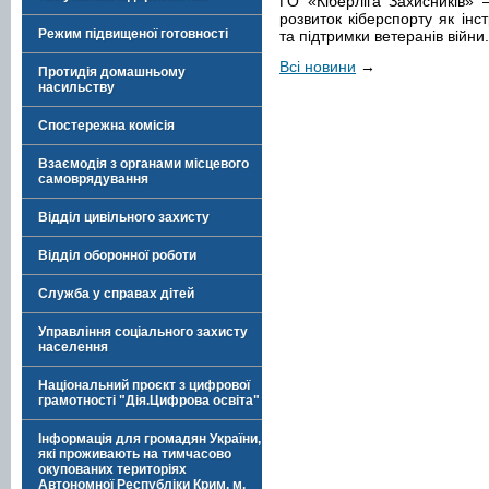
ГО «Кіберліга Захисників» 
розвиток кіберспорту як інст
Режим підвищеної готовності
та підтримки ветеранів війни.
Всі новини
→
Протидія домашньому
насильству
Спостережна комісія
Взаємодія з органами місцевого
самоврядування
Відділ цивільного захисту
Відділ оборонної роботи
Служба у справах дітей
Управління соціального захисту
населення
Національний проєкт з цифрової
грамотності "Дія.Цифрова освіта"
Інформація для громадян України,
які проживають на тимчасово
окупованих територіях
Автономної Республіки Крим, м.