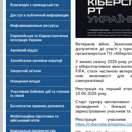
Взаємодія з громадськістю
Доступ к публичной информации
Информационные ресурсы
Європейська та Євроатлантична
інтеграція України
Ветеранів війни, Захисни
долучитися до участі у турн
Архівний відділ
організовується ГО «Кіберліг
Запобігання проявам корупції
У межах сезону 2026 року уч
у кіберспортивних змаганнях
FIFA, стати частиною ветера
Зворотній зв'язок
нові можливості для ко
самореалізації.
Очищення влади
Реєстрація на перший етап
Учасникам бойових дій та членам
10.06.2026 року.
їх сімей
Старт турніру заплановано з
Безоплатна правова допомога
проведення – близько д
зареєстрованих учасників та
Мобілізаційна підготовка та
Реєстрація учасникі
військовий облік
https://cyberveterangames.co
Комунальні підприємства