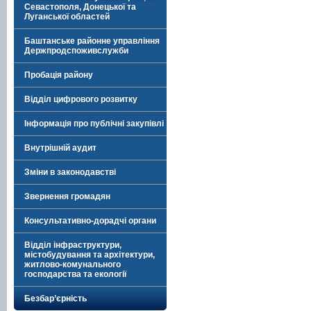
Севастополя, Донецької та
Луганської областей
Баштанське районне управління
Держпродспоживслужби
Пробація району
Відділ цифрового розвитку
Інформація про публічні закупівлі
Внутрішній аудит
Зміни в законодавстві
Звернення громадян
Консультативно-дорадчі органи
Відділ інфраструктури,
містобудування та архітектури,
житлово-комунального
господарства та екології
Безбар’єрність