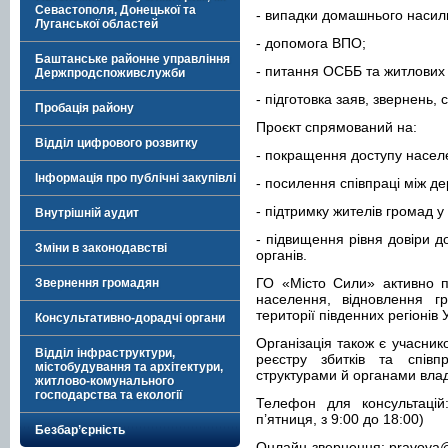
Севастополя, Донецької та
- випадки домашнього насил
Луганської областей
- допомога ВПО;
Баштанське районне управління
- питання ОСББ та житлових
Держпродспоживслужби
- підготовка заяв, звернень, 
Пробація району
Проєкт спрямований на:
Відділ цифрового розвитку
- покращення доступу насел
Інформація про публічні закупівлі
- посилення співпраці між д
- підтримку жителів громад у
Внутрішній аудит
- підвищення рівня довіри 
Зміни в законодавстві
органів.
ГО «Місто Сили» активно п
Звернення громадян
населення, відновлення г
території південних регіонів 
Консультативно-дорадчі органи
Організація також є учасни
Відділ інфраструктури,
реєстру збитків та спів
містобудування та архітектури,
структурами й органами вла
житлово-комунального
господарства та екології
Телефон для консультаці
п’ятниця, з 9:00 до 18:00)
Безбар’єрність
Онлайн-звернення:
pravova@