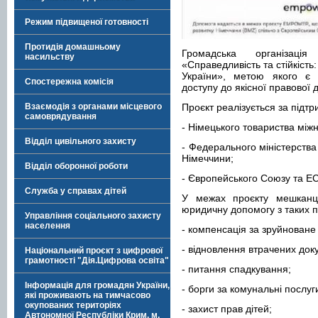
Режим підвищеної готовності
Протидія домашньому
Громадська організац
насильству
«Справедливість та стійкіст
України», метою якого є 
Спостережна комісія
доступу до якісної правової 
Взаємодія з органами місцевого
Проєкт реалізується за підт
самоврядування
- Німецького товариства між
Відділ цивільного захисту
- Федерального міністерства
Німеччини;
Відділ оборонної роботи
- Європейського Союзу та E
Служба у справах дітей
У межах проєкту мешканц
юридичну допомогу з таких п
Управління соціального захисту
населення
- компенсація за зруйнован
- відновлення втрачених доку
Національний проєкт з цифрової
грамотності "Дія.Цифрова освіта"
- питання спадкування;
Інформація для громадян України,
- борги за комунальні послуг
які проживають на тимчасово
окупованих територіях
- захист прав дітей;
Автономної Республіки Крим, м.