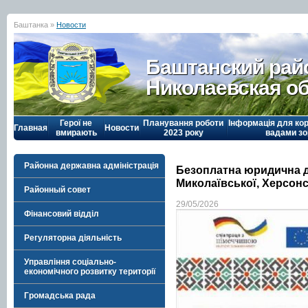
Баштанка »
Новости
Баштанский рай
Николаевская о
Герої не
Планування роботи
Інформація для кор
Главная
Новости
вмирають
2023 року
вадами зо
Районна державна адміністрація
Безоплатна юридична д
Миколаївської, Херсонс
Районный совет
29/05/2026
Фінансовий відділ
Регуляторна діяльність
Управління соціально-
економічного розвитку території
Громадська рада