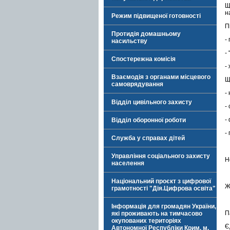
Щ
н
Режим підвищеної готовності
П
Протидія домашньому
-
насильству
-
Спостережна комісія
-
Взаємодія з органами місцевого
Щ
самоврядування
-
Відділ цивільного захисту
-
-
Відділ оборонної роботи
-
Служба у справах дітей
Управління соціального захисту
Н
населення
Національний проєкт з цифрової
Ж
грамотності "Дія.Цифрова освіта"
Інформація для громадян України,
П
які проживають на тимчасово
окупованих територіях
Є
Автономної Республіки Крим, м.