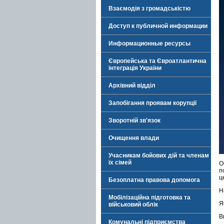
Взаємодія з громадськістю
Доступ к публичной информации
Информационные ресурсы
Європейська та Євроатлантична
інтеграція України
Архівний відділ
Запобігання проявам корупції
Зворотній зв'язок
Очищення влади
Учасникам бойових дій та членам
їх сімей
О
п
ц
Безоплатна правова допомога
Н
Мобілізаційна підготовка та
Я
військовий облік
В
Комунальні підприємства