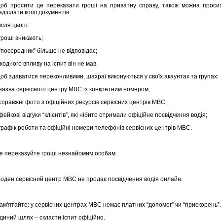
об просити це переказати гроші на приватну справу, також можна проси
адіслати копії документів.
ісля цього:
 гроші зникають;
 “посередник” більше не відповідає;
 жодного впливу на іспит він не мав.
об здаватися переконливими, шахраї виконуються у своїх акаунтах та групах:
 назва сервісного центру МВС із конкретним номером;
 справжні фото з офіційних ресурсів сервісних центрів МВС;
 фейкові відгуки “клієнтів”, які нібито отримали офіційне посвідчення водія;
 графік роботи та офіційні номери телефонів сервісних центрів МВС.
е переказуйте гроші незнайомим особам.
оден сервісний центр МВС не продає посвідчення водія онлайн.
ам'ятайте: у сервісних центрах МВС немає платних “допомог” чи “прискорень”.
диний шлях – скласти іспит офіційно.