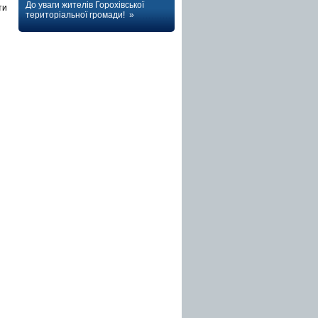
До уваги жителів Горохівської
ти
територіальної громади! »