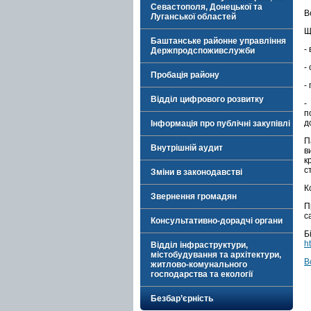
Севастополя, Донецької та
В
Луганської областей
Щ
Баштанське районне управління
-
Держпродспоживслужби
-
Пробація району
-
Відділ цифрового розвитку
-
п
д
Інформація про публічні закупівлі
П
Внутрішній аудит
в
к
с
Зміни в законодавстві
К
Звернення громадян
П
с
Консультативно-дорадчі органи
Б
h
Відділ інфраструктури,
містобудування та архітектури,
В
житлово-комунального
господарства та екології
Безбар’єрність