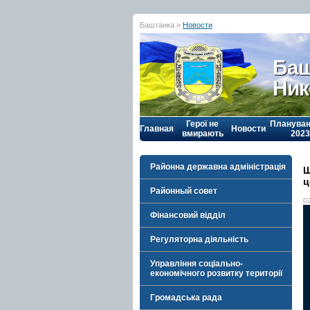
Баштанка »
Новости
Баш
Ник
Герої не
Плануван
Главная
Новости
вмирають
2023
Районна державна адміністрація
Ш
ц
Районный совет
0
Фінансовий відділ
Регуляторна діяльність
Управління соціально-
економічного розвитку території
Громадська рада