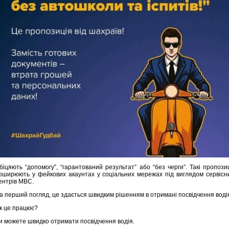
біцяють “допомогу”, “гарантований результат” або “без черги”. Такі пропозиц
оширюють у фейкових акаунтах у соціальних мережах під виглядом сервісн
ентрів МВС.
а перший погляд, це здається швидким рішенням в отримані посвідчення воді
к це працює?
и можете швидко отримати посвідчення водія.