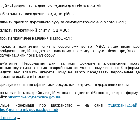
одійські документи видаються єдиним для всіх алгоритмів.
об отримати посвідчення водія, потрібно:
 вивчити правила дорожнього руху за самопідготовкою або в автошколі;
 скласти теоретичний іспит у ТСЦ МВС;
 пройти практичне навчання в автошколі;
 скласти практичний іспит в сервісному центрі МВС. Лише після цьо
освідчення водій видається власному власнику в руки після пред'явлен
окумента, який посвідчує особу.
ам'ятайте! Персональні дані та копії документів зловмисники можу
икористовуватися в інших шахрайських схемах, в тому числі, щоб оформи
редити або зламати акаунти. Тому не варто передавати персональні да
тороннім особам в Інтернеті.
ористуйтеся тільки офіційними ресурсами в отриманні державних послуг.
ро можливість шахрайських дій можна повідомити кіберполіцію через форму 
айті:
https://ticket.cyberpolice.gov.ua/
.
ільше інформації про шахрайство – на сайті
#ШахрайГудбай
ttps://promo.bank.gov.ua/stopfraud/
.
сі новини
→