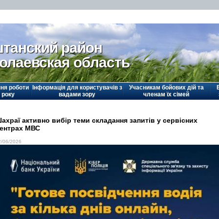
танский район
олаевская область
ня роботи
Інформація для користувачів з
Учасникам бойових дій та
 року
вадами зору
членам їх сімей
ахраї активно вибір теми складання запитів у сервісних
ентрах МВС
2/06/2026