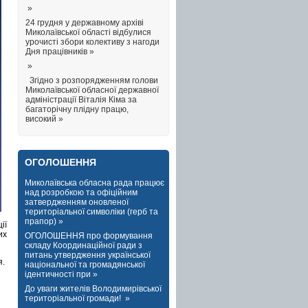
»
24 грудня у державному архіві
Миколаївської області відбулися
урочисті збори колективу з нагоди
Дня працівників »
»
Згідно з розпорядженням голови
Миколаївської обласної державної
адміністрації Віталія Кіма за
багаторічну плідну працю,
високий »
ОГОЛОШЕННЯ
Миколаївська обласна рада працює
над розробкою та офіційним
затвердженням оновленої
територіальної символіки (герб та
прапор) »
ії
их
ОГОЛОШЕННЯ про формування
складу Координаційної ради з
питань утвердження української
я.
національної та громадянської
ідентичності при »
До уваги жителів Володимирівської
територіальної громади! »