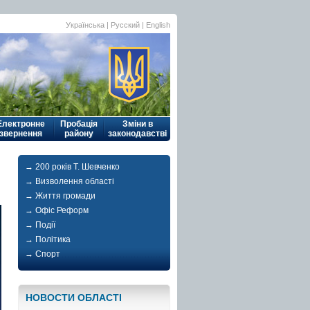
Українська
| Русский |
English
Електронне
Пробація
Зміни в
звернення
району
законодавстві
→ 200 років Т. Шевченко
→ Визволення області
→ Життя громади
→ Офіс Реформ
→ Події
→ Політика
→ Спорт
НОВОСТИ ОБЛАСТI