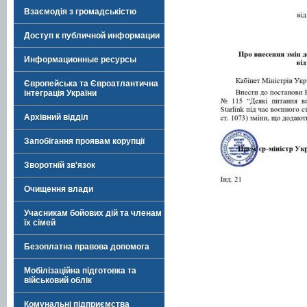
Взаємодія з громадськістю
Доступ к публичной информации
Информационные ресурсы
Європейська та Євроатлантична
інтеграція України
Архівний відділ
Запобігання проявам корупції
Зворотній зв'язок
Очищення влади
Учасникам бойових дій та членам
їх сімей
Безоплатна правова допомога
Мобілізаційна підготовка та
військовий облік
Комунальні підприємства