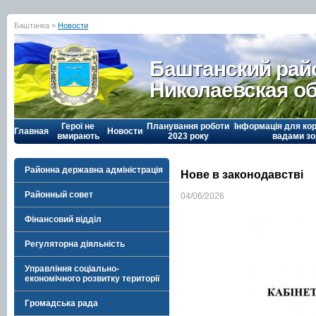
Баштанка »
Новости
Баштанский рай
Николаевская о
Герої не
Планування роботи
Інформація для кор
Главная
Новости
вмирають
2023 року
вадами зо
Районна державна адміністрація
Нове в законодавстві
Районный совет
04/06/2026
Фінансовий відділ
Регуляторна діяльність
Управління соціально-
економічного розвитку території
Громадська рада