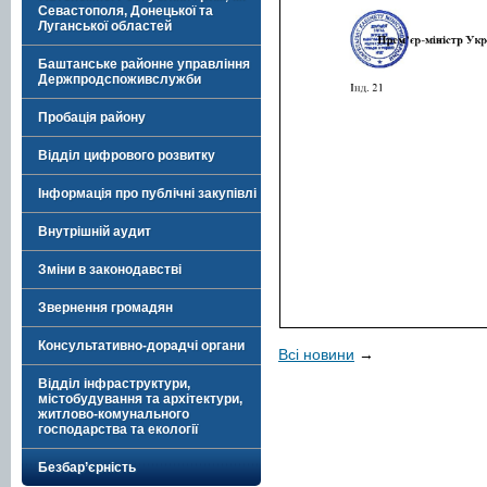
Севастополя, Донецької та
Луганської областей
Баштанське районне управління
Держпродспоживслужби
Пробація району
Відділ цифрового розвитку
Інформація про публічні закупівлі
Внутрішній аудит
Зміни в законодавстві
Звернення громадян
Консультативно-дорадчі органи
Всі новини
→
Відділ інфраструктури,
містобудування та архітектури,
житлово-комунального
господарства та екології
Безбар’єрність