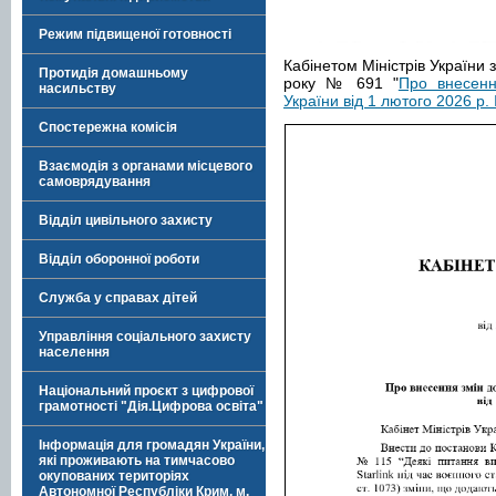
Режим підвищеної готовності
Кабінетом Міністрів України
Протидія домашньому
року № 691 "
Про внесенн
насильству
України від 1 лютого 2026 р.
Спостережна комісія
Взаємодія з органами місцевого
самоврядування
Відділ цивільного захисту
Відділ оборонної роботи
Служба у справах дітей
Управління соціального захисту
населення
Національний проєкт з цифрової
грамотності "Дія.Цифрова освіта"
Інформація для громадян України,
які проживають на тимчасово
окупованих територіях
Автономної Республіки Крим, м.