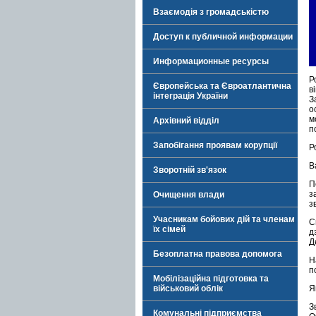
Взаємодія з громадськістю
Доступ к публичной информации
Информационные ресурсы
Р
Європейська та Євроатлантична
в
інтеграція України
З
о
м
Архівний відділ
п
Запобігання проявам корупції
Р
В
Зворотній зв'язок
П
з
Очищення влади
з
Учасникам бойових дій та членам
С
їх сімей
д
Д
Безоплатна правова допомога
Н
п
Мобілізаційна підготовка та
військовий облік
Я
З
Комунальні підприємства