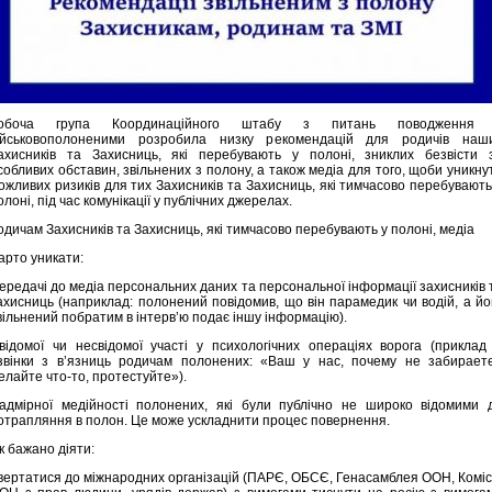
обоча група Координаційного штабу з питань поводження
ійськовополоненими розробила низку рекомендацій для родичів наш
ахисників та Захисниць, які перебувають у полоні, зниклих безвісти 
собливих обставин, звільнених з полону, а також медіа для того, щоби уникну
ожливих ризиків для тих Захисників та Захисниць, які тимчасово перебувають
олоні, під час комунікації у публічних джерелах.
одичам Захисників та Захисниць, які тимчасово перебувають у полоні, медіа
арто уникати:
ередачі до медіа персональних даних та персональної інформації захисників 
ахисниць (наприклад: полонений повідомив, що він парамедик чи водій, а йо
вільнений побратим в інтерв’ю подає іншу інформацію).
відомої чи несвідомої участі у психологічних операціях ворога (приклад
звінки з в’язниць родичам полонених: «Ваш у нас, почему не забирает
елайте что-то, протестуйте»).
адмірної медійності полонених, які були публічно не широко відомими 
отрапляння в полон. Це може ускладнити процес повернення.
к бажано діяти:
вертатися до міжнародних організацій (ПАРЄ, ОБСЄ, Генасамблея ООН, Коміс