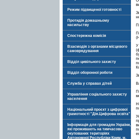
О
в
Режим підвищеної готовності
З
н
Протидія домашньому
насильству
П
П
Спостережна комісія
(
У
Взаємодія з органами місцевого
(
самоврядування
б
п
Відділ цивільного захисту
п
К
Відділ оборонної роботи
З
Служба у справах дітей
В
П
Управління соціального захисту
м
населення
Н
п
Національний проєкт з цифрової
грамотності "Дія.Цифрова освіта"
У
п
Інформація для громадян України,
в
які проживають на тимчасово
п
окупованих територіях
е
Автономної Республіки Крим, м.