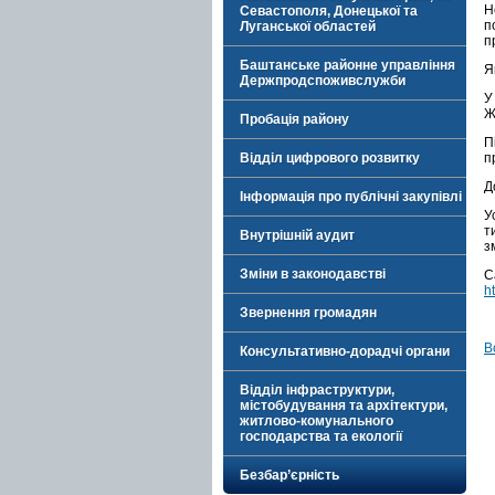
Н
Севастополя, Донецької та
п
Луганської областей
п
Баштанське районне управління
Я
Держпродспоживслужби
У
Ж
Пробація району
П
Відділ цифрового розвитку
п
Д
Інформація про публічні закупівлі
У
т
Внутрішній аудит
з
Зміни в законодавстві
С
h
Звернення громадян
В
Консультативно-дорадчі органи
Відділ інфраструктури,
містобудування та архітектури,
житлово-комунального
господарства та екології
Безбар’єрність