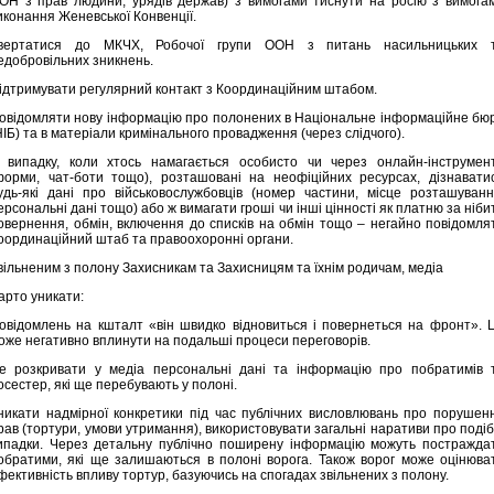
ОН з прав людини, урядів держав) з вимогами тиснути на росію з вимога
иконання Женевської Конвенції.
вертатися до МКЧХ, Робочої групи ООН з питань насильницьких 
едобровільних зникнень.
ідтримувати регулярний контакт з Координаційним штабом.
овідомляти нову інформацію про полонених в Національне інформаційне бю
НІБ) та в матеріали кримінального провадження (через слідчого).
 випадку, коли хтось намагається особисто чи через онлайн-інструмен
форми, чат-боти тощо), розташовані на неофіційних ресурсах, дізнавати
удь-які дані про військовослужбовців (номер частини, місце розташуванн
ерсональні дані тощо) або ж вимагати гроші чи інші цінності як платню за ніби
овернення, обмін, включення до списків на обмін тощо – негайно повідомля
оординаційний штаб та правоохоронні органи.
вільненим з полону Захисникам та Захисницям та їхнім родичам, медіа
арто уникати:
овідомлень на кшталт «він швидко відновиться і повернеться на фронт». 
оже негативно вплинути на подальші процеси переговорів.
е розкривати у медіа персональні дані та інформацію про побратимів 
осестер, які ще перебувають у полоні.
никати надмірної конкретики під час публічних висловлювань про порушен
рав (тортури, умови утримання), використовувати загальні наративи про подіб
ипадки. Через детальну публічно поширену інформацію можуть постражда
обратими, які ще залишаються в полоні ворога. Також ворог може оцінюва
фективність впливу тортур, базуючись на спогадах звільнених з полону.