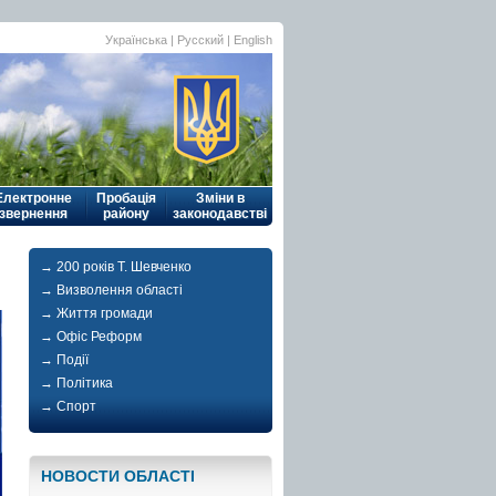
Українська
| Русский |
English
Електронне
Пробація
Зміни в
звернення
району
законодавстві
→ 200 років Т. Шевченко
→ Визволення області
→ Життя громади
→ Офіс Реформ
→ Події
→ Політика
→ Спорт
НОВОСТИ ОБЛАСТI