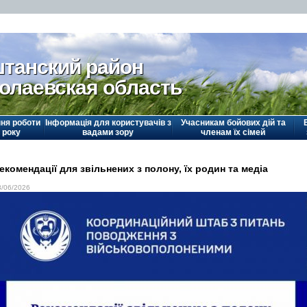
танский район
олаевская область
ня роботи
Інформація для користувачів з
Учасникам бойових дій та
 року
вадами зору
членам їх сімей
екомендації для звільнених з полону, їх родин та медіа
3/06/2026