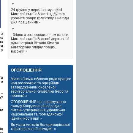
»
24 грудня у державному архіві
Миколаївської області відбулися
урочисті збори колективу з нагоди
Дня працівників »
»
 з
Згідно з розпорядженням голови
их
Миколаївської обласної державної
за
адміністрації Віталія Кіма за
ти
багаторічну плідну працю,
 у
високий »
ОГОЛОШЕННЯ
та
Миколаївська обласна рада працює
го
над розробкою та офіційним
затвердженням оновленої
територіальної символіки (герб та
 –
прапор) »
е?
ОГОЛОШЕННЯ про формування
складу Координаційної ради з
до
питань утвердження української
національної та громадянської
ідентичності при »
До уваги жителів Володимирівської
територіальної громади! »
ія