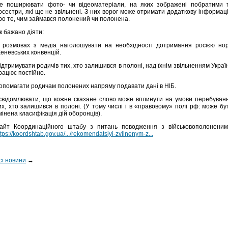
е поширювати фото- чи відеоматеріали, на яких зображені побратими 
осестри, які ще не звільнені. З них ворог може отримати додаткову інформац
ро те, чим займався полонений чи полонена.
к бажано діяти:
 розмовах з медіа наголошувати на необхідності дотримання росією но
еневських конвенцій.
ідтримувати родичів тих, хто залишився в полоні, над їхнім звільненням Украї
рацює постійно.
опомагати родичам полонених напряму подавати дані в НІБ.
свідомлювати, що кожне сказане слово може вплинути на умови перебуван
их, хто залишився в полоні. (У тому числі і в «правовому» полі рф: може бу
мінена класифікація дій оборонців).
айт Координаційного штабу з питань поводження з військовополоненим
ttps://koordshtab.gov.ua/.../rekomendatsiyi-zvilnenym-z...
сі новини
→