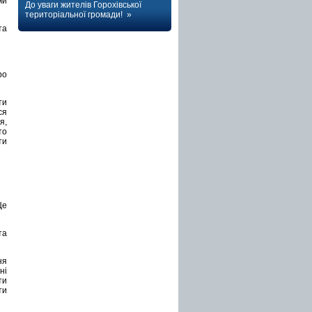
ми
До уваги жителів Горохівської
територіальної громади! »
та
ро
ти
ся
я,
то
ти
Це
та
ня
ні
ти
ти