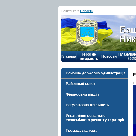
Баштанка »
Новости
Баш
Ник
Герої не
Плануван
Главная
Новости
вмирають
2023
Районна державна адміністрація
Р
0
Районный совет
Фінансовий відділ
Регуляторна діяльність
Управління соціально-
економічного розвитку території
Громадська рада