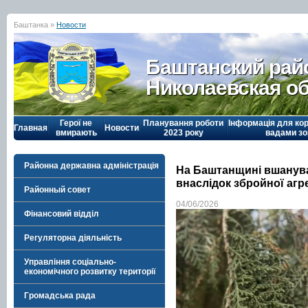
Баштанка »
Новости
Баштанский рай
Николаевская о
Герої не
Планування роботи
Інформація для кор
Главная
Новости
вмирають
2023 року
вадами зо
Районна державна адміністрація
На Баштанщині вшанувал
внаслідок збройної агр
Районный совет
04/06/2026
Фінансовий відділ
Регуляторна діяльність
Управління соціально-
економічного розвитку території
Громадська рада