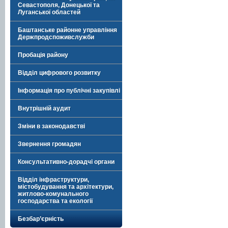
Севастополя, Донецької та
Луганської областей
Баштанське районне управління
Держпродспоживслужби
Пробація району
Відділ цифрового розвитку
Інформація про публічні закупівлі
Внутрішній аудит
Зміни в законодавстві
Звернення громадян
Консультативно-дорадчі органи
Відділ інфраструктури,
містобудування та архітектури,
житлово-комунального
господарства та екології
Безбар’єрність