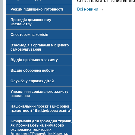
Світла пам’ять і вічний спокій
Всі новини
→
Режим підвищеної готовності
Протидія домашньому
насильству
Спостережна комісія
Взаємодія з органами місцевого
самоврядування
Відділ цивільного захисту
Відділ оборонної роботи
Служба у справах дітей
Управління соціального захисту
населення
Національний проєкт з цифрової
грамотності "Дія.Цифрова освіта"
Інформація для громадян України,
які проживають на тимчасово
окупованих територіях
Автономної Республіки Крим, м.